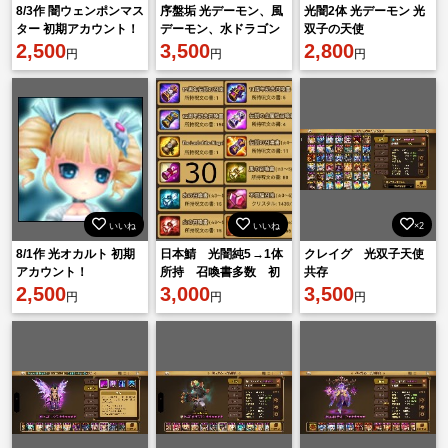
8/3作 闇ウェンポンマス
序盤垢 光デーモン、風
光闇2体 光デーモン 光
ター 初期アカウント！
デーモン、水ドラゴン
双子の天使
2,500
その他
3,500
2,800
円
円
円
いいね
いいね
×2
8/1作 光オカルト 初期
日本鯖 光闇純5 →1体
クレイグ 光双子天使
アカウント！
所持 召喚書多数 初
共存
2,500
期垢
3,000
3,500
円
円
円