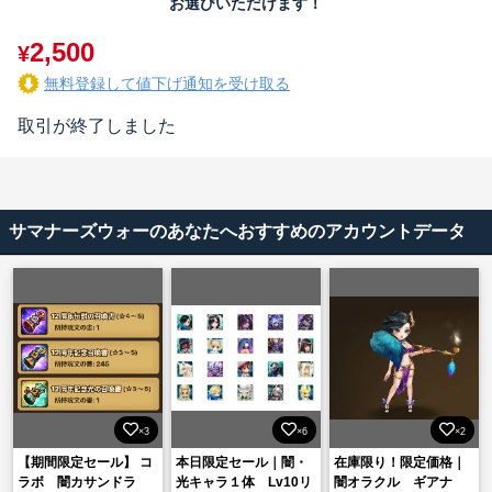
お選びいただけます！
2,500
¥
無料登録して値下げ通知を受け取る
取引が終了しました
サマナーズウォーのあなたへおすすめのアカウントデータ
×3
×6
×2
【期間限定セール】 コ
本日限定セール｜闇・
在庫限り！限定価格｜
ラボ 闇カサンドラ
光キャラ１体 Lv10リ
闇オラクル ギアナ