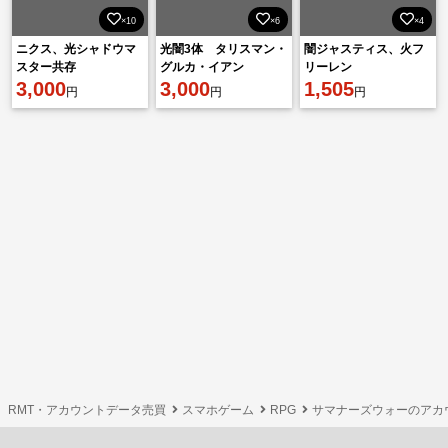
×10
×6
×4
ニクス、光シャドウマ
光闇3体 タリスマン・
闇ジャスティス、火フ
スター共存
グルカ・イアン
リーレン
3,000
3,000
1,505
円
円
円
RMT・アカウントデータ売買
スマホゲーム
RPG
サマナーズウォーのアカ