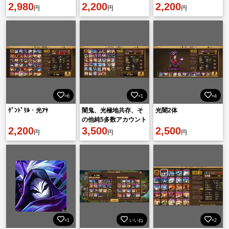
テシャール ノラ 召
2,980
セマラ｜日本サーバー
2,200
Lv10リセマラ【日本サ
2,200
円
円
円
喚書多数
ーバー】
×6
×1
×4
ｹﾞﾝﾄﾞﾘﾙ・光ｱﾔ
闇鬼、光極地共存、そ
光闇2体
の他純5多数アカウント
2,200
3,500
2,500
円
円
円
×1
いいね
×2