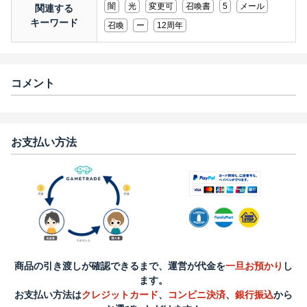
闇
光
変更可
召喚書
5
メール
関連する
キーワード
召喚
ー
12周年
コメント
お支払い方法
商品の引き渡しが確認できるまで、運営が代金を
一旦お預かり
し
ます。
お支払い方法は
クレジットカード
、
コンビニ決済
、
銀行振込
から