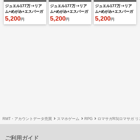
ジュエル177万↑+リア
ジュエル177万↑+リア
ジュエル177万↑+リア
ム+めがみ+エスパーガ
ム+めがみ+エスパーガ
ム+めがみ+エスパーガ
ール+聖王+デューン
5,200
ール+聖王+デューン
5,200
ール+聖王+デューン
5,200
円
円
円
+SS確定チケ8枚+券
+SS確定チケ8枚+券
+SS確定チケ8枚+券
4400枚
4400枚
4400枚
RMT・アカウントデータ売買
スマホゲーム
RPG
ロマサガRS(ロマサガ 
ご利用ガイド