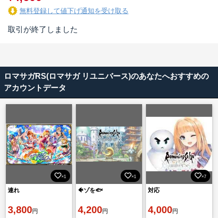
無料登録して値下げ通知を受け取る
取引が終了しました
ロマサガRS(ロマサガ リユニバース)のあなたへおすすめの
アカウントデータ
×1
×1
×7
連れ
🐠ゾを🐟
対応
3,800
4,200
4,000
円
円
円