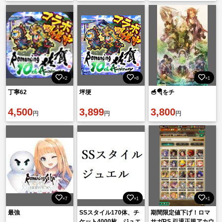
×2
×8
×1
丁寧62
坪埂
🥣🪂をチ
4,500
3,899
3,800
円
円
円
×7
×1
×1
最強
SSスタイル170体、チ
期間限定値下げ！ロマ
ケット4000枚、ジュエ
サガRS 引退正規アカウ