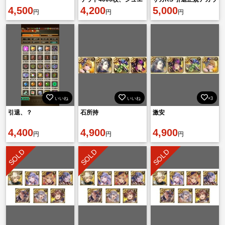
4,500
ル2405000個、数は前
4,200
ント 激安！早いもの勝
5,000
円
円
円
後します
ち！
いいね
いいね
×3
引退、？
石所持
激安
4,400
4,900
4,900
円
円
円
SOLD
SOLD
SOLD