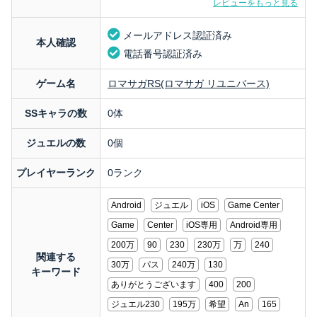
レビューをもっと見る
メールアドレス認証済み
本人確認
電話番号認証済み
ゲーム名
ロマサガRS(ロマサガ リユニバース)
SSキャラの数
0体
ジュエルの数
0個
プレイヤーランク
0ランク
Android
ジュエル
iOS
Game Center
Game
Center
iOS専用
Android専用
200万
90
230
230万
万
240
関連する
30万
パス
240万
130
キーワード
ありがとうございます
400
200
ジュエル230
195万
希望
An
165