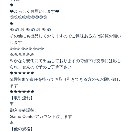
🍁
❤️よろしくお願いします❤️
🫡🫡🫡🫡🫡🫡🫡🫡🫡
🍁
🎁 🎁 🎁 🎁 🎁 🎁 🎁 🎁
その他にも出品しておりますのでご興味ある方は閲覧お願い
します
☕️☕️☕️ ☕️☕️☕ ☕️☕️☕
🙏🙏🙏🙏🙏🙏
※かなり安価にて出品しておりますので値下げ交渉には応じ
られませんので予めご了承下さい
🍁🍁🍁🍁🍁🍁
※最後まで責任を待ってお取り引きできる方のみお願い致し
ます
🍁🍁🍁🍁🍁🍁
【取引流れ】
🔻
御入金確認後、
Game Centerアカウント渡します
🔺
【他の規格】