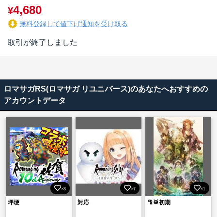
4,680
¥
無料登録して値下げ通知を受け取る
取引が終了しました
ロマサガRS(ロマサガ リユニバース)のあなたへおすすめの
アカウントデータ
×8
×7
×1
坪埂
対応
🦿🥁初期