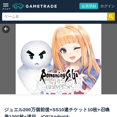
会員登録
ログイン
メニュー
ジュエル200万個前後+SS10連チケット10枚+召喚
券1300枚+遠征 iOS/Android↓