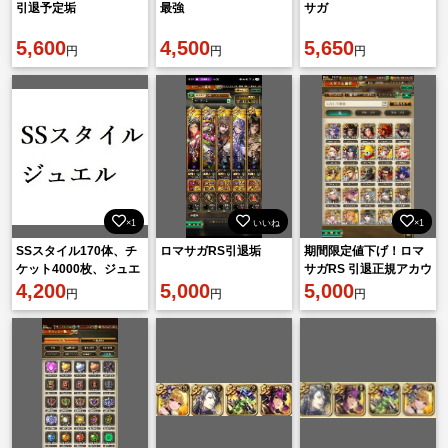
引退予定垢
最強
サガ
5,600
4,500
5,650
円
円
円
×1
いいね
×1
SSスタイル170体、チ
ロマサガRS引退垢
期間限定値下げ！ロマ
ケット4000枚、ジュエ
サガRS 引退正規アカウ
ル2405000個、数は前
4,200
5,000
ント 激安！早いもの勝
5,000
円
円
円
後します
ち！