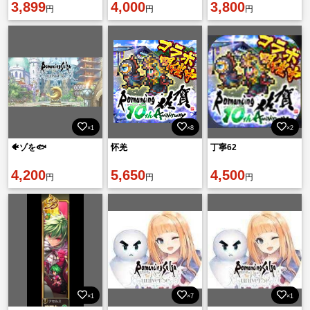
3,899
4,000
3,800
円
円
円
×1
×8
×2
🐠ゾを🐟
怀羌
丁寧62
4,200
5,650
4,500
円
円
円
×1
×7
×1