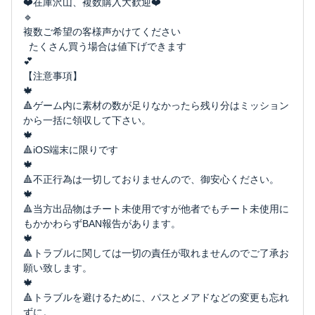
❤️在庫沢山、複数購入大歓迎❤️
🔹
複数ご希望の客様声かけてください
たくさん買う場合は値下げできます
💕
【注意事項】
🍁
🔺ゲーム内に素材の数が足りなかったら残り分はミッション
から一括に領収して下さい。
🍁
🔺iOS端末に限りです
🍁
🔺不正行為は一切しておりませんので、御安心ください。
🍁
🔺当方出品物はチート未使用ですが他者でもチート未使用に
もかかわらずBAN報告があります。
🍁
🔺トラブルに関しては一切の責任が取れませんのでご了承お
願い致します。
🍁
🔺トラブルを避けるために、パスとメアドなどの変更も忘れ
ずに。