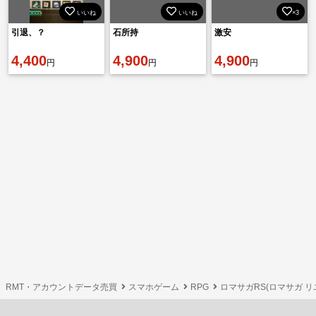
いいね
いいね
×3
引退、？
石所持
激安
4,400
4,900
4,900
円
円
円
RMT・アカウントデータ売買
スマホゲーム
RPG
ロマサガRS(ロマサガ 