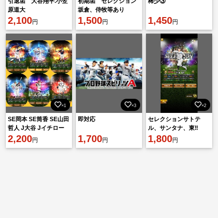
引退垢 大谷翔平.小笠
初期垢 セレクション
稀少③
原道大
坂倉、侍牧等あり
2,100
1,500
1,450
円
円
円
×1
×3
×2
SE岡本 SE筒香 SE山田
即対応
セレクションサトテ
哲人 J大谷 Jイチロー
ル、サンタナ、東‼️
AN村上 EX大山 清宮
2,200
1,700
1,800
円
円
円
EX牧原