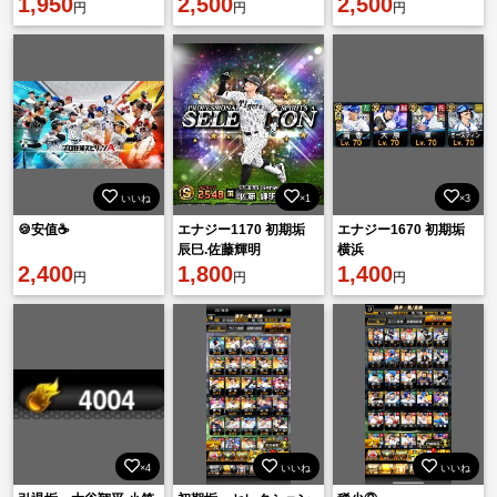
1,950
2,500
2,500
円
円
円
いいね
×1
×3
🍪安值☕️
エナジー1170 初期垢
エナジー1670 初期垢
辰巳.佐藤輝明
横浜
2,400
1,800
1,400
円
円
円
×4
いいね
いいね