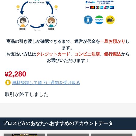
商品の引き渡しが確認できるまで、運営が代金を
一旦お預かり
し
ます。
お支払い方法は
クレジットカード
、
コンビニ決済
、
銀行振込
から
お選びいただけます！
2,280
¥
無料登録して値下げ通知を受け取る
取引が終了しました
プロスピAのあなたへおすすめのアカウントデータ