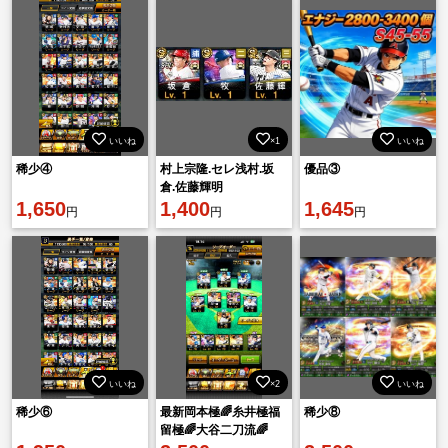
いいね
×1
いいね
稀少④
村上宗隆.セレ浅村.坂
優品③
倉.佐藤輝明
1,650
1,400
1,645
円
円
円
いいね
×2
いいね
稀少⑥
最新岡本極🌈糸井極福
稀少⑧
留極🌈大谷二刀流🌈