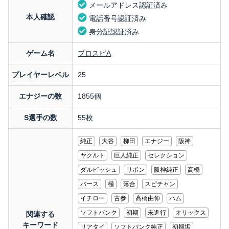
メールアドレス認証済み
本人確認
電話番号認証済み
身分証認証済み
ゲーム名
プロスピA
プレイヤーレベル
25
エナジーの数
1855個
S選手の数
55枚
純正
大谷
柳田
エナジー
阪神
ヤクルト
巨人純正
セレクション
ダルビッシュ
リボン
阪神純正
高橋
バース
極
落合
スピチャン
イチロー
古参
高橋由伸
ハム
ソフトバンク
初期
未進行
オリックス
関連する
キーワード
リアタイ
ソフトバンク純正
初期垢