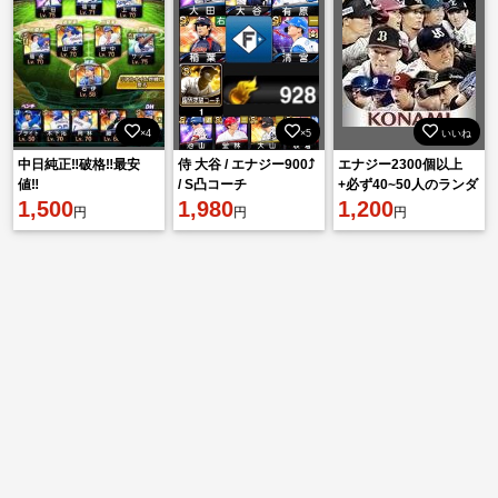
×4
×5
いいね
中日純正‼️破格‼️最安
侍 大谷 / エナジー900⤴︎
エナジー2300個以上
値‼️
/ S凸コーチ
+必ず40~50人のランダ
1,500
1,980
ムS級選手を連れて行
1,200
円
円
円