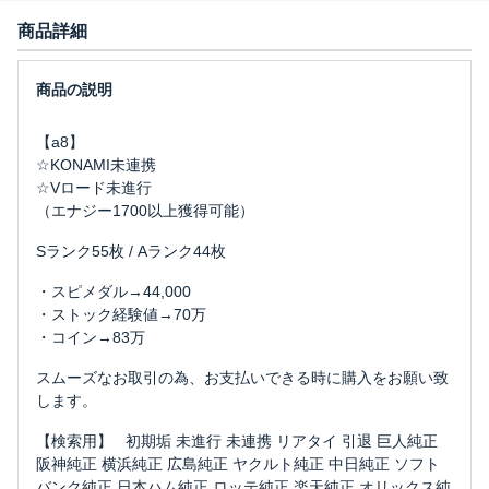
商品詳細
【a8】
☆KONAMI未連携
☆Vロード未進行
（エナジー1700以上獲得可能）
Sランク55枚 / Aランク44枚
・スピメダル→44,000
・ストック経験値→70万
・コイン→83万
スムーズなお取引の為、お支払いできる時に購入をお願い致
します。
【検索用】 初期垢 未進行 未連携 リアタイ 引退 巨人純正
阪神純正 横浜純正 広島純正 ヤクルト純正 中日純正 ソフト
バンク純正 日本ハム純正 ロッテ純正 楽天純正 オリックス純