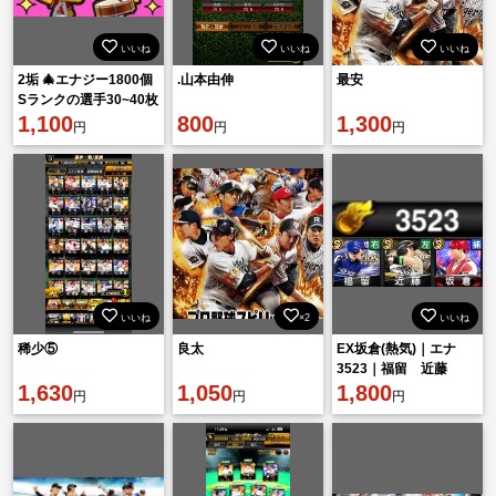
いいね
いいね
いいね
2垢 🎄エナジー1800個
.山本由伸
最安
Sランクの選手30~40枚
1,100
800
1,300
円
円
円
いいね
×2
いいね
稀少⑤
良太
EX坂倉(熱気)｜エナ
3523｜福留 近藤
1,630
1,050
S34 A31
1,800
円
円
円