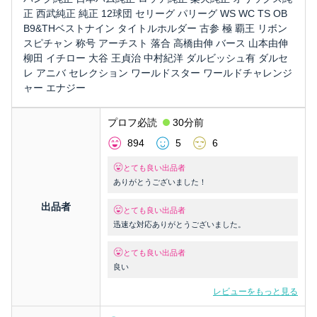
正 西武純正 純正 12球団 セリーグ パリーグ WS WC TS OB
B9&THベストナイン タイトルホルダー 古参 極 覇王 リボン
スピチャン 称号 アーチスト 落合 高橋由伸 バース 山本由伸
柳田 イチロー 大谷 王貞治 中村紀洋 ダルビッシュ有 ダルセ
レ アニバ セレクション ワールドスター ワールドチャレンジ
ャー エナジー
プロフ必読
30分前
894
5
6
とても良い出品者
ありがとうございました！
出品者
とても良い出品者
迅速な対応ありがとうございました。
とても良い出品者
良い
レビューをもっと見る