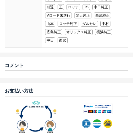
引退
王
ロッテ
TS
中日純正
Vロード未進行
楽天純正
西武純正
山本
ロッテ純正
ダルセレ
中村
広島純正
オリックス純正
横浜純正
中日
西武
コメント
お支払い方法