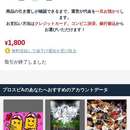
商品の引き渡しが確認できるまで、運営が代金を
一旦お預かり
し
ます。
お支払い方法は
クレジットカード
、
コンビニ決済
、
銀行振込
から
お選びいただけます！
1,800
¥
無料登録して値下げ通知を受け取る
取引が終了しました
プロスピAのあなたへおすすめのアカウントデータ