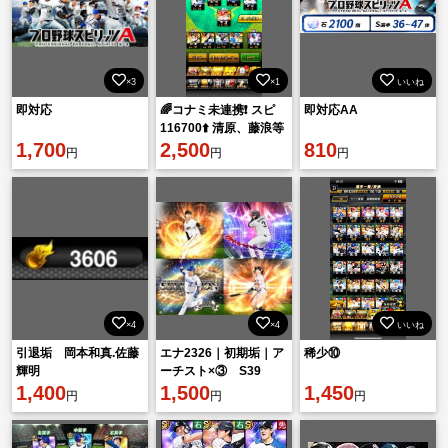
×3
×1
いいね
即対応
🌈コナミ未連携❗️ スピ
即対応AA
116700⬆️ 清原、藤浪等
1,700
所持❗️
2,500
810
円
円
円
×4
×4
いいね
引退垢 岡本和真.佐藤
エナ2326｜初期垢｜ア
稀少⑩
輝明
ーチスト×③ S39
1,400
1,500
1,450
円
円
円