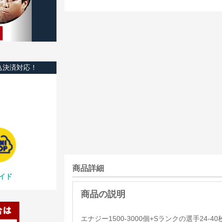
込決済対応！
商品詳細
イド
エナジー1500-3000個+Sランクの選手24