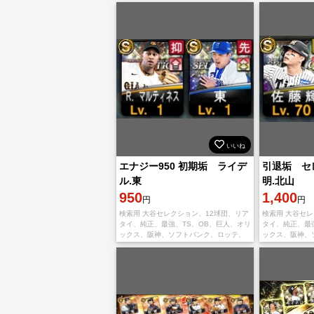
いいね
エナジー950 初期垢 ライデ
引退垢 セ
ル.東
明.北山
950
1,400
円
円
検索用 大谷セレクション、12球団、リア
検索用 大谷セレ
タイ、純正、最強、TS、OB、巨人、オリ
タイ、純正、最
ックス、阪神、ソフトバンク、ロッテ、
ックス、阪神、
楽天、日ハム、広島カープ、西武、中
楽天、日ハム、
日、ヤクルト 未進行 ダルビッシュ ソフ
日、ヤクルト 
トバンク
トバンク