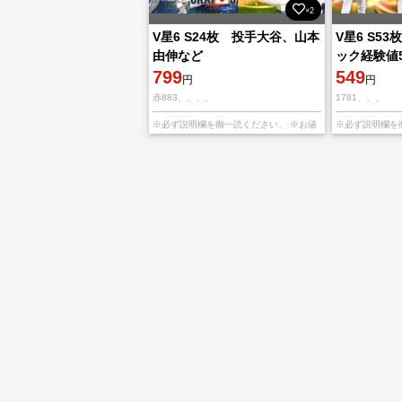
×2
V星6 S24枚 投手大谷、山本
V星6 S5
由伸など
ック経験値
799
549
円
円
赤883、、、、
1781、、、
—————————————————————
———————
※必ず説明欄を御一読ください、 ※お値
※必ず説明欄を
下げNG※ 丁寧な対応を心がけてます！よ
下げNG※ 丁
ろしくお願いします！ ———————
ろしくお願いし