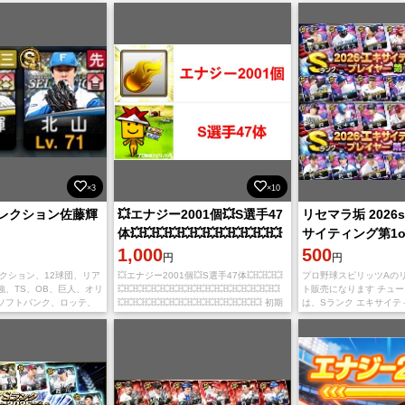
×3
×10
レクション佐藤輝
💥エナジー2001個💥S選手47
リセマラ垢 2026s
体💥💥💥💥💥💥💥💥💥💥💥💥
サイティング第1o
💥💥💥
1,000
きなSランク1名選
500
円
円
クション、12球団、リア
💥エナジー2001個💥S選手47体💥💥💥💥
プロ野球スピリッツAの
強、TS、OB、巨人、オリ
💥💥💥💥💥💥💥💥💥💥💥💥💥💥💥💥💥💥
ト販売になります チュ
ソフトバンク、ロッテ、
💥💥💥💥💥💥💥💥💥💥💥💥💥💥💥💥 初期
は、Sランク エキサイテ
広島カープ、西武、中
垢、 日本サーバー、 Lv1前後 初心者ガイ
ー契約書(第1弾、第2弾
未進行 ダルビッシュ ソフ
ド Vルートは未実施 継承コードでログイ
イテムの受け取り以外一
って