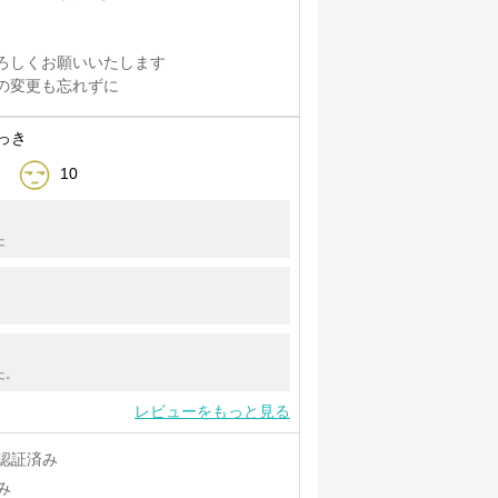
。
ろしくお願いいたします
の変更も忘れずに
っき
10
た
た。
レビューをもっと見る
認証済み
み