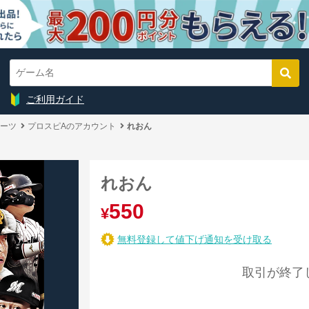
ご利用ガイド
ーツ
プロスピAのアカウント
れおん
れおん
550
¥
無料登録して値下げ通知を受け取る
取引が終了