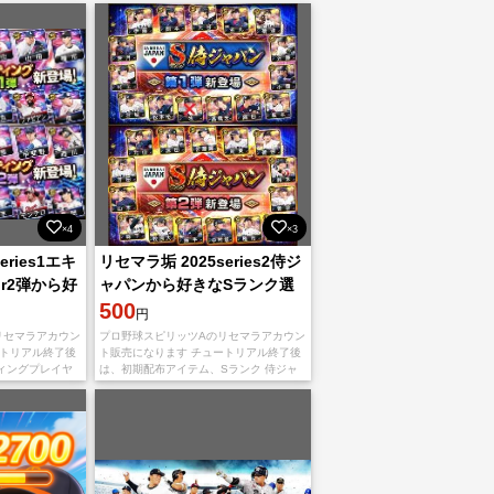
×4
×3
eries1エキ
リセマラ垢 2025series2侍ジ
r2弾から好
ャパンから好きなSランク選
択可+S1名
手1名選択可+侍S1名※一部在
500
円
庫無し
リセマラアカウン
プロ野球スピリッツAのリセマラアカウン
ートリアル終了後
ト販売になります チュートリアル終了後
ィングプレイヤ
は、初期配布アイテム、Sランク 侍ジャ
)を含む初期配布ア
パン契約書(第1弾、第2弾)の受け取り及び
切のプレイを行
プレゼントスカウト以外一切のプレイを
行っ