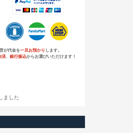
営が代金を
一旦お預かり
します。
決済
、
銀行振込
からお選びいただけます！
しました