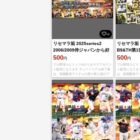
×4
リセマラ垢 2025series2
リセマラ垢 20
2006/2009侍ジャパンから好
B9&TH第
きなSランク選手1名選択可！
500
ンク選手1
500
円
円
プロ野球スピリッツAのリセマラアカウン
プロ野球スピリ
ト販売になります チュートリアル終了後
ト販売になりま
は、初期配布アイテムの受け取り及びプ
は、初期配布ア
レゼントスカウト以外一切のプレイを行
レゼントスカウ
っておりません。 データの在庫が有る選
っておりません
手・
手・