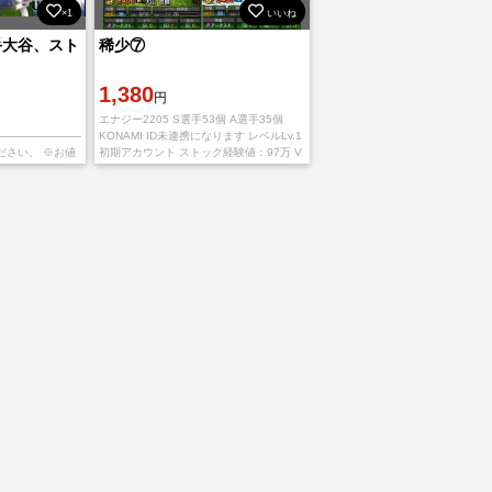
×1
いいね
投手大谷、スト
稀少⑦
1,380
円
エナジー2205 S選手53個 A選手35個
——————————
KONAMI ID未連携になります レベルLv.1
ださい、 ※お値
初期アカウント ストック経験値：97万 V
心がけてます！よ
ロード未進行 購入後、1時間以内にお支
——————
払いを完