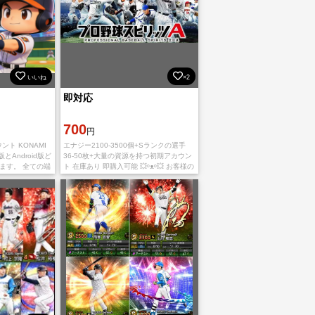
いいね
×2
即対応
700
円
ント KONAMI
エナジー2100-3500個+Sランクの選手
とAndroid版ど
36-50枚+大量の資源を持つ初期アカウン
ます。 全ての端
ト 在庫あり 即購入可能 💥ᵒᴥᵒ💥 お客様の
御入金確認後、引
安全とプライバシーを最優先に考え、厳
頂き
重なセキュリティ対策を実施します。