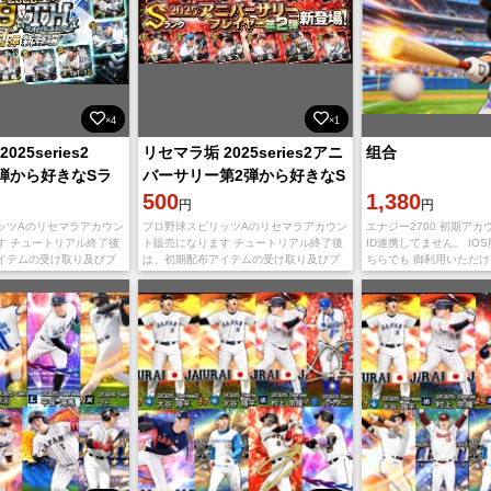
×4
×1
25series2
リセマラ垢 2025series2アニ
组合
1弾から好きなSラ
バーサリー第2弾から好きなS
名選択可！
ランク選手1名選択可！
500
1,380
円
円
ッツAのリセマラアカウン
プロ野球スピリッツAのリセマラアカウン
エナジー2700 初期アカウ
す チュートリアル終了後
ト販売になります チュートリアル終了後
ID連携してません。 IOS版
イテムの受け取り及びプ
は、初期配布アイテムの受け取り及びプ
ちらでも 御利用いただけ
ト以外一切のプレイを行
レゼントスカウト以外一切のプレイを行
末でログイン可能です 
。 データの在庫が有る選
っておりません。 データの在庫が有る選
き継ぎ情報を発送させて
手・