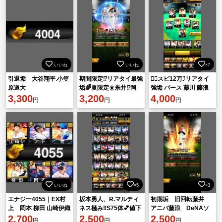
いいね
いいね
×7
引退垢 大谷翔平.小笠
期間限定⁉️リアタイ最強
❤️‍🔥スピ12万⤴︎リアタイ
原道大
垢🌈夏限定☀️糸井⁉️岡
強垢 バース 藤川 藤浪
3,300
本⁉️
3,200
ソト 中島 小久保など所
4,000
円
円
円
持
いいね
×5
×3
エナジー4055｜EX村
坂本勇人、R.マルティ
初期垢 旧回転藤井
上 岡本 柳田 山崎伊織
ネス極み‼️S75体💕値下
アニバ藤浪 DeNAソ
｜S44 A37
2,700
げあり⭕️他にも強選手
2,500
ト 浅村 村上 アー
2,500
円
円
円