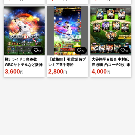
沢山‼️
チスト 侍多数
×2
×9
×8
極3 ライドラ鳥谷敬
【破格‼️‼️】引退垢 侍プ
大谷翔平🔥落合 中村紀
WBCサトテルなど阪神
レミア選手等所
洋 柳田 凸コーチ2枚‼️未
向きアカ
3,600
持！！！！
2,800
連携‼️
4,000
円
円
円