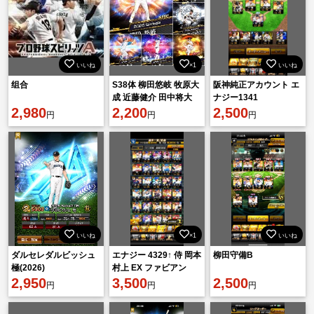
いいね
×1
いいね
组合
S38体 柳田悠岐 牧原大
阪神純正アカウント エ
成 近藤健介 田中将大
ナジー1341
2,980
万波中正 初期垢 鷹純正
2,200
2,500
円
円
円
リセマラ
いいね
×1
いいね
ダルセレダルビッシュ
エナジー 4329↑ 侍 岡本
柳田守備B
極(2026)
村上 EX ファビアン
2,950
3,500
2,500
円
円
円