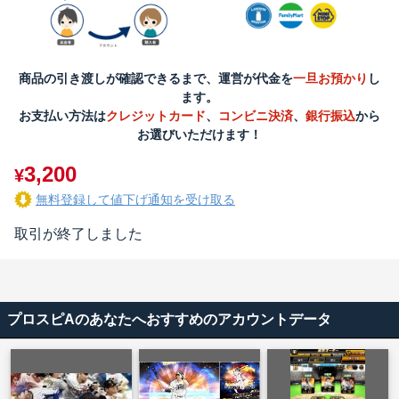
商品の引き渡しが確認できるまで、運営が代金を
一旦お預かり
し
ます。
お支払い方法は
クレジットカード
、
コンビニ決済
、
銀行振込
から
お選びいただけます！
3,200
¥
無料登録して値下げ通知を受け取る
取引が終了しました
プロスピAのあなたへおすすめのアカウントデータ