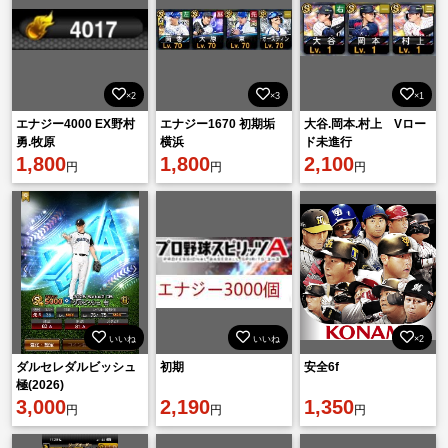
×2
×3
×1
エナジー4000 EX野村
エナジー1670 初期垢
大谷.岡本.村上 Vロー
勇.牧原
横浜
ド未進行
1,800
1,800
2,100
円
円
円
いいね
いいね
×2
ダルセレダルビッシュ
初期
安全6f
極(2026)
3,000
2,190
1,350
円
円
円