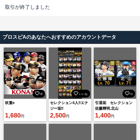
取引が終了しました
プロスピAのあなたへおすすめのアカウントデータ
×8
いいね
×3
吹篁e
セレクション4人‼️エナ
引退垢 セレクション
ジー垢‼️
佐藤輝明.北山
1,680
2,500
1,400
円
円
円