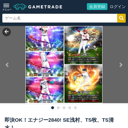
会員登録
ログイン
メニュー
即決OK！エナジー2840! SE浅村、TS牧、TS清
水！