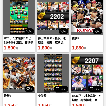
×2
×1
×2
🌈コナミ未連携❗️ スピ
侍山本由伸・松坂｜初
親切2
116700⬆️ 清原、藤浪等
期垢｜柳田 広角坂
所持❗️
1,500
倉 S49
1,800
1,850
円
円
円
×2
いいね
いいね
最新y
安値⑥
EX森下・村上宗隆｜初
期垢｜鈴木誠也 坂
1,350
1,650
倉 S43
1,900