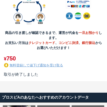
商品の引き渡しが確認できるまで、運営が代金を
一旦お預かり
し
ます。
お支払い方法は
クレジットカード
、
コンビニ決済
、
銀行振込
から
お選びいただけます！
750
¥
無料登録して値下げ通知を受け取る
取引が終了しました
プロスピAのあなたへおすすめのアカウントデータ