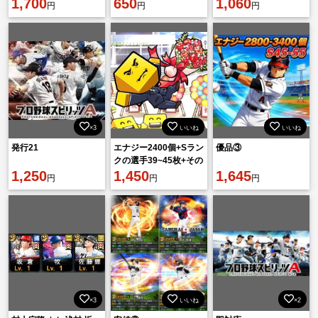
A36
1,700
650
1,060
円
円
円
×3
いいね
いいね
発行21
エナジー2400個+Sラン
優品③
クの選手39~45枚+その
1,250
他資源 初期アカウント
1,450
1,645
円
円
円
×3
いいね
×2