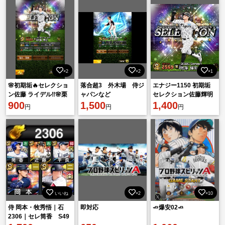
×2
×2
×1
🌸初期垢🔥セレクショ
落合超3 外木場 侍ジ
エナジー1150 初期垢
ン佐藤 ライデル‼️🌸栗
ャパンなど
セレクション佐藤輝明
原極 熱気牧原超3‼️🔥
900
1,500
1,400
円
円
円
500円️⭕️
いいね
×2
×10
侍 岡本・牧秀悟｜石
即対応
🧈爆安02🧈
2306｜セレ筒香 S49