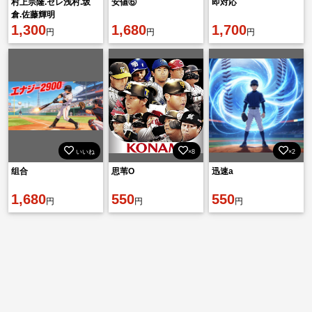
村上宗隆.セレ浅村.坂
安値⑥
即対応
倉.佐藤輝明
1,300
1,680
1,700
円
円
円
いいね
×8
×2
组合
思苇O
迅速a
1,680
550
550
円
円
円