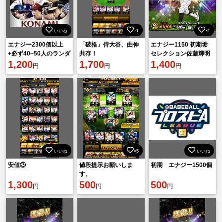
いいね
×1
×1
エナジー2300個以上
「破格」侍大谷、由伸
エナジー1150 初期垢
+必ず40~50人のランダ
共存！
セレクション佐藤輝明
ムS級選手を連れて行
1,200
1,700
1,400
円
円
円
いいね
×5
いいね
安値③
値段提示お願いしま
初期 エナジー1500個
す。
1,300
500
500
円
円
円