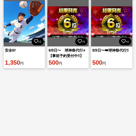
×2
×5
×4
安全6f
8/9日〜 球神祭代行⭐️
8/9日〜👑球神祭代行‼️
【事前予約受付中‼️】
1,350
500
500
円
円
円