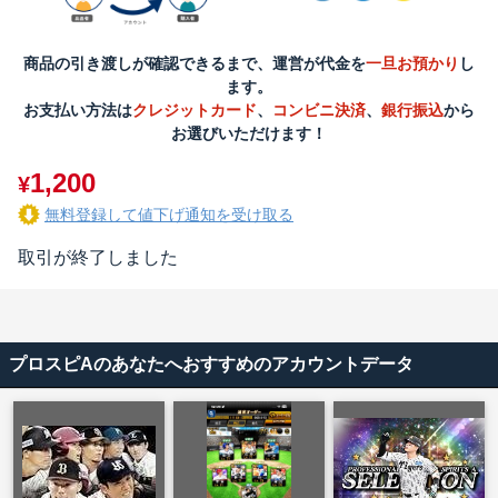
商品の引き渡しが確認できるまで、運営が代金を
一旦お預かり
し
ます。
お支払い方法は
クレジットカード
、
コンビニ決済
、
銀行振込
から
お選びいただけます！
1,200
¥
無料登録して値下げ通知を受け取る
取引が終了しました
プロスピAのあなたへおすすめのアカウントデータ