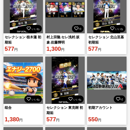
いいね
×3
いいね
セレクション 椋木蓮 初
村上宗隆.セレ浅村.坂
セレクション 北山亘基
期垢
倉.佐藤輝明
初期垢
577
1,300
577
円
円
円
いいね
いいね
×2
组合
セレクション 東克樹 初
初期アカウント
期垢
1,380
577
550
円
円
円