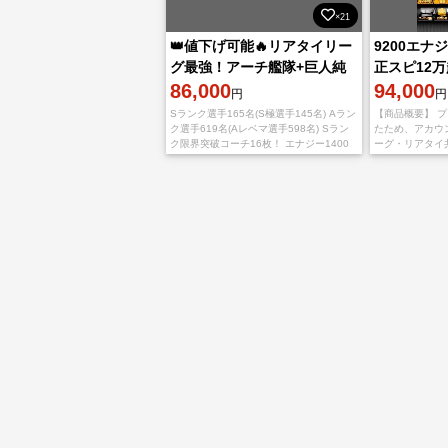
×21
👑値下げ可能🔥リアタイリー
9200エナ
グ最強！アーチ艦隊+巨人純
正スピ12万
正+中日純正！極145名⤴︎👑引
86,000
コーチ22枚
94,000
円
円
退垢
Sランク選手165名(S極選手145名) Aラン
【商品概要】 
ク選手619名(Aレベマ選手598名) Sラン
たため、アカウ
ク限界突破コーチ16枚！ エナジー1400
ーグ・リアタイ
以上⤴︎ アーチ艦隊可能 巨人純正可能 中日
【ホークス純正
純正可能
の強みは 【9,
万円