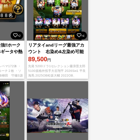
×2
×4
最強‼️ホーク
リアタイandリーグ最強アカ
Bギータや熱
ウント 右染め&左染め可能
田など
(ほぼ完成系)
89,500
円
レベマ172体 ・
先発 5200ドラ1セレクション藤浪晋太郎
凸コーチ２枚 ・ソ
5100規格外投手大谷翔平 2026Siri1 平良
B柳田 守備S源
海馬 2025OB松坂大輔 2022OB、
 大谷翔平、極、
2023OB、2025OBダルビッシュ有3体持
ち 2