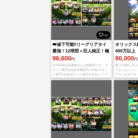
×14
👑値下可能‼️リーグリアタイ
オリックス
最強！12球団＋巨人純正！極
400万以上
145名⤴︎！KONAMI未連携👑
96,600
90,000
円
円
KONAMIは未連携または削除済です。 S
歴 12球団→巨
ランク選手148名(S極選手145名) Aラン
アタイをメイン
ク選手163名(Aレベマ選手155名) リーグ
アタイ向きです
スピ119205 巨人純正可能 リアタイ最強
にミキサーにか
買える値段
クス選手しかいま