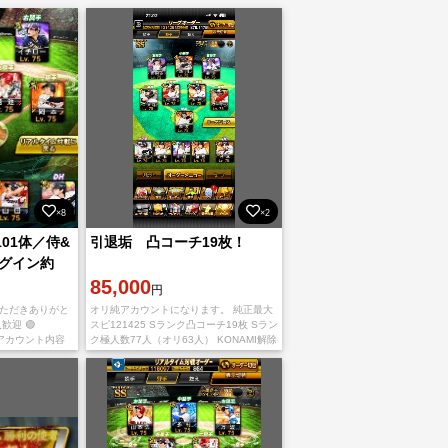
×8
×2
01体／侍&
引退垢 凸コーチ19枚！
グイン約
イ必須級コン
85,000
円
いただきありがと
オリ純アカウントになります。 純正最大
歓迎 🟢
スピ121425 Sランク凸コーチ19枚 Sラン
◆ アカウント内容
ク極人数77人（オリ63人） KONAMI解除
持 ・極101
不可 売れるまでプレイするため、アイテ
ム・エナジーの増加あり