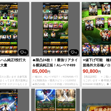
×5
×4
日ハム純正❗️投打大
🔥限凸24枚！！最強リアタイ
⭐値下げ可能 極1
ー大量
＆横浜純正垢！Aレベマ499
規格外大谷極／ロ
体！！
85,000
3000日／リアタ
90,800
円
円
プ⭐
正だと思います 古参写真
✅ 極104、Aレベマ527！ ✅KONAMIパワ
【商品説明】 ⭐ ご覧
しまくってます 西川遥輝は
スピ削除済み ✅最高スピリッツ120052
うございます ⭐ 🟢 即購入
格外です エナジーもたくさ
🔥限凸24枚、Sコーチ35枚 ✅2019年から
KONAMI ID連携なし 
2球団 純正 大会 リボ
の古参垢 ✅スピ解13000↑ ✅熱気牧やソト
◆ ・規格外大谷、侍大谷所
 限定 セレ
所持