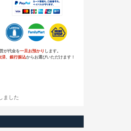
営が代金を
一旦お預かり
します。
決済
、
銀行振込
からお選びいただけます！
しました