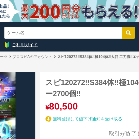
ご利用ガイド
ーツ
プロスピAのアカウント
スピ120272‼️S384体‼️極104体‼️大谷 二刀流‼️エ
スピ120272‼️S384体‼️極1
ー2700個‼️
80,500
¥
無料登録して値下げ通知を受け取る
取引が終了