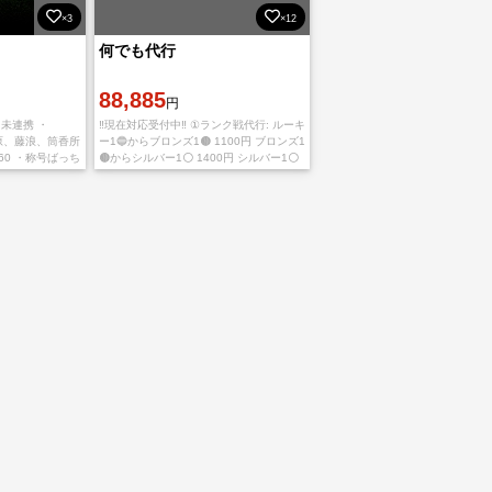
×3
×12
何でも代行
88,885
円
I未連携 ・
‼️現在対応受付中‼️ ①ランク戦代行: ルーキ
清原、藤浪、筒香所
ー1🔵からブロンズ1🟤 1100円 ブロンズ1
60 ・称号ばっち
🟤からシルバー1⚪️ 1400円 シルバー1⚪
、山田哲人
からゴールド1🟡 1700円 ゴールド1🟡