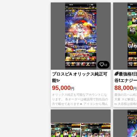
×2
プロスピA オリックス純正可
🌈最強格❗️
能✨
谷❗️エナジ
95,000
88,000
円
円
オリックス純正も可能なアカウントにな
最強の日ハム純
ります。 各オーダーは確認用で別出品の
大量 スピ解放
方で載せてあります🔥 アイコンから飛ん
ts 大谷投は規
でもらえれば確認できます👌 極 135選
んあります！ 1
手 限凸 19枚 A MAX 120
ン スピチャン