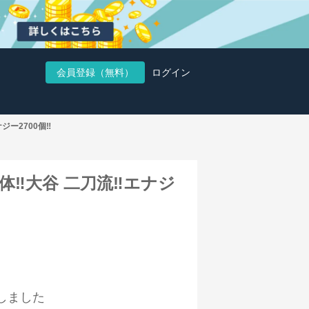
会員登録（無料）
ログイン
ナジー2700個‼️
04体‼️大谷 二刀流‼️エナジ
しました