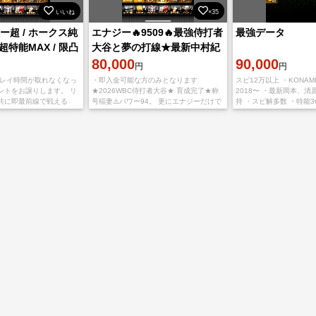
いいね
×35
ジー超 / ホークス純
エナジー🔥9509🔥最強侍打者
最強データ
超特能MAX / 限凸
大谷と夢の打線★最新中村紀
極、落合極、サトテル極
80,000
90,000
円
円
プレイ時間が取れなくなっ
・即入金可能な方のみとなります
スピ12万以上 ・KONAM
ントをお譲りします。 リ
★2026WBC侍打者大谷★ 育成完了★称
2018〜 ・最新岡本、
共に即最前線で戦える
号稲妻⚠️パワー94。 更にエナジーだけで
持 ・スピ解多数 ・特能3
】アカウントです。 最大
12万6千円分以上💴ストック ★2026年度
し。 ・柳田2018siri2
200以上のエナジー（約12
有能ストックS選手獲得状況 カー
2021siri1、菊