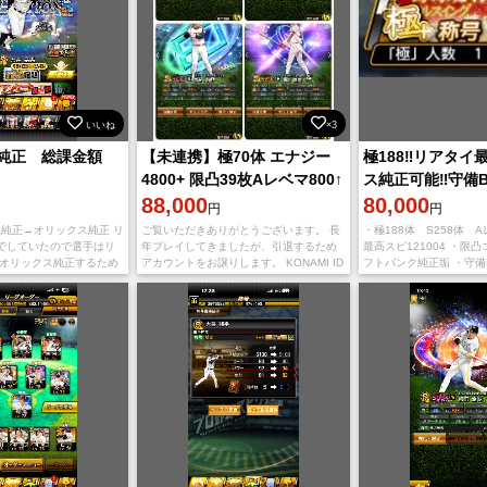
いいね
×3
純正 総課金額
【未連携】極70体 エナジー
極188‼️リアタイ
4800+ 限凸39枚Aレベマ800↑
ス純正可能‼️守備
88,000
気坂倉、守備S源
80,000
円
円
人純正→オリックス純正 リ
ご覧いただきありがとうございます。 長
・極188体 S258体 A
でしていたので選手はリ
年プレイしてきましたが、引退するため
最高スピ121004 ・限
 オリックス純正するため
アカウントをお譲りします。 KONAMI ID
フトバンク純正垢 ・守備
けてしまったのでオリッ
は完全未連携です。購入後の乗っ取り等
田 熱気坂倉など 検索用
せんが 過去に12球団
の心配なく、安心してお使いいただけま
覇王、柳田悠岐
す