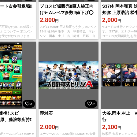
タート古参引退垢‼️
プロスピ垢販売‼️巨人純正向
S37体 岡本和真 
け✨ Aレベマ多数‼️値下げ⭕️
知弥 上原浩治 松
2,800
垢 巨人純正 リセ
2,000
円
円
削除不可能なためこの値段で
スピ117000⬆️ 巨人純正もう少し Aレベマ
Vロード未進行アカウン
取引について〜 ①コメン
13体 極16体 坂本 丸 甲斐拓也 マシ
す。 S37体、エナジー4
は受け付けておりませ
ソン 岡本 中川 吉川尚輝 戸郷 山
コーチ2枚(覚醒限定)を
ラブル防止のためです。
﨑伊織 グリフィン 泉口 キャベッ
す。 ジャイアンツ岡本
をされる方との取引はご
ジ 清原 菅野など！
小林誠司、吉川尚輝、戸
岡島
×1
×2
携❗️ スピ
即対応
大谷.岡本.村上 
️ 清原、藤浪等所持❗️
行
2,000
2,100
円
円
チームスピ116700⬆️ ⭐️
エナジー2900～3200個+SSR45-60大量
検索用 大谷セレクション