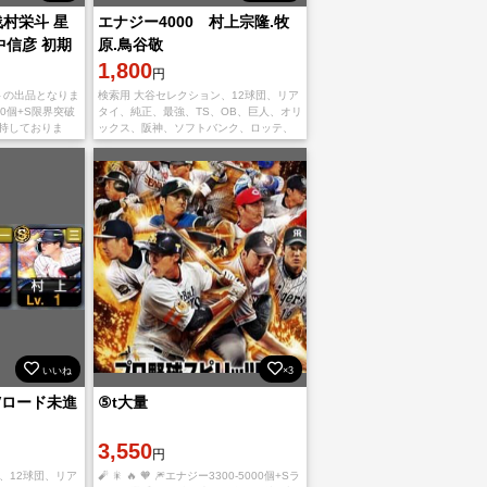
浅村栄斗 星
エナジー4000 村上宗隆.牧
中信彦 初期
原.鳥谷敬
マラ
1,800
円
トの出品となりま
検索用 大谷セレクション、12球団、リア
60個+S限界突破
タイ、純正、最強、TS、OB、巨人、オリ
所持しておりま
ックス、阪神、ソフトバンク、ロッテ、
和真、上原浩治、
楽天、日ハム、広島カープ、西武、中
郷翔征、大勢、
日、ヤクルト 未進行 ダルビッシュ ソフ
トバンク
いいね
×3
Vロード未進
⑤t大量
3,550
円
、12球団、リア
🧨 🎇 🔥 🧡 🎆エナジー3300-5000個+Sラ