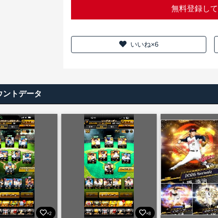
無料登録して
いいね×6
ウントデータ
×2
×8