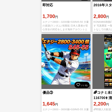
即対応
2016年ス
1,700
2,800
円
円
エナジー2800～3200個+SSR45-50 大量
KONAMIID
の資源(ランダム) 初期垢 日本人業者が安
す 写真豊富 〜
心安全の対応をします海外アカウントと
トなしでの購入
違って 購入したアカウントのBANなどは
ん。即対応やト
ないのでご安心ください。(.32
②非常識な発言
いいね
優品③
🌈コナミ未連
116700⬆
1,645
2,200
円
円
エナジー2800～3000個+SSR45-55 大量
🌈即購入大歓迎 