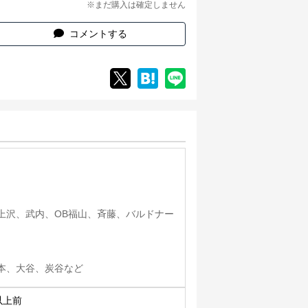
※まだ購入は確定しません
コメントする
上沢、武内、OB福山、斉藤、バルドナー
本、大谷、炭谷など
以上前