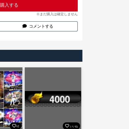
購入する
※まだ購入は確定しません
コメントする
×2
いいね