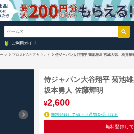
ご利用ガイド
ーツ
プロスピAのアカウント
侍ジャパン大谷翔平 菊池雄星 宮城大弥、松井稼頭
侍ジャパン大谷翔平 菊池雄
坂本勇人 佐藤輝明
2,600
¥
無料登録して値下げ通知を受け取る
無料登録して