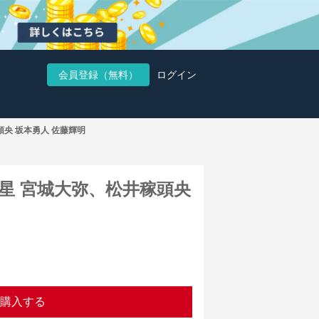
会員登録（無料）
ログイン
央 坂本勇人 佐藤輝明
星 宮城大弥、松井稼頭央
購入する