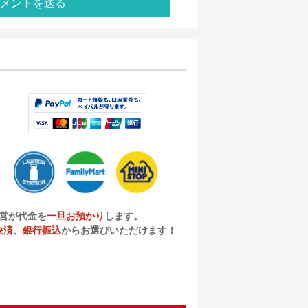
メントを送る
営が代金を
一旦お預かり
します。
決済
、
銀行振込
からお選びいただけます！