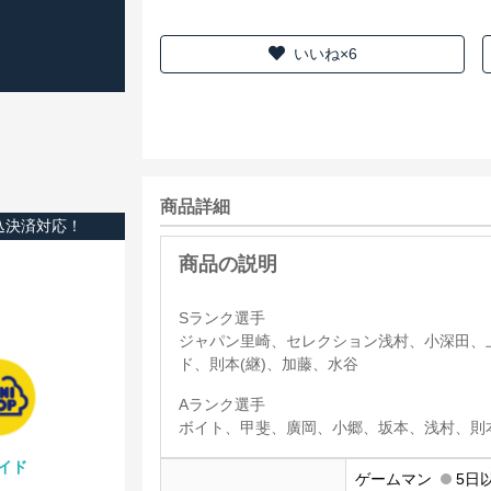
いいね×6
商品詳細
込決済対応！
Sランク選手
ジャパン里崎、セレクション浅村、小深田、
ド、則本(継)、加藤、水谷
Aランク選手
ボイト、甲斐、廣岡、小郷、坂本、浅村、則
イド
ゲームマン
5日