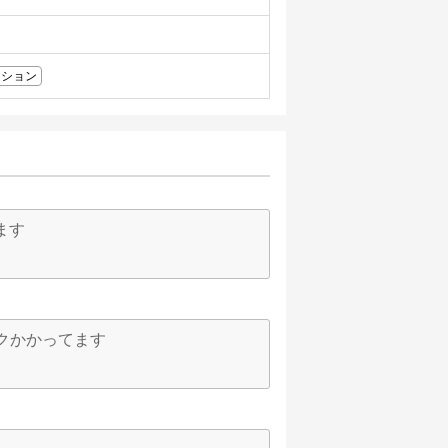
クション
ます
ックかかってます