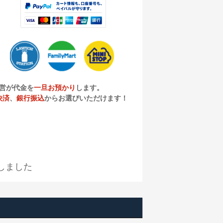
営が代金を
一旦お預かり
します。
決済
、
銀行振込
からお選びいただけます！
しました