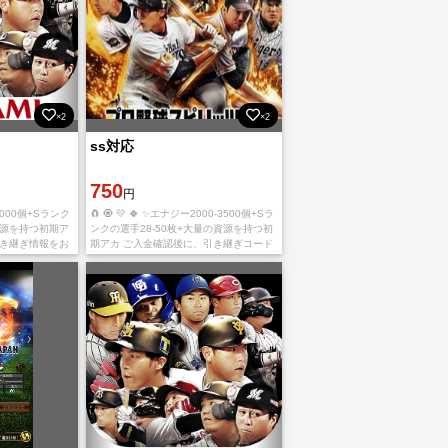
×2
×2
ss対応
750
円
-3000個+Sランク
🧲 🧿 💛 🍀 ✨エナジー2000-3500個+Sラ
資源を持つ初期ア
ンクの選手28-50枚+大量の資源を持つ初
引き継ぎ情報をお
期アカ ご入金確認後に、引き継ぎコード
、心よりお待ちし
とパスワード を発送致します ご利用、心
がありますので予
よりお待ちしております。 多