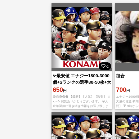
×2
✨最安値 エナジー1800-3000
组合
個+Sランクの選手30-50枚+大
量の資源を持つ初期アカウン
650
700
円
円
ト
🔵🟡🔴🟢🟠 【最新】【人気】【激安】 🍅
エナジー1900
•᎔•🍅 閲覧ありがとうございます。 💎入
大量の資源 初期
金確認後に引き継ぎ情報をお送り致しま
間】 🔻 9時か
す。 💎ご利用、心よりお待ちしておりま
れた場合、翌朝
す。 💎多少誤差がありますので予めご了
す。 🔺 即購入
承のほど