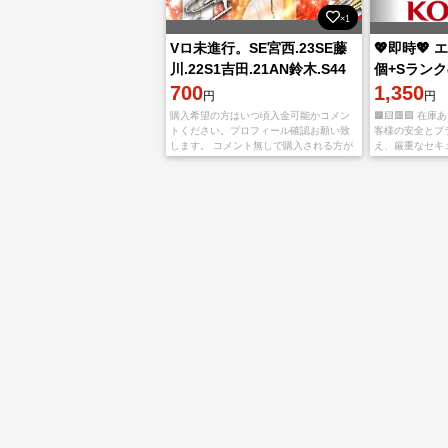
×1
Vロ未進行。SE宮西.23SE藤
💖即時💖 エ
川.22S1吉田.21AN鈴木.S44
個+Sランク
枚
700
量の資源を
1,350
円
円
購入希望の方はいつ頃入金可能かコメン
🟧🟨🟥🟩 在庫
トください。プロフィール確認お願い致
客様の安全とプ
します。 コメント無しで購入される方が
え、厳重なセキ
居ますが、お取引できない場合がござい
す。 お客様の
ます。⚠️入金に1日以上かかる方は購入し
に最高水準のサ
ないでください。
す。 ★入金