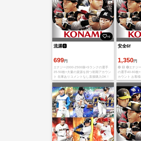
×9
流潺🅱️
安全6f
699
1,350
円
円
エナジー2000-2500個+Sランクの選手
🔵 🟨 🟣エナジ
35-50枚+大量の資源を持つ初期アカウン
の選手40-60
ト 在庫ありコメントなし直接購入OK！
カウント お客
御入金確認後、引き続きIDとパスワード
最優先に考え、
を送らせて頂きます。 トラブルを避け
を実施します。