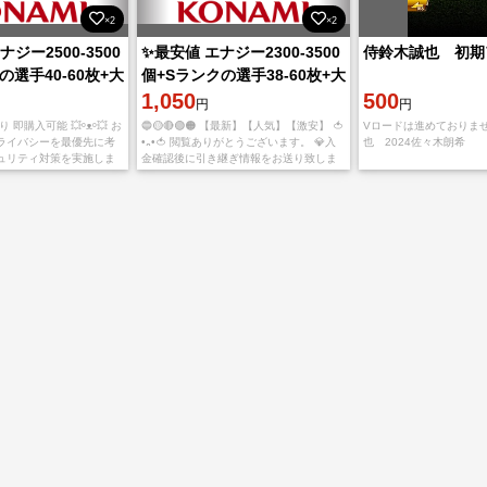
×2
×2
ナジー2500-3500
✨最安値 エナジー2300-3500
侍鈴木誠也 初期
の選手40-60枚+大
個+Sランクの選手38-60枚+大
持つ初期アカウ
量の資源を持つ初期アカウン
1,050
500
円
円
ト
あり 即購入可能 💥ᵒᴥᵒ💥 お
🔵🟡🔴🟢🟠 【最新】【人気】【激安】 🍅
Vロードは進めておりませ
ライバシーを最優先に考
•᎔•🍅 閲覧ありがとうございます。 💎入
也 2024佐々木朗希
ュリティ対策を実施しま
金確認後に引き継ぎ情報をお送り致しま
信頼と安心を大切にし、常
す。 💎ご利用、心よりお待ちしておりま
ービスを提供いたしま
す。 💎多少誤差がありますので予めご了
承のほど