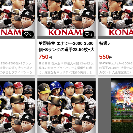
×2
×2
💖即時💖 エナジー2000-3500
特選v
個+Sランクの選手28-50枚+大
量の資源を持つ初期アカウ
750
550
円
円
ー2500-3500個+Sランク
🟧🟨🟥🟩 在庫あり 即購入可能 💥ᵒᴥᵒ💥 お
💖💕💗💝エナジー1500
枚+大量の資源を持つ初期ア
客様の安全とプライバシーを最優先に考
の選手24-40枚+大量の
様の安全とプライバシーを
え、厳重なセキュリティ対策を実施しま
カウント 入金確認後に
厳重なセキュリティ対策
す。 お客様の信頼と安心を大切にし、常
送り致します。 ご利用
 お客様の信頼と安心を
に最高水準のサービスを提供いたしま
ております。 多少誤差
す。 ★入金