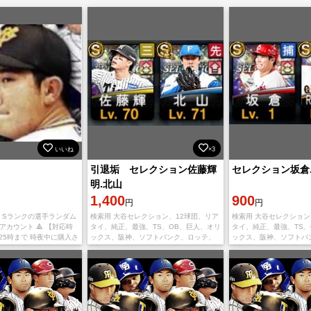
いいね
×3
引退垢 セレクション佐藤輝
セレクション坂倉
明.北山
1,400
900
円
円
個 Sランクの選手ランダム
検索用 大谷セレクション、12球団、リア
検索用 大谷セレクション
アカウント 🔺 【対応時
タイ、純正、最強、TS、OB、巨人、オリ
タイ、純正、最強、TS、
ら25時まで 時夜中に購入さ
ックス、阪神、ソフトバンク、ロッテ、
ックス、阪神、ソフトバ
の9時からの対応になりま
楽天、日ハム、広島カープ、西武、中
楽天、日ハム、広島カー
大歓迎 🎁在庫有り
日、ヤクルト 未進行 ダルビッシュ ソフ
日、ヤクルト 未進行 ダ
トバンク
トバンク