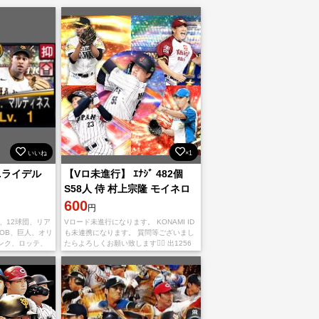
いいね
×1
.ライデル
【Vロ未進行】 ｴﾅｼﾞ 482個
S58人 侍 村上宗隆 モイネロ
田中将大
600
円
、12球団、リア
Vロード未進行になります。 KONAMI ID
OB、巨人、オリ
も未連携になります。 質問等ございまし
ンク、ロッテ、
たらよろしくお願い致します🙇‍♂️ 出1256
プ、西武、中
ルビッシュ ソフ