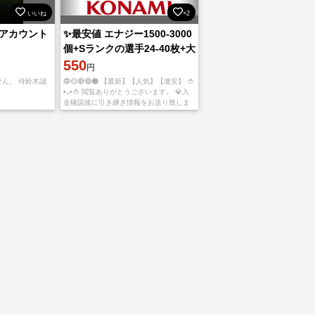
いいね
×2
アカウント
✨最安値 エナジー1500-3000
個+Sランクの選手24-40枚+大
量の資源を持つ初期アカウン
550
円
ト
ん。 侍鈴木誠
🔵🟡🔴🟢🟠 【最新】【人気】【激安】 🍅
•᎔•🍅 閲覧ありがとうございます。 💎入
金確認後に引き継ぎ情報をお送り致しま
す。 💎ご利用、心よりお待ちしておりま
す。 💎多少誤差がありますので予めご了
承のほど