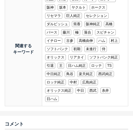
阪神
坂本
ヤクルト
ホークス
リセマラ
巨人純正
セレクション
ダルビッシュ
筒香
阪神純正
高橋
バース
藤川
極
落合
スピチャン
イチロー
古参
高橋由伸
ハム
村上
関連する
ソフトバンク
初期
未進行
侍
キーワード
オリックス
リアタイ
ソフトバンク純正
引退
王
日ハム純正
ロッテ
TS
中日純正
鳥谷
楽天純正
西武純正
ロッテ純正
中村
広島純正
オリックス純正
中日
西武
糸井
日ハム
コメント