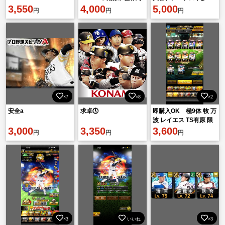
3,550
所持❗️
4,000
数 引退アカウント
5,000
円
円
円
×7
×8
×2
安全a
求卓🕔
即購入OK 極9体 牧 万
波 レイエス TS有原 限
3,000
3,350
凸3枚
3,600
円
円
円
×3
いいね
×3