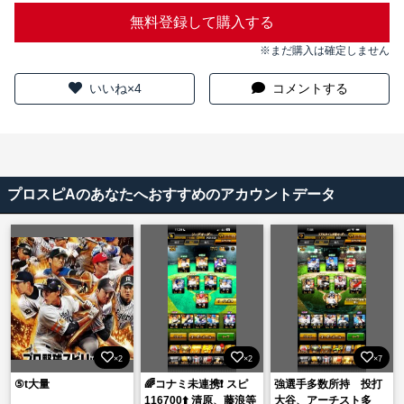
無料登録して購入する
※まだ購入は確定しません
いいね×4
コメントする
プロスピAのあなたへおすすめのアカウントデータ
×2
×2
×7
⑤t大量
🌈コナミ未連携❗️ スピ
強選手多数所持 投打
116700⬆️ 清原、藤浪等
大谷、アーチスト多