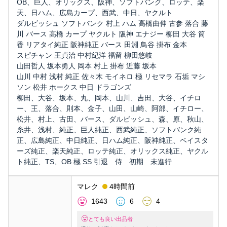
OB、巨人、オリックス、阪神、ソフトバンク、ロッテ、楽
天、日ハム、広島カープ、西武、中日、ヤクルト
ダルビッシュ ソフトバンク 村上 ハム 高橋由伸 古参 落合 藤
川 バース 高橋 カープ ヤクルト 阪神 エナジー 柳田 大谷 筒
香 リアタイ純正 阪神純正 バース 田淵 鳥谷 掛布 金本
スピチャン 王貞治 中村紀洋 福留 柳田悠岐
山田哲人 坂本勇人 岡本 村上 掛布 近藤 坂本
山川 中村 浅村 純正 佐々木 モイネロ 極 リセマラ 石垢 マシ
ソン 松井 ホークス 中日 ドラゴンズ
柳田、大谷、坂本、丸、岡本、山川、吉田、大谷、イチロ
ー、王、落合、則本、金子、山田、山崎、阿部、イチロー、
松井、村上、古田、バース、ダルビッシュ、森、原、秋山、
糸井、浅村、純正、巨人純正、西武純正、ソフトバンク純
正、広島純正、中日純正、日ハム純正、阪神純正、ベイスタ
ーズ純正、楽天純正、ロッテ純正、オリックス純正、ヤクル
ト純正、TS、OB 極 SS 引退 侍 初期 未進行
マレク
4時間前
1643
6
4
とても良い出品者