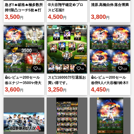
急ぎ‼️🔥破格🔥極多数所
⚾️大谷翔平確定🪨プロ
清原.高橋由伸.落合博満
持‼️限凸コーチ5枚🔥打
スピ石垢‼️
者大谷など所持‼️未連携
3,500
4,500
3,800
円
円
円
垢‼️
×9
×4
×18
👍レビュー200セール
スピ116000⤴︎‼️引退垢お
👍レビュー200セール
㊗️エナジー3500✨侍大
買い得です。
㊗️侍9人⚡️大谷極‼️鈴木‼️
谷‼️B9サトテル‼️その他
3,600
3,250
山本‼️サトテル‼️その他
4,450
円
円
円
強キャラ多数S44
強キャラ多数S36