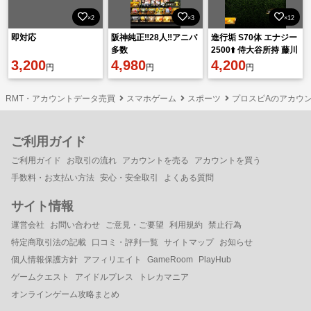
×2
×3
×12
即対応
阪神純正‼️28人‼️アニバ
進行垢 S70体 エナジー
多数
2500⬆️ 侍大谷所持 藤川
3,200
4,980
源田 強選手多数
4,200
円
円
円
RMT・アカウントデータ売買
スマホゲーム
スポーツ
プロスピAのアカウ
ご利用ガイド
ご利用ガイド
お取引の流れ
アカウントを売る
アカウントを買う
手数料・お支払い方法
安心・安全取引
よくある質問
サイト情報
運営会社
お問い合わせ
ご意見・ご要望
利用規約
禁止行為
特定商取引法の記載
口コミ・評判一覧
サイトマップ
お知らせ
個人情報保護方針
アフィリエイト
GameRoom
PlayHub
ゲームクエスト
アイドルプレス
トレカマニア
オンラインゲーム攻略まとめ