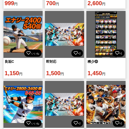
999
700
2,600
円
円
円
いいね
×2
×1
良垢C
即対応
稀少⑩
1,150
1,500
1,450
円
円
円
いいね
×2
×2