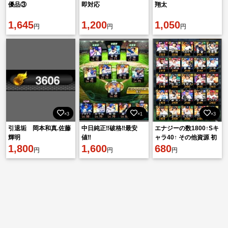
優品③
即対応
翔太
1,645
1,200
1,050
円
円
円
×3
×1
×3
引退垢 岡本和真.佐藤
中日純正‼️破格‼️最安
エナジーの数1800↑Sキ
輝明
値‼️
ャラ40↑ その他資源 初
1,800
1,600
期アカウント リセマラ
680
円
円
円
Vロード未開始