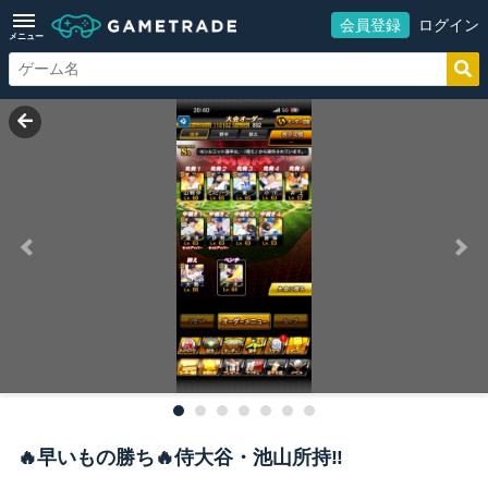
会員登録
ログイン
メニュー
🔥早いもの勝ち🔥侍大谷・池山所持‼️