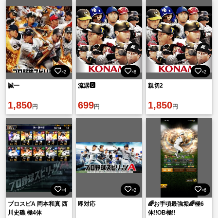
×2
×8
×2
誠一
流潺🅱️
親切2
1,850
699
1,850
円
円
円
×4
×2
×6
プロスピA 岡本和真 西
即対応
🌈お手頃最強垢🌈極6
川史礁 極4体
体‼️OB極‼️