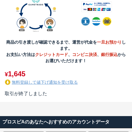
商品の引き渡しが確認できるまで、運営が代金を
一旦お預かり
し
ます。
お支払い方法は
クレジットカード
、
コンビニ決済
、
銀行振込
から
お選びいただけます！
1,645
¥
無料登録して値下げ通知を受け取る
取引が終了しました
プロスピAのあなたへおすすめのアカウントデータ