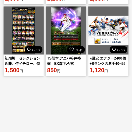
EX牧原
いいね
いいね
いいね
初期垢 セレクション
TS則本.アニバ松井裕
⭐激安 エナジー2400個
近藤、侍イチロー、侍
樹 EX森下.今宮
+Sランクの選手40~55
岡本等あり
1,500
850
枚
1,120
円
円
円