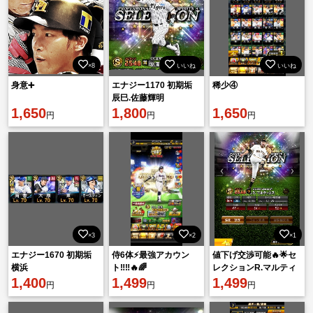
×8
いいね
いいね
身意➕
エナジー1170 初期垢
稀少④
辰巳.佐藤輝明
1,650
1,800
1,650
円
円
円
×3
×2
×1
エナジー1670 初期垢
侍6体⚡️最強アカウン
値下げ交渉可能🔥🌟セ
横浜
ト‼️‼️🔥🌈
レクションR.マルティ
1,400
1,499
ネス所持‼️🌈🏆⚡️
1,499
円
円
円