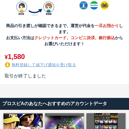
商品の引き渡しが確認できるまで、運営が代金を
一旦お預かり
し
ます。
お支払い方法は
クレジットカード
、
コンビニ決済
、
銀行振込
から
お選びいただけます！
1,580
¥
無料登録して値下げ通知を受け取る
取引が終了しました
プロスピAのあなたへおすすめのアカウントデータ