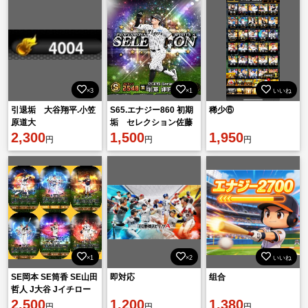
×3
×1
いいね
引退垢 大谷翔平.小笠
S65.エナジー860 初期
稀少⑥
原道大
垢 セレクション佐藤
2,300
輝明
1,500
1,950
円
円
円
×1
×2
いいね
SE岡本 SE筒香 SE山田
即対応
组合
哲人 J大谷 Jイチロー
AN村上 EX大山 清宮
2,500
1,200
1,380
円
円
円