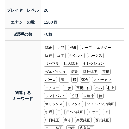
プレイヤーレベル
26
エナジーの数
1200個
S選手の数
40枚
純正
大谷
柳田
カープ
エナジー
阪神
坂本
ヤクルト
ホークス
リセマラ
巨人純正
セレクション
ダルビッシュ
筒香
阪神純正
高橋
バース
藤川
極
落合
スピチャン
イチロー
古参
高橋由伸
ハム
村上
関連する
ソフトバンク
初期
未進行
侍
キーワード
オリックス
リアタイ
ソフトバンク純正
引退
王
日ハム純正
ロッテ
TS
中日純正
鳥谷
楽天純正
西武純正
ロッテ純正
中村
広島純正