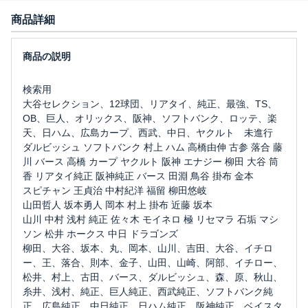
商品詳細
検索用
大谷セレクション、12球団、リアタイ、純正、最強、TS、
OB、巨人、オリックス、阪神、ソフトバンク、ロッテ、楽
天、日ハム、広島カープ、西武、中日、ヤクルト 未進行
ダルビッシュ ソフトバンク 村上 ハム 高橋由伸 古参 落合 藤
川 バース 高橋 カープ ヤクルト 阪神 エナジー 柳田 大谷 筒
香 リアタイ純正 阪神純正 バース 田淵 鳥谷 掛布 金本
スピチャン 王貞治 中村紀洋 福留 柳田悠岐
山田哲人 坂本勇人 岡本 村上 掛布 近藤 坂本
山川 中村 浅村 純正 佐々木 モイネロ 極 リセマラ 石垢 マシ
ソン 松井 ホークス 中日 ドラゴンズ
柳田、大谷、坂本、丸、岡本、山川、吉田、大谷、イチロ
ー、王、落合、則本、金子、山田、山崎、阿部、イチロー、
松井、村上、古田、バース、ダルビッシュ、森、原、秋山、
糸井、浅村、純正、巨人純正、西武純正、ソフトバンク純
正、広島純正、中日純正、日ハム純正、阪神純正、ベイスタ