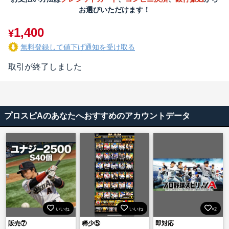
お選びいただけます！
1,400
¥
無料登録して値下げ通知を受け取る
取引が終了しました
プロスピAのあなたへおすすめのアカウントデータ
いいね
いいね
×2
販売⑦
稀少⑤
即対応