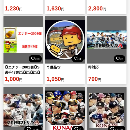
1,230
1,630
2,300
円
円
円
×10
×1
×2
💥エナジー2001個💥S
👙優品👕
即対応
選手47体💥💥💥💥💥💥
💥💥💥💥💥💥💥💥💥
1,000
1,050
700
円
円
円
いいね
×2
いいね