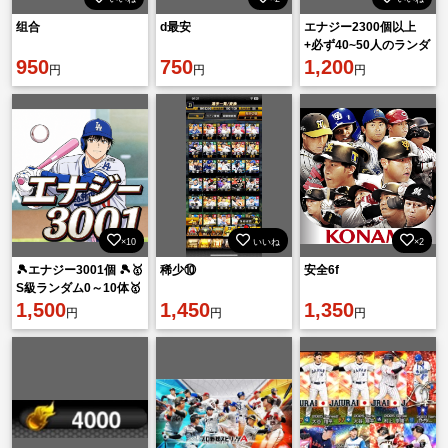
组合
d最安
エナジー2300個以上
+必ず40~50人のランダ
950
750
ムS級選手を連れて行
1,200
円
円
円
×10
いいね
×2
🎾エナジー3001個 🎾🥇
稀少⑩
安全6f
S級ランダム0～10体🥇
🎾即対応 初期垢🎾
1,500
1,450
1,350
円
円
円