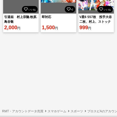
いいね
×2
いいね
引退垢 村上宗隆.牧原.
即対応
V星6 S57枚 投手大谷
鳥谷敬
二枚、村上、ストック
2,000
1,500
経験値55万
999
円
円
円
RMT・アカウントデータ売買
スマホゲーム
スポーツ
プロスピAのアカウ