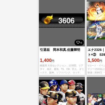
×4
引退垢 岡本和真.佐藤輝明
エナ232
ト×③ S3
1,400
1,500
円
円
検索用 大谷セレクション、12球団、リア
Vロード・イベン
タイ、純正、最強、TS、OB、巨人、オリ
ナジー1500以
ックス、阪神、ソフトバンク、ロッテ、
験値：約98万 ・
楽天、日ハム、広島カープ、西武、中
・・KONAMI 
日、ヤクルト 未進行 ダルビッシュ ソフ
セレ筒香
トバンク