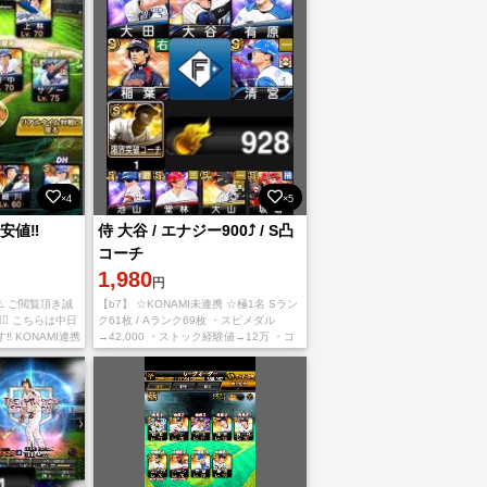
×4
×5
安値‼️
侍 大谷 / エナジー900⤴︎ / S凸
コーチ
1,980
円
️ ご閲覧頂き誠
【b7】 ☆KONAMI未連携 ☆極1名 Sラン
♀️ こちらは中日
ク61枚 / Aランク69枚 ・スピメダル
️ KONAMI連携
→42,000 ・ストック経験値→12万 ・コ
️ 是非購入お待ち
イン→115万 ・特訓コーチ多数