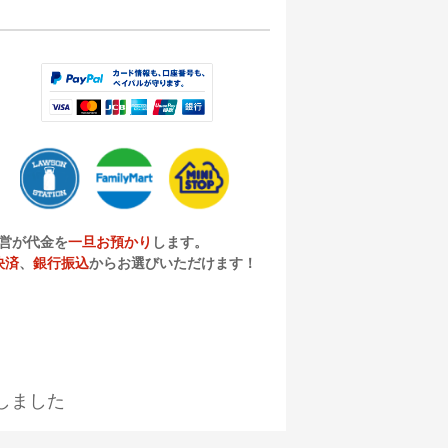
営が代金を
一旦お預かり
します。
決済
、
銀行振込
からお選びいただけます！
しました