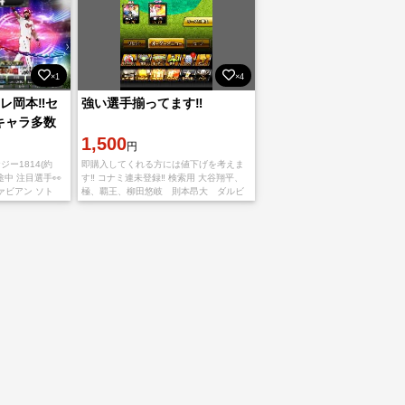
×1
×4
レ岡本‼️セ
強い選手揃ってます‼️
キャラ多数
1,500
円
ジー1814(約
即購入してくれる方には値下げを考えま
途中 注目選手👀
す‼️ コナミ連未登録‼️ 検索用 大谷翔平、
ァビアン ソト
極、覇王、柳田悠岐 則本昂大 ダルビ
 24THオーステ
ッシュ有 山田哲人 鈴木誠也 中村剛
也 岡本和真 吉田正尚 菅野智之