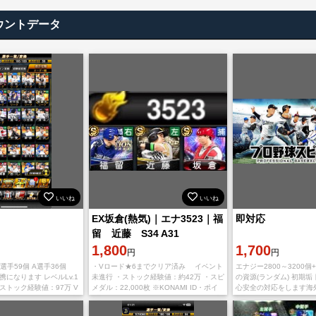
ウントデータ
いいね
いいね
EX坂倉(熱気)｜エナ3523｜福
即対応
留 近藤 S34 A31
1,800
1,700
円
円
S選手59個 A選手36個
・Vロード★6までクリア済み イベント
エナジー2800～3200個+S
連携になります レベルLv.1
未進行 ・ストック経験値：約42万 ・スピ
の資源(ランダム) 初期垢
ストック経験値：97万 V
メダル：22,000枚 ※KONAMI ID・ポイ
心安全の対応をします海
購入後、1時間以内にお支
ントクラブ等未連携 即購入歓迎です。 ご
違って 購入したアカウン
入金ま
ないのでご安心ください。(