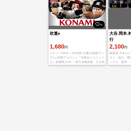
×9
吹篁e
大谷.岡本.
行
1,680
2,100
円
円
エナジー3000～3300個+大量の資源(ラン
検索用 大谷セレ
ダム) 初期アカウント ""在庫ありコメント
タイ、純正、最
なし直接購入OK！ 御入金確認後、引き続
ックス、阪神、
きIDとパスワードを送らせて頂きます。
楽天、日ハム、
トラブルを避けるために、パス
日、ヤクルト 
トバンク