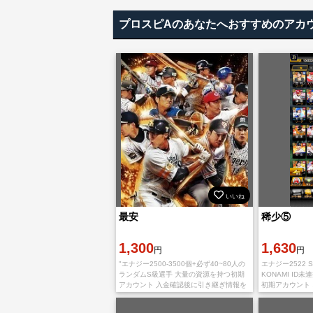
プロスピAのあなたへおすすめのアカ
いいね
最安
稀少⑤
1,300
1,630
円
円
"エナジー2500-3500個+必ず40~80人の
エナジー2522 
ランダムS級選手 大量の資源を持つ初期
KONAMI ID未
アカウント 入金確認後に引き継ぎ情報を
初期アカウント 
お送り致します。 お支払い後すぐに発送
ロード未進行 
いたします。
払いを完