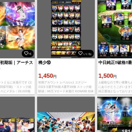
×4
いいね
6｜初期垢｜アーチス
稀少⑩
中日純正‼️破格‼️最
9
1,450
1,500
円
円
トともに未進行です (エ
初期アカウント レベルLv.1 エナジー
⚠️破格なので早い者勝ち⚠
上回収可能) ・ストック経
2323 S選手56個 A選手39個 ストック経
にありがとうございます🙇‍
スピメダル：29,000枚
験値：96万 Vロード未進行 KONAMI ID未
純正最強となっております‼
ID未連携 【アーチスト】
連携になります 御入金確認後、引き続き
は削除済みor未練系です❣
IDとパス
しております🙇‍♀