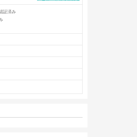
認証済み
み