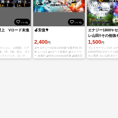
いいね
いいね
村上 Vロード未進
🍏安值🥦
エナジー1800✨セ
レ山田‼️その他強
2,400
S61
1,500
円
円
クション、12球団、リア
🍏🥦エナジー3100-3200個+S選手55-70
プレイヤーランク47 エナ
強、TS、OB、巨人、オリ
体 レベル1 🧇vロード未進行 🧇ストーリ
20000円分) Vロード☆8
ソフトバンク、ロッテ、
ー 未進行 🧇IOSとAndroid共通 🧇誕生日
セレ岡本 セレ山田 EXフ
広島カープ、西武、中
未設定 🧇未課金未連携 🧇引き継ぎIDとパ
25EX今宮 25平良 25牧
未進行 ダルビッシュ ソフ
ス