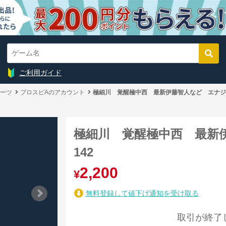
ご利用ガイド
ーツ
プロスピAのアカウント
極細川 覚醒極中西 最新伊藤智人など エナジー
極細川 覚醒極中西 最新
142
2,200
¥
無料登録して値下げ通知を受け取る
取引が終了