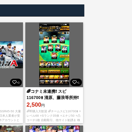
×3
×1
🌈コナミ未連携❗️ スピ
116700⬆️ 清原、藤浪等所持❗️
2,500
円
SR45-50 大量
🌈即購入大歓迎 🌈チームスピ116700⬆️ ⭐️
 日本人業者が安
レベル68 ⭐️Sランク35体 ⭐️エナジ50 ⭐️凸
外アカウントと
コーチ1枚 自動取引、他サイト勧誘🍐 検
トのBANなどは
索用 大谷翔平、極、覇王、柳田悠岐 ダ
.32