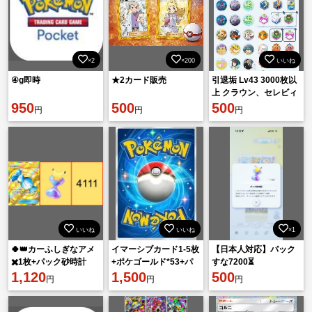
×2
×200
いいね
④g即時
★2カード販売
引退垢 Lv43 3000枚以
上 クラウン、セレビィ
950
500
やふしぎなアメ
500
円
円
円
いいね
いいね
×1
🍀👑カーふしぎなアメ
イマーシブカード1-5枚
【日本人対応】パック
✖️1枚+パック砂時計
+ポケゴールド*53+パ
すな7200⏳
4111個🍀
1,120
ック砂時計*7700+チャ
1,500
500
円
円
円
レンジ砂時計*3400