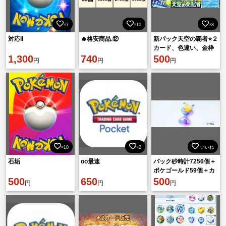
×7
×10
×8
対応ll
🔥格安商品.⑫
新パック天空の覇者⭐２
カード、色違い、金枠
1,300
740
トレード販売中🐉
500
円
円
円
×10
×2
いいね
石垢
oo最速
パック砂時計7256個＋
ポケゴールド59個＋カ
500
650
ード3600枚↑
500
円
円
円