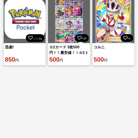
いいね
×19
×1
迅速f
☆2カード 3枚500
コルニ
円！！最安値！！☆2ト
850
レード色違い 虹
500
500
円
円
円