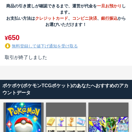
商品の引き渡しが確認できるまで、運営が代金を
一旦お預かり
し
ます。
お支払い方法は
クレジットカード
、
コンビニ決済
、
銀行振込
から
お選びいただけます！
650
¥
無料登録して値下げ通知を受け取る
取引が終了しました
ポケポケ(ポケモンTCGポケット)のあなたへおすすめのアカ
ウントデータ