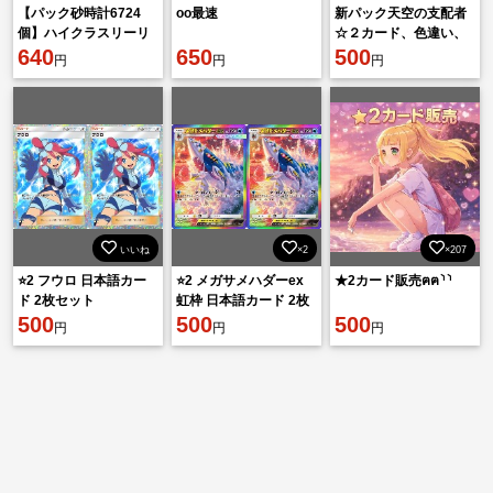
【パック砂時計6724
oo最速
新パック天空の支配者
個】ハイクラスリーリ
☆２カード、色違い、
エ、ポケセン、モノマ
640
650
金枠トレード販売中🐉
500
円
円
円
ネ娘、リーフ所持‼️
いいね
×2
×207
⭐️2 フウロ 日本語カー
⭐️2 メガサメハダーex
★2カード販売ฅฅ⸃⸃
ド 2枚セット
虹枠 日本語カード 2枚
500
セット
500
500
円
円
円