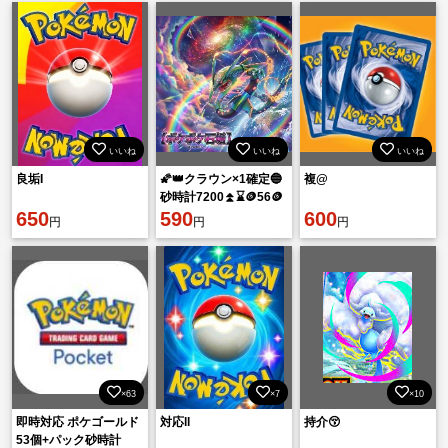
いいね
いいね
いいね
良垢I
🌠👑クラウン×1確定🔵
複@
砂時計7200⏫⌛🪙56🪙
650
🟢トレード砂時計
590
600
円
円
円
1100⏫️
×63
×7
×10
即時対応 ポケゴールド
対応ll
持介😚
53個+パック砂時計