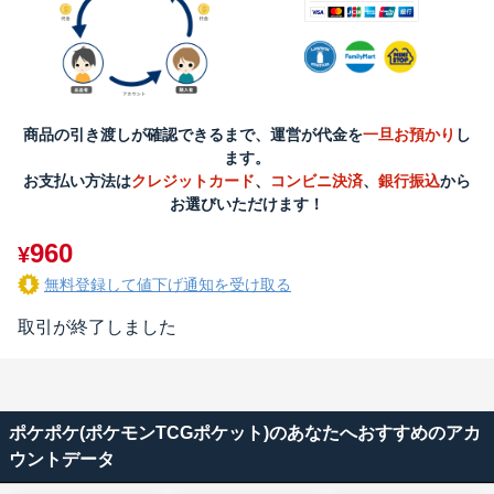
商品の引き渡しが確認できるまで、運営が代金を
一旦お預かり
し
ます。
お支払い方法は
クレジットカード
、
コンビニ決済
、
銀行振込
から
お選びいただけます！
960
¥
無料登録して値下げ通知を受け取る
取引が終了しました
ポケポケ(ポケモンTCGポケット)のあなたへおすすめのアカ
ウントデータ