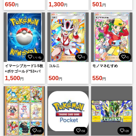
*6400+チャレンジ砂時
650
1,300
501
円
円
円
計2700個+カード枚数
3000
いいね
×1
×1
イマーシブカード1-5枚
コルニ
モノマネむすめ
+ポケゴールド*53+パ
ック砂時計*7700+チャ
1,500
500
550
円
円
円
レンジ砂時計*3400
×10
×59
×28