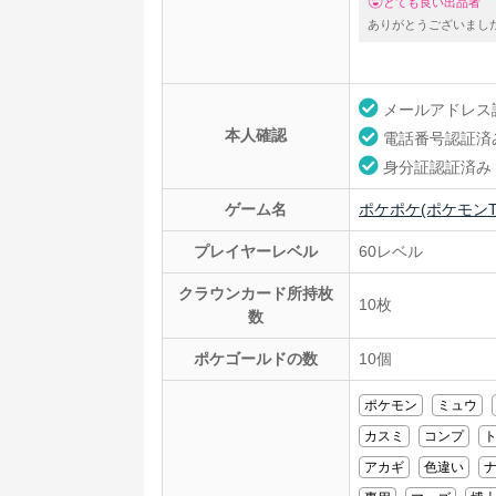
とても良い出品者
ありがとうございまし
メールアドレス
本人確認
電話番号認証済
身分証認証済み
ゲーム名
ポケポケ(ポケモンT
プレイヤーレベル
60レベル
クラウンカード所持枚
10枚
数
ポケゴールドの数
10個
ポケモン
ミュウ
カスミ
コンプ
アカギ
色違い