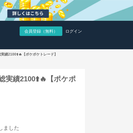
会員登録（無料）
ログイン
総実績2100⬆️🔥【ポケポケトレード】
総実績2100⬆️🔥【ポケポ
しました