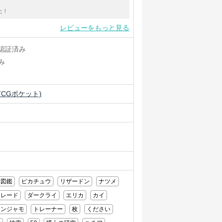
た！
レビューをもっと見る
認証済み
み
CGポケット)
図鑑
ピカチュウ
リザードン
ナツメ
トレード
ダークライ
エリカ
カイ
ナンジャモ
トレーナー
枚
ください