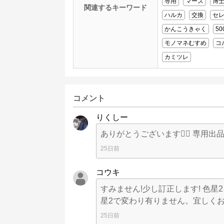
専用
マーズ
博
関連するキーワード
ハルカ
交換
セ
かんこうきゃく
50
モノマネむすめ
コ
カミツレ
コメント
りくしー
ありがとうございます🙆‍♂️ 専用出
25日前
コウキ
すみません!少し訂正します! 色星
星2で変わり有りません。宜しくお
25日前