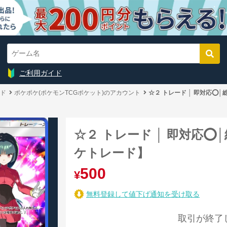
ご利用ガイド
ド
ポケポケ(ポケモンTCGポケット)のアカウント
☆２ トレード │ 即対応⭕️│
☆２ トレード │ 即対応⭕️│
ケトレード】
500
¥
無料登録して値下げ通知を受け取る
取引が終了