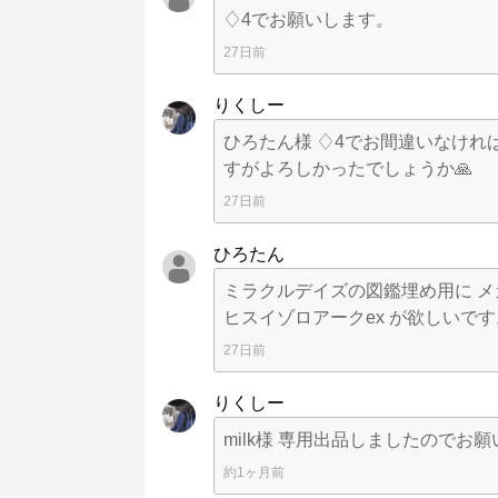
♢4でお願いします。
27日前
りくしー
ひろたん様 ♢ 4でお間違いなけれ
すがよろしかったでしょうか🙏
27日前
ひろたん
ミラクルデイズの図鑑埋め用に メガ
ヒスイゾロアークex が欲しいで
27日前
りくしー
milk様 専用出品しましたのでお願
約1ヶ月前