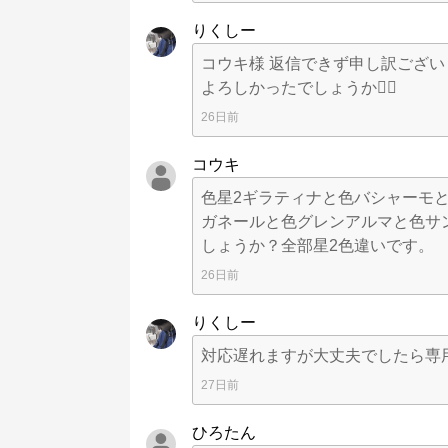
りくしー
コウキ様 返信できず申し訳ございま
よろしかったでしょうか🙇‍♂️
26日前
コウキ
色星2ギラティナと色バシャーモと
ガネールと色グレンアルマと色サ
しょうか？全部星2色違いで
26日前
りくしー
対応遅れますが大丈夫でしたら専用出
27日前
ひろたん