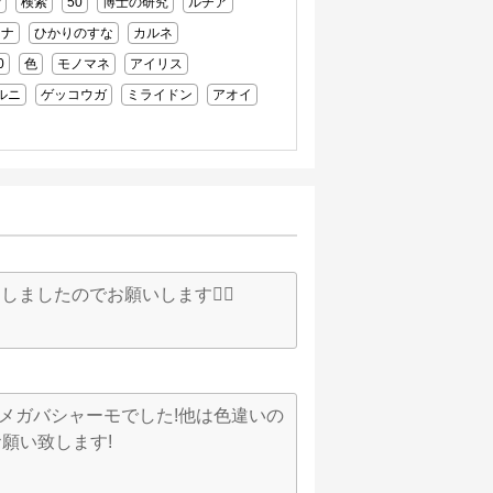
士
検索
50
博士の研究
ルチア
レナ
ひかりのすな
カルネ
0
色
モノマネ
アイリス
ルニ
ゲッコウガ
ミライドン
アオイ
品しましたのでお願いします🙇‍♂️
2メガバシャーモでした!他は色違いの
願い致します!