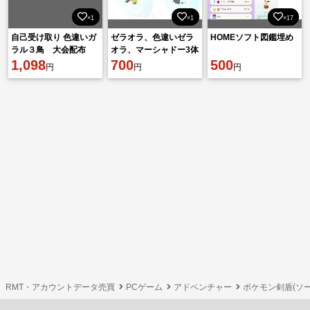
×1
×1
×17
自己受け取り 色違いガ
ゼラオラ、色違いゼラ
HOMEソフト図鑑埋め
ラル３鳥 大会配布
オラ、マーシャドー3体
1,098
セット
700
500
円
円
円
RMT・アカウントデータ売買
PCゲーム
アドベンチャー
ポケモン剣盾(ソー