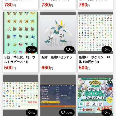
780円
780
780円
780
780円
780
円
円
円
×14
×2
×1
伝説、準伝説、幻、ウ
配布 色違いゼラオラ
色違い ポケモン ■1
ルトラビースト‼️
体 100円から■
500
660
500
円
円
円
×13
いいね
×1