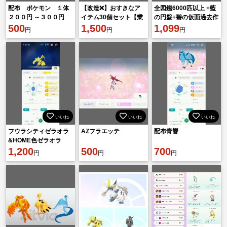
配布 ポケモン １体
【改造❌】おすきなア
全図鑑6000匹以上 +藍
２００円 ～３００円
イテム30個セット【業
の円盤+碧の仮面過去作
500
者❌】
1,500
伝説、幻、準伝説ポケ
1,099
円
円
円
モン?色違い 通常色
いいね
いいね
いいね
フウラシティゼラオラ
AZフラエッテ
配布青響
&HOME色ゼラオラ
1,200
500
700
円
円
円