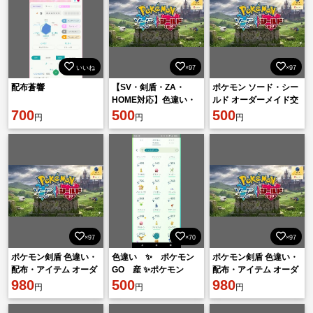
いいね
×97
×97
配布蒼響
【SV・剣盾・ZA・
ポケモン ソード・シー
HOME対応】色違い・
ルド オーダーメイド交
700
伝説・幻・配布・アイ
500
換 合法個体・アイテム
500
円
円
円
テム交換
対応
×97
×70
×97
ポケモン剣盾 色違い・
色違い ✨️ ポケモン
ポケモン剣盾 色違い・
配布・アイテム オーダ
GO 産 ✨️ポケモン
配布・アイテム オーダ
ー交換 980円 即対応 チ
980
HOME交換
500
ー交換 980円 即対応
980
円
円
円
ャンピオンズ対応