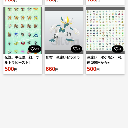
円
円
円
×15
×2
×1
伝説、準伝説、幻、ウ
配布 色違いゼラオラ
色違い ポケモン ■1
ルトラビースト‼️
体 100円から■
500
660
500
円
円
円