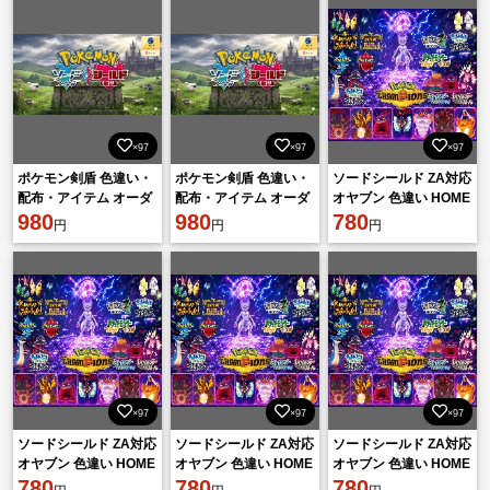
×97
×97
×97
ポケモン剣盾 色違い・
ポケモン剣盾 色違い・
ソードシールド ZA対応
配布・アイテム オーダ
配布・アイテム オーダ
オヤブン 色違い HOME
ー交換 980円 即対応
980
ー交換 980円 即対応
980
全国図鑑 個体相談
780
円
円
円
×97
×97
×97
ソードシールド ZA対応
ソードシールド ZA対応
ソードシールド ZA対応
オヤブン 色違い HOME
オヤブン 色違い HOME
オヤブン 色違い HOME
全国図鑑 個体相談
780
全国図鑑 個体相談
780
全国図鑑 個体相談
780