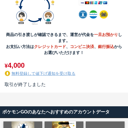
商品の引き渡しが確認できるまで、運営が代金を
一旦お預かり
し
ます。
お支払い方法は
クレジットカード
、
コンビニ決済
、
銀行振込
から
お選びいただけます！
4,000
¥
無料登録して値下げ通知を受け取る
取引が終了しました
ポケモンGOのあなたへおすすめのアカウントデータ