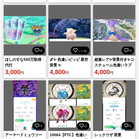
×4
いいね
×3
ほしのすな500万取得
🌌✨ 色違いピッピ 星空
超激レア✨背景付き✨コ
代行
背景 ✨
スチューム色違いラプ
3,000
4,800
ラス✨
4,000
円
円
円
×7
×1
×1
アーマードミュウツー
10064【PTC】色違い
レックウザ 背景