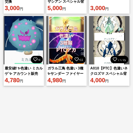
交換
ザシアン スペシャル背
3,000
景、色違いザマゼンタ
5,000
3,000
円
円
円
スペシャル背景 他
×4
×11
いいね
最安値❗️ ✨色違い ミカル
ガラル三鳥 色違い 3種
A010【PTC】色違いネ
ゲ ✨ アカウント販売
✨サンダー ファイヤー
クロズマ スペシャル背
4,780
フリーザー ✨アカウン
4,980
景、色違いテッカグヤ
4,000
円
円
円
ト販売
スペシャル背景 他