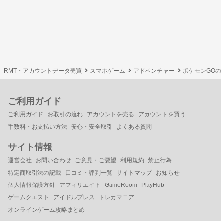
RMT・アカウントデータ売買
スマホゲーム
アドベンチャー
ポケモンGO
ご利用ガイド
ご利用ガイド
お取引の流れ
アカウントを売る
アカウントを買う
手数料・お支払い方法
安心・安全取引
よくある質問
サイト情報
運営会社
お問い合わせ
ご意見・ご要望
利用規約
禁止行為
特定商取引法の記載
口コミ・評判一覧
サイトマップ
お知らせ
個人情報保護方針
アフィリエイト
GameRoom
PlayHub
ゲームクエスト
アイドルプレス
トレカマニア
オンラインゲーム攻略まとめ