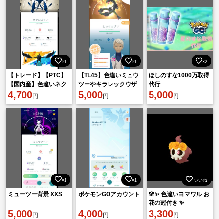
×1
×1
×2
【トレード】【PTC】
【TL45】色違いミュウ
ほしのすな1000万取得
【国内産】色違いネク
ツーやキラレックウザ
代行
ロズマ背景、色違いレ
4,700
等、伝説137匹＆キラ
5,000
5,000
円
円
円
ックウザ いんせき1 色
41匹所持の即戦力引退
違いソルガレ
垢！
×1
×1
いいね
ミューツー背景 XXS
ポケモンGOアカウント
🌸✨ 色違いヨマワル お
花の冠付き ✨
5,000
4,000
3,300
円
円
円