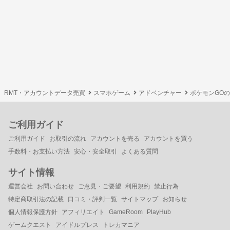
RMT・アカウントデータ売買
スマホゲーム
アドベンチャー
ポケモンGO
ご利用ガイド
ご利用ガイド
お取引の流れ
アカウントを売る
アカウントを買う
手数料・お支払い方法
安心・安全取引
よくある質問
サイト情報
運営会社
お問い合わせ
ご意見・ご要望
利用規約
禁止行為
特定商取引法の記載
口コミ・評判一覧
サイトマップ
お知らせ
個人情報保護方針
アフィリエイト
GameRoom
PlayHub
ゲームクエスト
アイドルプレス
トレカマニア