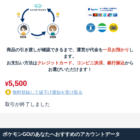
商品の引き渡しが確認できるまで、運営が代金を
一旦お預かり
し
ます。
お支払い方法は
クレジットカード
、
コンビニ決済
、
銀行振込
から
お選びいただけます！
5,500
¥
無料登録して値下げ通知を受け取る
取引が終了しました
ポケモンGOのあなたへおすすめのアカウントデータ