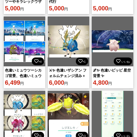
ツーやキラレックウザ
代行
等、伝説137匹＆キラ
5,000
5,000
5,000
円
円
円
41匹所持の即戦力引退
垢！
×4
×1
いいね
色違いミュウツーシカ
⚔️✨ 色違いザシアン フ
🌌✨ 色違いピッピ 星空
ゴ背景、色違いミュウ
ォルムチェンジ済み＋
背景 ✨
ツー東京背景
6,499
墨背景 ✨
6,000
4,800
円
円
円
×1
×3
いいね