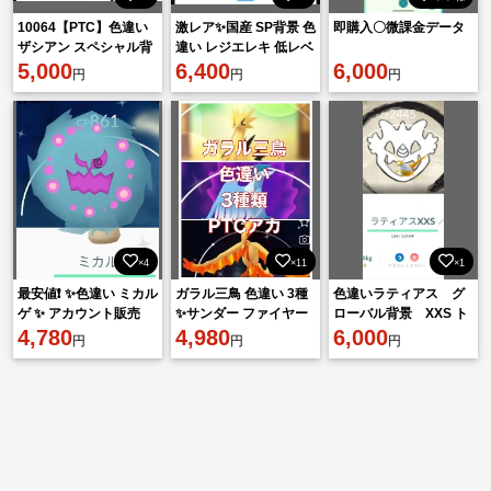
10064【PTC】色違い
激レア✨国産 SP背景 色
即購入〇微課金データ
ザシアン スペシャル背
違い レジエレキ 低レベ
景、色違いザマゼンタ
5,000
🔥
6,400
6,000
円
円
円
スペシャル背景 他
×4
×11
×1
最安値❗️ ✨色違い ミカル
ガラル三鳥 色違い 3種
色違いラティアス グ
ゲ ✨ アカウント販売
✨サンダー ファイヤー
ローバル背景 XXS ト
4,780
フリーザー ✨アカウン
4,980
レード
6,000
円
円
円
ト販売