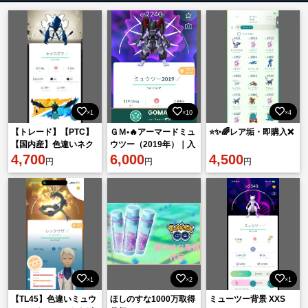
×1
×10
×4
【トレード】【PTC】
ＧＭ•🔥アーマードミュ
⭐️✨🌈レア垢・即購入❌
【国内産】色違いネク
ウツー（2019年）｜入
ロズマ背景、色違いレ
4,700
手不可の限定フォルム
6,000
4,500
円
円
円
ックウザ いんせき1 色
｜ラッキー確定｜非対
違いソルガレ
面トレード
×1
×2
×1
【TL45】色違いミュウ
ほしのすな1000万取得
ミューツー背景 XXS