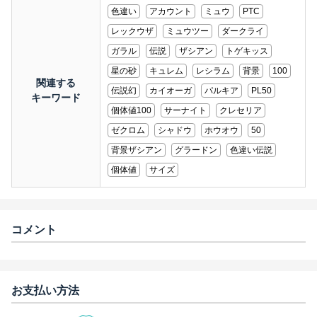
色違い
アカウント
ミュウ
PTC
レックウザ
ミュウツー
ダークライ
ガラル
伝説
ザシアン
トゲキッス
星の砂
キュレム
レシラム
背景
100
関連する
伝説幻
カイオーガ
パルキア
PL50
キーワード
個体値100
サーナイト
クレセリア
ゼクロム
シャドウ
ホウオウ
50
背景ザシアン
グラードン
色違い伝説
個体値
サイズ
コメント
お支払い方法