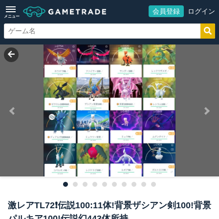
会員登録
ログイン
メニュー
激レアTL72❗️伝説100:11体!背景ザシアン剣100!背景
パルキア100!伝説幻443体所持