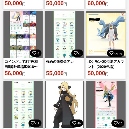
違い背景ミュウツーな
50,000
ンディアルガ（時の咆
50,000
60,000
円
円
円
ど
哮持ち.）
×9
×1
いいね
コインだけで2万円相
強めの微課金アカ
ポケモンGO引退アカウ
当‼️海外産垢‼️2018〜
ント（2020年垢）
2020年交換🉑伝説264
56,000
55,000
50,000
円
円
円
体‼️
×17
×19
×20