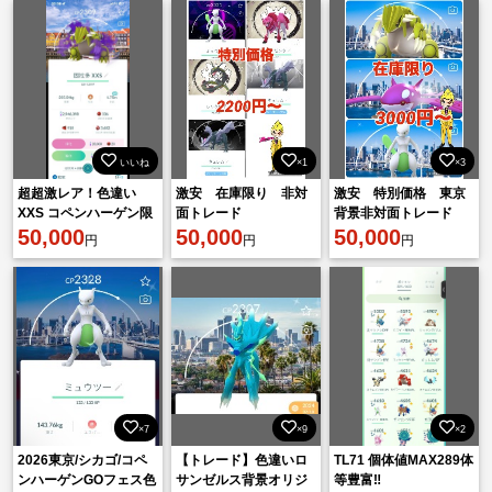
いいね
×1
×3
超超激レア！色違い
激安 在庫限り 非対
激安 特別価格 東京
XXS コペンハーゲン限
面トレード
背景非対面トレード
定背景 グラードン
50,000
50,000
50,000
円
円
円
×7
×9
×2
2026東京/シカゴ/コペ
【トレード】色違いロ
TL71 個体値MAX289体
ンハーゲンGOフェス色
サンゼルス背景オリジ
等豊富‼️