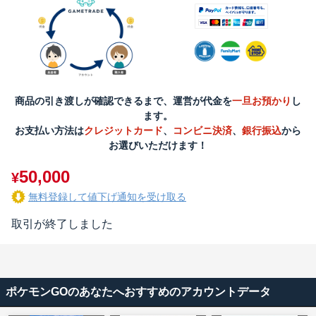
商品の引き渡しが確認できるまで、運営が代金を
一旦お預かり
し
ます。
お支払い方法は
クレジットカード
、
コンビニ決済
、
銀行振込
から
お選びいただけます！
50,000
¥
無料登録して値下げ通知を受け取る
取引が終了しました
ポケモンGOのあなたへおすすめのアカウントデータ