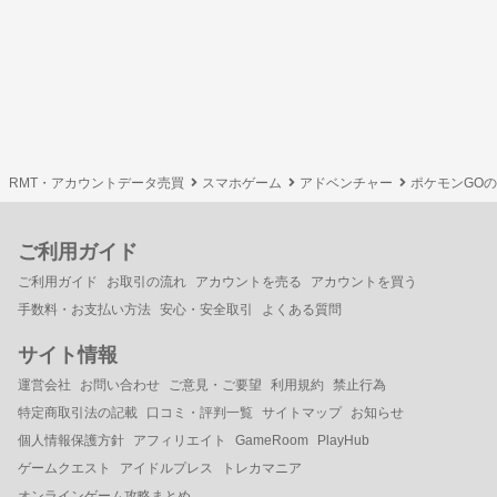
RMT・アカウントデータ売買
スマホゲーム
アドベンチャー
ポケモンGO
ご利用ガイド
ご利用ガイド
お取引の流れ
アカウントを売る
アカウントを買う
手数料・お支払い方法
安心・安全取引
よくある質問
サイト情報
運営会社
お問い合わせ
ご意見・ご要望
利用規約
禁止行為
特定商取引法の記載
口コミ・評判一覧
サイトマップ
お知らせ
個人情報保護方針
アフィリエイト
GameRoom
PlayHub
ゲームクエスト
アイドルプレス
トレカマニア
オンラインゲーム攻略まとめ