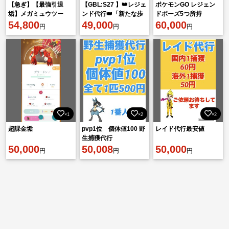
【急ぎ】【最強引退
【GBL:S27 】👑レジェ
ポケモンGO レジェン
垢】メガミュウツー
ンド代行👑「新たな歩
ドポーズ5つ所持
古参キャラ多数 100%
54,800
み」
49,000
60,000
円
円
円
多数所持
×1
×2
×2
超課金垢
pvp1位 個体値100 野
レイド代行最安値
生捕獲代行
50,000
50,008
50,000
円
円
円