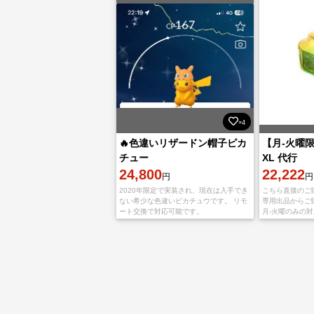
×4
🔥色違いリザードン帽子ピカ
【月-火曜
チュー
XL 代行
24,800
22,222
円
円
2020年限定で実装され、現在は入手でき
こちら直接のご購
ない希少な色違いピカチュウです。 リモ
専用出品からご
ート交換で対応可能です。
月-火曜のみの対
時までのご注文
【メニュー】 