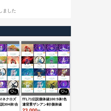
しました
×1
×8
7体!ネクロズ
❗️TL71伝説個体値100:5体!色
伝説304体!合
違背景ザシアン剣!個体値
103体
100:338体!伝説幻292体所持
23,000
円