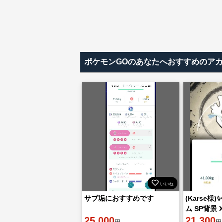
ポケモンGOのあなたへおすすめのア
いいね
サブ垢におすすめです
(Karse
ム SP背景
25,000
2026
21,300
円
円