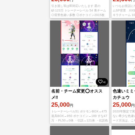
引き渡し等は即対応いたします 星の
いつもお世話にな
砂:123万 トレーナーレベル 54 青チーム
ムSP背景 XXS
◎背景色違い多数 ◎ポケコイン2015枚
キラチャーム 1
◎伝説66体 ◎色違い51体 ◎色違い伝説
致します🙇‍♂️
12体 ◎個体値
×4
名前・チーム変更⭕️オスス
色違いミミ
メ‼️
カチュウ
25,000
25,000
円
円
トレーナーレベル51 ポケモンBOX→475
2020年限定で
道具BOX→950 ポケコイン→189 すな47
ない希少な色違
万 ・PL50→0体 ・伝説→121体 ・伝説色
ード方法は、こ
違い→12体 （色ミュウツー.色カイオーガ
モートです
2