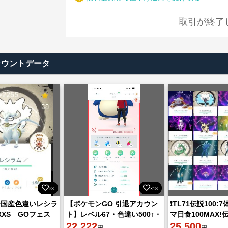
取引が終了
カウントデータ
×3
×18
様)✨国産色違いレシラ
【ポケモンGO 引退アカウン
❗️TL71伝説100:
 XXS GOフェス
ト】レベル67・色違い500↑・
マ日食100MAX!
ほしのすな823万・伝説275↑
22,222
体キュレム!色違い
25,500
円
円