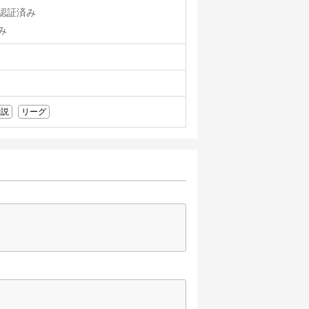
認証済み
み
伝説
リーグ