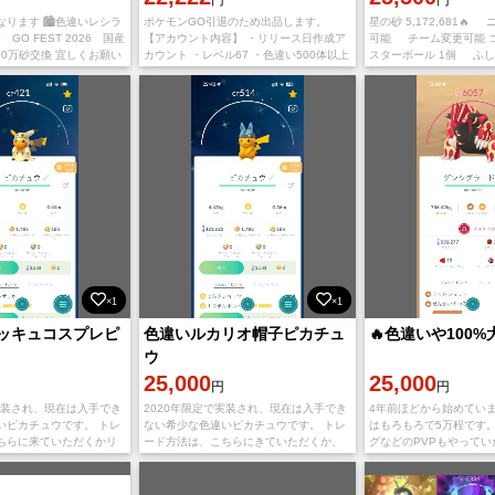
ります 🏙️色違いレシラ
ポケモンGO引退のため出品します。
星の砂 5,172,681
 GO FEST 2026 国産
【アカウント内容】 ・リリース日作成ア
可能 チーム変更可能 コイ
00万砂交換 宜しくお願い
カウント ・レベル67 ・色違い500体以上
スターボール 1個 ふし
・伝説275体以上 ・幻ポケモン23体 ・
わざマシンノーマル 4
100％個体85体
×1
×1
ッキュコスプレピ
色違いルカリオ帽子ピカチュ
🔥色違いや100%大
ウ
25,000
25,000
円
円
実装され、現在は入手でき
2020年限定で実装され、現在は入手でき
4年前ほどから始めていま
いピカチュウです。 トレ
ない希少な色違いピカチュウです。 トレ
はもろもろで5万程です。
ちらに来ていただくかリ
ード方法は、こちらにきていただくか、
グなどのPVPもやって
リモートです
化、厳選ができておりそ
と自負しています。 ま
もまぁま