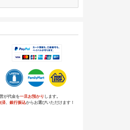
営が代金を
一旦お預かり
します。
決済
、
銀行振込
からお選びいただけます！