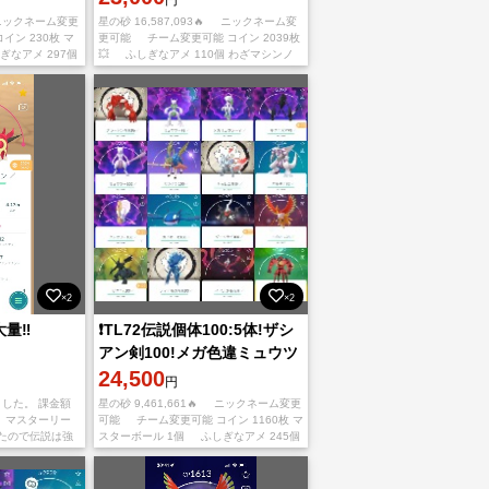
 ニックネーム変更
星の砂 16,587,093🔥 ニックネーム変
ン 230枚 マ
更可能 チーム変更可能 コイン 2039枚
ぎなアメ 297個
💥 ふしぎなアメ 110個 わざマシンノ
0 わざマシンス
ーマル 49 わざマシンスペシャル 49
×2
×2
量‼️
❗️TL72伝説個体100:5体!ザシ
アン剣100!メガ色違ミュウツ
ーXY!コイン1160枚所持
24,500
円
した。 課金額
星の砂 9,461,661🔥 ニックネーム変更
 マスターリー
可能 チーム変更可能 コイン 1160枚 マ
いたので伝説は強
スターボール 1個 ふしぎなアメ 245個
こそこの強さだ
🔥 わざマシンノーマル 103 わざマ
たスーパーリーグ