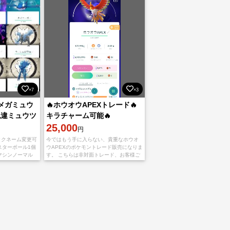
×7
×3
景メガミュウ
🔥ホウオウAPEXトレード🔥
!色違ミュウツ
キラチャーム可能🔥
76体所持
25,000
円
ニックネーム変更可
今ではもう手に入らない、貴重なホウオ
スターボール1個
ウAPEXのポケモントレード販売になりま
ざマシンノーマル
す。 こちらは非対面トレード、お客様ご
ル 104 すごい
指定の場所の座標にて交換いたします ホ
ウオウAPEX 25000円 図鑑未登録の