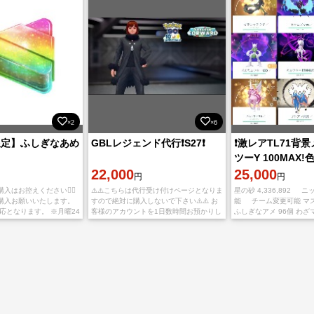
×2
×6
限定】ふしぎなあめ
GBLレジェンド代行❗️S27❗️
❗️激レアTL71背
ツーY 100MAX
22,000
ーX100!伝説幻1
25,000
円
円
入はお控えください🙇‍♀️
⚠️⚠️こちらは代行受け付けページとなりま
星の砂 4,336,892 
購入お願いいたします。
すので絶対に購入しないで下さい⚠️⚠️ お
能 チーム変更可能 マ
応となります。 ※月曜24
客様のアカウントを1日数時間お預かりし
ふしぎなアメ 96個 わ
をお願いいたします。
て目標のレートまで上げさせて頂きま
99 わざマシンスペシャ
・ふしぎなアメ
す。 【料金】 2750〜レジェ
わざ