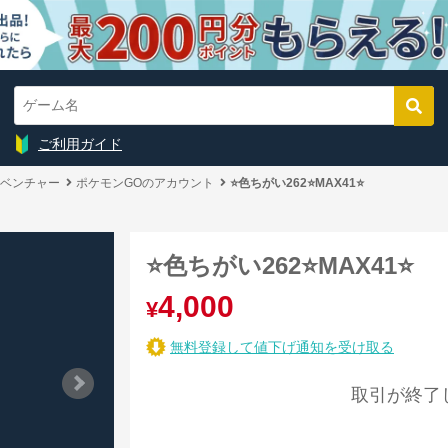
ご利用ガイド
ベンチャー
ポケモンGOのアカウント
⭐️色ちがい262⭐️MAX41⭐️
⭐️色ちがい262⭐️MAX41⭐️
4,000
¥
無料登録して値下げ通知を受け取る
取引が終了