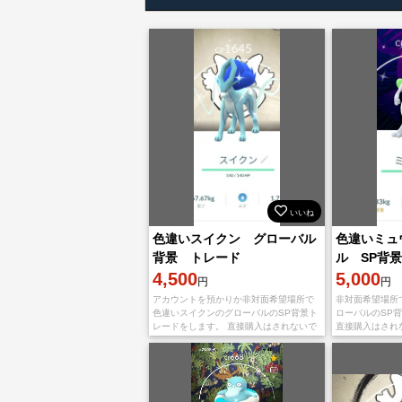
いいね
色違いスイクン グローバル
色違いミュ
背景 トレード
ル SP背
4,500
5,000
円
円
アカウントを預かりか非対面希望場所で
非対面希望場所
色違いスイクンのグローバルのSP背景ト
ローバルのSP
レードをします。 直接購入はされないで
直接購入はされ
ください、専用ページを作ります。 写真
ージを作ります
の個体になります、国産です。1体限りで
です。最後の1
す。次回出
ーが図