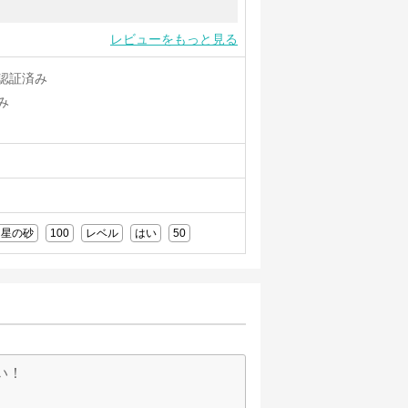
レビューをもっと見る
認証済み
み
星の砂
100
レベル
はい
50
い！