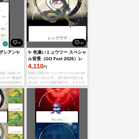
×2
×11
いザシアン✨
✨ 色違いミュウツー スペシャ
ル背景（GO Fest 2026）レ
ックウザ✨PTCアカウント
4,110
円
交換 ✨色違いザ
即購入可能です トレーナーレベル34~35
 エナジー解放済
CPはランダムです。 星の砂10万以上あ
円 2020年以前の
るため、すぐに交換可能です。 タイトル
円 ご購入希望の方
に「国産」記載がないものは海外産にな
ります。 垢種: PTCアカウント