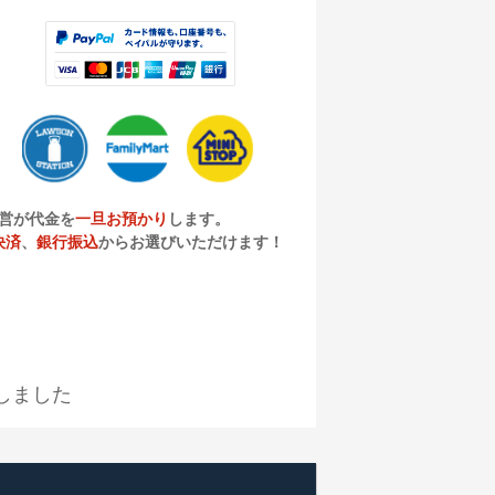
営が代金を
一旦お預かり
します。
決済
、
銀行振込
からお選びいただけます！
しました