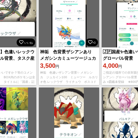
いいね
×3
TC】色違いレックウ
神垢 色背景ザシアンあり
🇯🇵国産✨色違
ャル背景、タスク産
メガシンカミューツージュカ
グローバル背景
 いんせき1
イン100レックウザルカリオ
3,500
4,000
円
円
入いいですか？等のコメン
神垢 色違いザシアン背景✨️ メガシン
ご指定の場所での非対面
 BOX内のポケモンは全
カ ジュカイン100 ミューツー ルカリ
シアン✨ グローバル背景
❗️ タイトルに「国産」記
オ色 レックウザ ライチュウ ボスコド
み ○図鑑未登録 ➕️800
は海外産になります。
ラ 伝説背景多数 伝説大量
ため確定キラ交換+500
】 色違いレックウ
は