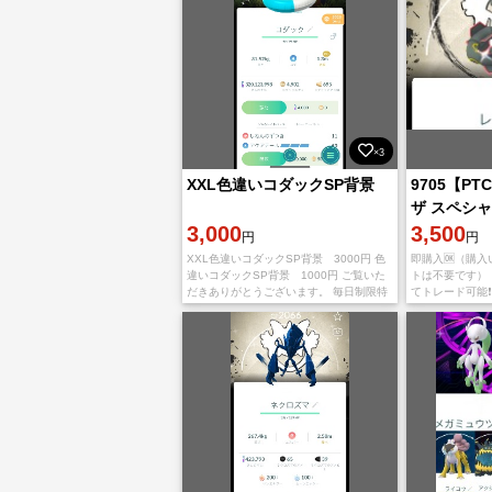
×3
XXL色違いコダックSP背景
9705【P
ザ スペシ
3,000
レックウザ
3,500
円
円
XXL色違いコダックSP背景 3000円 色
即購入🆗（購
違いコダックSP背景 1000円 ご覧いた
トは不要です）
だきありがとうございます。 毎日制限特
てトレード可能
殊トレードがあるので、早く連絡してく
載がないもの
ださい。 （ギフトをお送り頂き仲良
【所持ポケモン