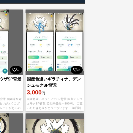
×4
×8
ウザSP背景
国産色違いギラチィナ、デン
ジュモクSP背景
3,000
円
背景 図鑑未登録
国産色違いギラチィナSP背景 国産デンジ
きありがとうござ
ュモクSP背景 図鑑未登録＋800円。 ご覧
トレードがあるの
いただきありがとうございます。 毎日制
い。 （ギフトを
限特殊トレードがあるので、早く連絡し
達」でのトレー
てください。 （ギフトをお送り頂き