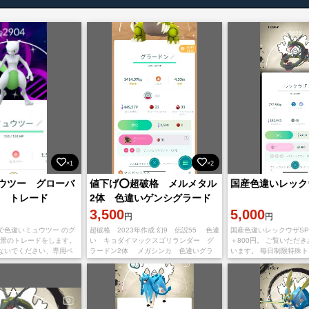
×1
×2
ウツー グローバ
値下げ⭕️超破格 メルメタル
国産色違いレック
景 トレード
2体 色違いゲンシグラード
ン ミューツーレックウザメ
3,500
5,000
円
円
ガシンカかのう
で色違いミュウツー のグ
超破格 2023年作成 幻9 伝説55 色違
国産色違いレックウザSP
背景のトレードをします。
い キョダイマックスゴリランダー グ
＋800円。 ご覧いただ
ないでください、専用ペ
ラードン2体 メガシンカ 色違いグラ
います。 毎日制限特殊
。 写真の個体です、国産
ードン レックウザ ミューツー
で、早く連絡してくださ
体です。 色違いミュウツ
お送り頂き仲良し度「友
ド