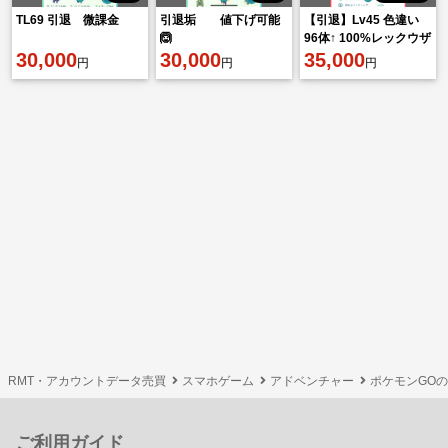
TL69 引退 微課金
引退垢 値下げ可能
【引退】Lv45 色違い
🙆
96体↑ 100%レックウザ
30,000
30,000
色違い伝説多数 コスチ
35,000
円
円
円
ューム有
RMT・アカウントデータ売買
スマホゲーム
アドベンチャー
ポケモンGO
ご利用ガイド