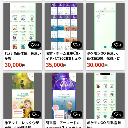
×14
×2
×1
TL73 高個体値、色違い
名前・チーム変更⭕️レ
ポケモンGO 色違い、
多数
イドパス300枚‼️ミュウ
個体値100、伝説・幻
30,000
ツー高個体XXL
35,000
のポケモン多数
30,000
円
円
円
×1
×4
×3
激アツ！！レックウザ
引退垢 アーマードミ
ポケモンGO 引退垢 破
色違い100引退垢
ューツー5体！メガミュ
格‼️