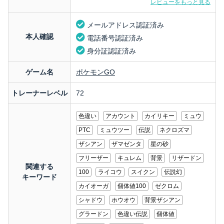
レビューをもっと見る
メールアドレス認証済み
本人確認
電話番号認証済み
身分証認証済み
ゲーム名
ポケモンGO
トレーナーレベル
72
色違い
アカウント
カイリキー
ミュウ
PTC
ミュウツー
伝説
ネクロズマ
ザシアン
ザマゼンタ
星の砂
フリーザー
キュレム
背景
リザードン
関連する
100
ライコウ
スイクン
伝説幻
キーワード
カイオーガ
個体値100
ゼクロム
シャドウ
ホウオウ
背景ザシアン
グラードン
色違い伝説
個体値