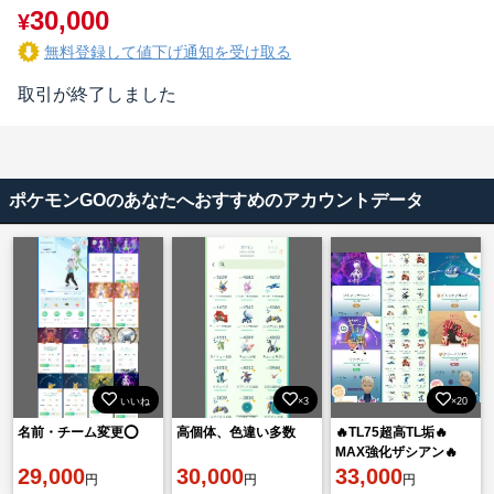
30,000
¥
無料登録して値下げ通知を受け取る
取引が終了しました
ポケモンGOのあなたへおすすめのアカウントデータ
いいね
×3
×20
名前・チーム変更⭕️
高個体、色違い多数
🔥TL75超高TL垢🔥
MAX強化ザシアン🔥
29,000
30,000
100%MAX強化グラー
33,000
円
円
円
ドン🔥box3800🔥