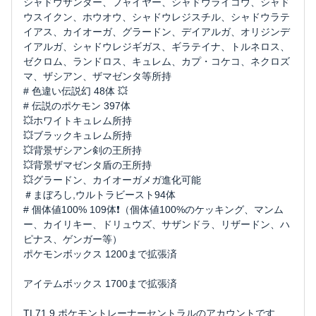
シャドウサンダー、フャイヤー、シャドウライコウ、シャド
ウスイクン、ホウオウ、シャドウレジスチル、シャドウラテ
イアス、カイオーガ、グラードン、デイアルガ、オリジンデ
イアルガ、シャドウレジギガス、ギラテイナ、トルネロス、
ゼクロム、ランドロス、キュレム、カプ・コケコ、ネクロズ
マ、ザシアン、ザマゼンタ等所持
# 色違い伝説幻 48体 💥
# 伝説のポケモン 397体
💥ホワイトキュレム所持
💥ブラックキュレム所持
💥背景ザシアン剣の王所持
💥背景ザマゼンタ盾の王所持
💥グラードン、カイオーガメガ進化可能
＃まぼろし,ウルトラビースト94体
# 個体値100% 109体❗️（個体値100%のケッキング、マンム
ー、カイリキー、ドリュウズ、サザンドラ、リザードン、ハ
ピナス、ゲンガー等）
ポケモンボックス 1200まで拡張済
アイテムボックス 1700まで拡張済
TL71.9 ポケモントレーナーセントラルのアカウントです