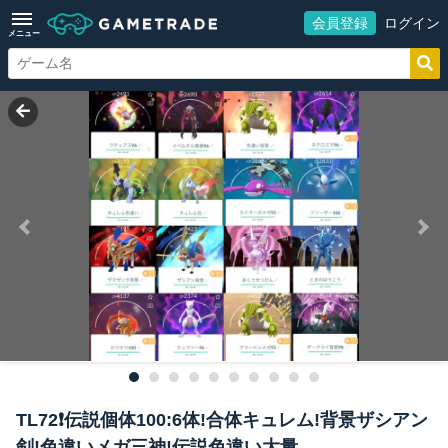
会員登録
ログイン
メニュー
TL72❗️伝説個体100:6体!合体キュレム!背景ザシアン
剣!色違いメガ三神!伝説色違い大量