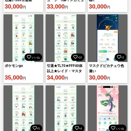
30,000
ウツー！
33,000
30,000
円
円
円
いいね
×10
×2
ポケモンgo
引退★TL70★FFF40体
マスクドピカチュウ色
以上★レイド・マスタ
違い
35,000
ー向け★ミュウツー複
34,000
30,000
円
円
円
数★ザシアン★即戦力
×5
×4
いいね