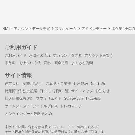
RMT・アカウントデータ売買
スマホゲーム
アドベンチャー
ポケモンGO
ご利用ガイド
ご利用ガイド
お取引の流れ
アカウントを売る
アカウントを買う
手数料・お支払い方法
安心・安全取引
よくある質問
サイト情報
運営会社
お問い合わせ
ご意見・ご要望
利用規約
禁止行為
特定商取引法の記載
口コミ・評判一覧
サイトマップ
お知らせ
個人情報保護方針
アフィリエイト
GameRoom
PlayHub
ゲームクエスト
アイドルプレス
トレカマニア
オンラインゲーム攻略まとめ
本サイトの問い合わせは直接ゲームトレードへご連絡ください。
チート行為と関わりがある商品の販売は固くお断りさせて頂きます。