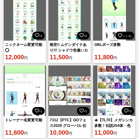
×2
×4
いいね
ニックネーム変更可能
格安!! ムゲンダイナあ
GBLポーズ多数
⭕️
り!!! シャドウ色違いカ
12,000
イオーガあり!!!
11,500
11,800
円
円
円
×1
×5
×3
トレーナー名変更可能
7312【PTC】GOフェ
🔥【TL70】メガシンカ
ス2026 グローバル 伝
多数！伝説204体・色
11,600
説81匹 スペシャル背景
10,000
違い81体！ポケコイン
11,000
円
円
円
35匹！
1007枚・マスターボー