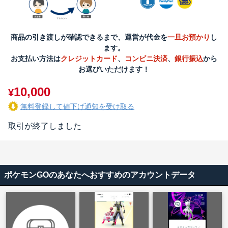
商品の引き渡しが確認できるまで、運営が代金を
一旦お預かり
し
ます。
お支払い方法は
クレジットカード
、
コンビニ決済
、
銀行振込
から
お選びいただけます！
10,000
¥
無料登録して値下げ通知を受け取る
取引が終了しました
ポケモンGOのあなたへおすすめのアカウントデータ