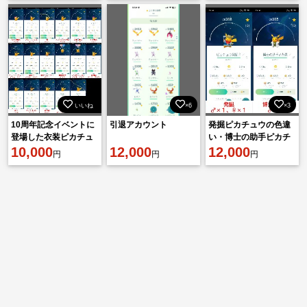
ル所有
いいね
×6
×3
10周年記念イベントに
引退アカウント
発掘ピカチュウの色違
登場した衣装ピカチュ
い・博士の助手ピカチ
ウなどの色違い45体を
10,000
12,000
ュウなど色違い49体保
12,000
円
円
円
保有しています。
有アカウント