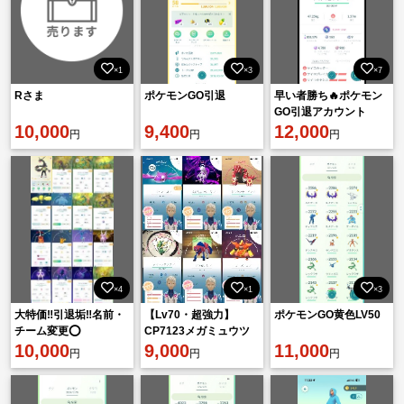
×1
×3
×7
Rさま
ポケモンGO引退
早い者勝ち🔥ポケモン
GO引退アカウント
10,000
9,400
12,000
円
円
円
×4
×1
×3
大特価‼️引退垢‼️名前・
【Lv70・超強力】
ポケモンGO黄色LV50
チーム変更⭕️
CP7123メガミュウツ
10,000
ーY / 色違いカイオーガ
9,000
11,000
円
円
円
100% / マスタボ所持 ✨