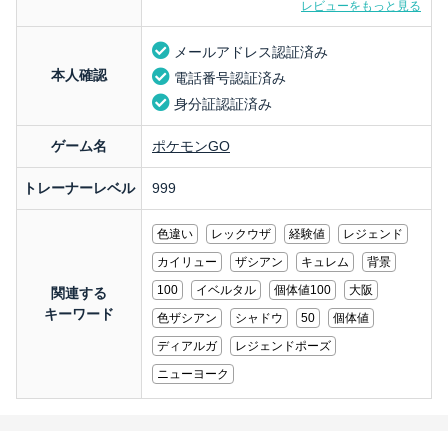
レビューをもっと見る
メールアドレス認証済み
本人確認
電話番号認証済み
身分証認証済み
ゲーム名
ポケモンGO
トレーナーレベル
999
色違い
レックウザ
経験値
レジェンド
カイリュー
ザシアン
キュレム
背景
100
イベルタル
個体値100
大阪
関連する
キーワード
色ザシアン
シャドウ
50
個体値
ディアルガ
レジェンドポーズ
ニューヨーク