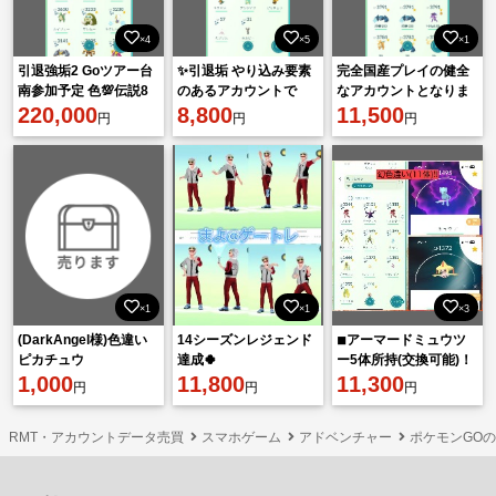
×4
×5
×1
引退強垢2 Goツアー台
✨引退垢 やり込み要素
完全国産プレイの健全
南参加予定 色💯伝説8
のあるアカウントで
なアカウントとなりま
体 伝説💯98体
220,000
す！
8,800
す。
11,500
円
円
円
×1
×1
×3
(DarkAngel様)色違い
14シーズンレジェンド
◾︎アーマードミュウツ
ピカチュウ
達成🍀
ー5体所持(交換可能)！
1,000
11,800
◾︎APEXホウオウ、
11,300
円
円
円
APEXルギア所持(交換
可能)
RMT・アカウントデータ売買
スマホゲーム
アドベンチャー
ポケモンGO