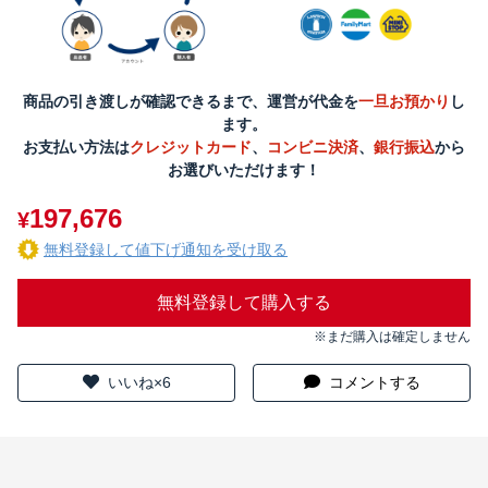
商品の引き渡しが確認できるまで、運営が代金を
一旦お預かり
し
ます。
お支払い方法は
クレジットカード
、
コンビニ決済
、
銀行振込
から
お選びいただけます！
197,676
¥
無料登録して値下げ通知を受け取る
無料登録して購入する
※まだ購入は確定しません
いいね×6
コメントする