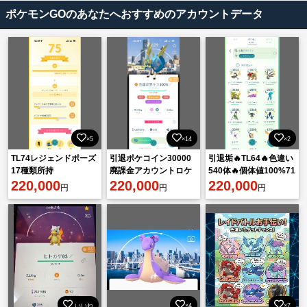
ポケモンGOのあなたへおすすめのアカウントデータ
×5
×14
×2
TL74レジェンドポーズ
引退ポケコイン30000
引退垢🔥TL64🔥色違い
17種類所持
廃課金アカウントロケ
540体🔥個体値100%71
220,000
ーション背景大量
220,000
体🔥伝説164体
220,000
円
円
円
いいね
×4
×7