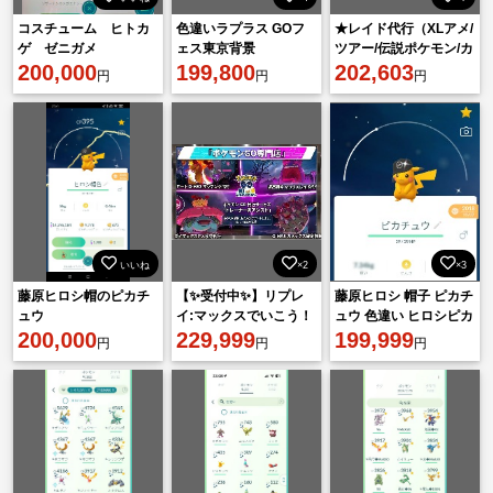
コスチューム ヒトカ
色違いラプラス GOフ
★レイド代行（XLアメ/
ゲ ゼニガメ
ェス東京背景
ツアー/伝説ポケモン/カ
200,000
199,800
ロスへの道）、キュレ
202,603
円
円
円
ム、カイオーガ
いいね
×2
×3
藤原ヒロシ帽のピカチ
【✨受付中✨】リプレ
藤原ヒロシ 帽子 ピカチ
ュウ
イ:マックスでいこう！
ュウ 色違い ヒロシピカ
200,000
229,999
チュウ
199,999
円
円
円