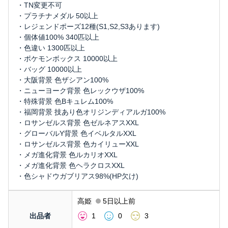
・TN変更不可
・プラチナメダル 50以上
・レジェンドポーズ12種(S1,S2,S3あります)
・個体値100% 340匹以上
・色違い 1300匹以上
・ポケモンボックス 10000以上
・バッグ 10000以上
・大阪背景 色ザシアン100%
・ニューヨーク背景 色レックウザ100%
・特殊背景 色Bキュレム100%
・福岡背景 技あり色オリジンディアルガ100%
・ロサンゼルス背景 色ゼルネアスXXL
・グローバルY背景 色イベルタルXXL
・ロサンゼルス背景 色カイリューXXL
・メガ進化背景 色ルカリオXXL
・メガ進化背景 色ヘラクロスXXL
・色シャドウガブリアス98%(HP欠け)
高姫
5日以上前
出品者
1
0
3