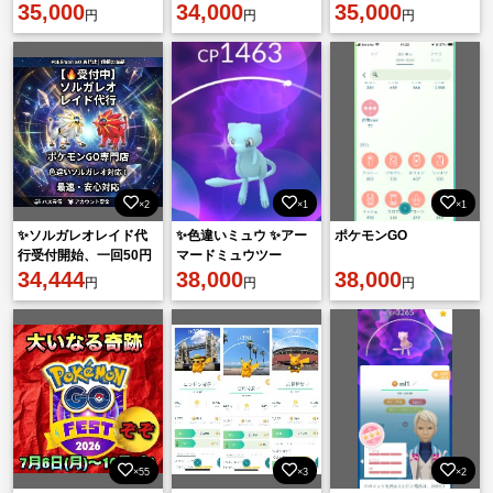
35,000
ー向け★ミュウツー複
34,000
色違い伝説多数 コスチ
35,000
円
円
円
数★ザシアン★即戦力
ューム有
×2
×1
×1
✨ソルガレオレイド代
✨色違いミュウ ✨アー
ポケモンGO
行受付開始、一回50円
マードミュウツー
🎊
34,444
✨100%ダークライ&色
38,000
38,000
円
円
円
違いダークライ
×55
×3
×2