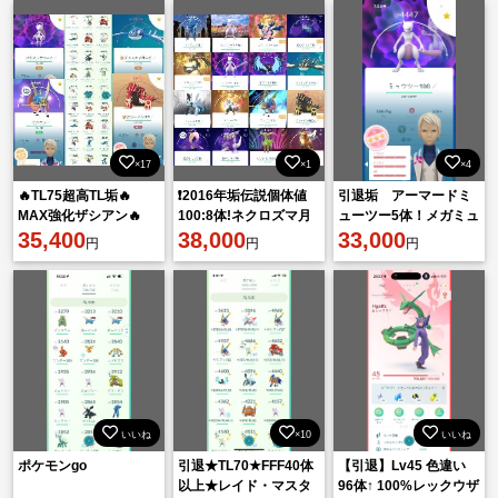
×17
×1
×4
🔥TL75超高TL垢🔥
❗️2016年垢伝説個体値
引退垢 アーマードミ
MAX強化ザシアン🔥
100:8体!ネクロズマ月
ューツー5体！メガミュ
100%MAX強化グラー
35,400
食100!合体伝説全種類!
38,000
ウツー！
33,000
円
円
円
ドン🔥box3800🔥
伝説幻293体所持
いいね
×10
いいね
ポケモンgo
引退★TL70★FFF40体
【引退】Lv45 色違い
以上★レイド・マスタ
96体↑ 100%レックウザ