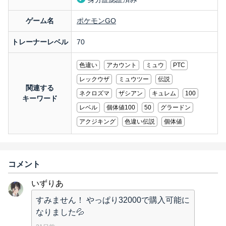
ゲーム名
ポケモンGO
トレーナーレベル
70
色違い
アカウント
ミュウ
PTC
レックウザ
ミュウツー
伝説
関連する
ネクロズマ
ザシアン
キュレム
100
キーワード
レベル
個体値100
50
グラードン
アクジキング
色違い伝説
個体値
コメント
いずりあ
すみません！ やっぱり32000で購入可能に
なりました💦