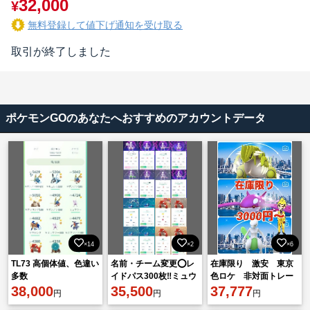
32,000
¥
無料登録して値下げ通知を受け取る
取引が終了しました
ポケモンGOのあなたへおすすめのアカウントデータ
×14
×2
×6
TL73 高個体値、色違い
名前・チーム変更⭕️レ
在庫限り 激安 東京
多数
イドパス300枚‼️ミュウ
色ロケ 非対面トレー
38,000
ツー高個体XXL
35,500
ド
37,777
円
円
円