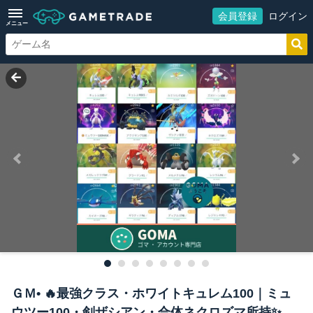
会員登録
ログイン
メニュー
ＧＭ• 🔥最強クラス・ホワイトキュレム100｜ミュ
ウツー100・剣ザシアン・合体ネクロズマ所持✨