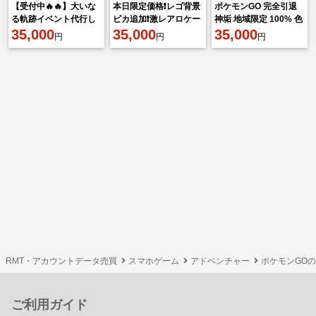
【受付中🔥🔥】大いな
本日限定価格❗️レゴ背景
ポケモンGO 完全引退
る軌跡イベント代行し
ピカ追加❗️激レアロケー
神垢 地域限定 100% 色
ます‼︎🤗✨
35,000
ション背景多数❗️お買い
35,000
違い多数
35,000
円
円
円
得❗️
RMT・アカウントデータ売買
スマホゲーム
アドベンチャー
ポケモンGO
ご利用ガイド