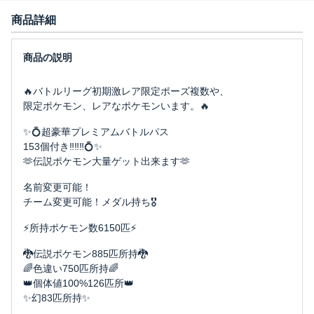
商品詳細
🔥バトルリーグ初期激レア限定ポーズ複数や、
限定ポケモン、レアなポケモンいます。🔥
✨💍超豪華プレミアムバトルパス
153個付き‼️‼️‼️💍✨
🫶伝説ポケモン大量ゲット出来ます🫶
名前変更可能！
チーム変更可能！メダル持ち🎖️
⚡️所持ポケモン数6150匹⚡️
🐉伝説ポケモン885匹所持🐉
🌈色違い750匹所持🌈
👑個体値100%126匹所👑
✨幻83匹所持✨