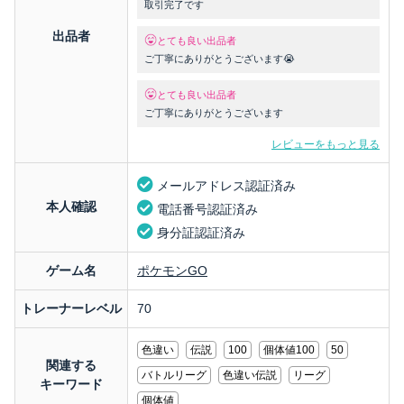
取引完了です
出品者
とても良い出品者
ご丁寧にありがとうございます😭
とても良い出品者
ご丁寧にありがとうございます
レビューをもっと見る
メールアドレス認証済み
本人確認
電話番号認証済み
身分証認証済み
ゲーム名
ポケモンGO
トレーナーレベル
70
色違い
伝説
100
個体値100
50
関連する
バトルリーグ
色違い伝説
リーグ
キーワード
個体値