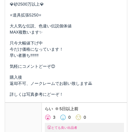
💎砂2500万以上💎
⭐️道具拡張5250⭐️
大人気な伝説、色違い伝説個体値
MAX複数います✨
只今大幅値下げ中
今だけ価格になっています！
早い者勝ち‼️‼️‼️‼️
気軽にコメントどーぞ😊
購入後
返却不可、ノークレームでお願い致します🙇
詳しくは写真参考にどーぞ！
らい
5日以上前
3
0
0
とても良い出品者