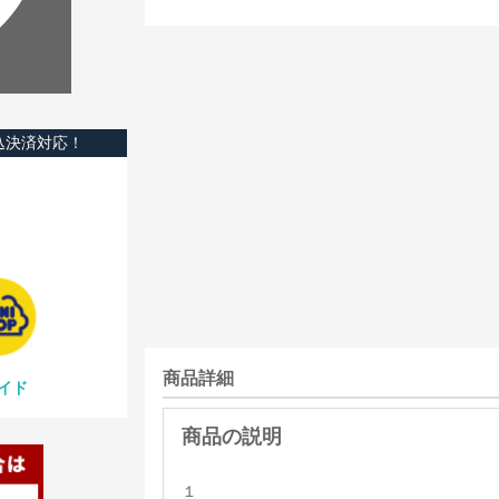
込決済対応！
商品詳細
イド
１