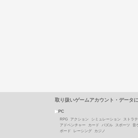
取り扱いゲームアカウント・データ
▶︎
PC
RPG
アクション
シミュレーション
ストラテ
アドベンチャー
カード
パズル
スポーツ
音
ボード
レーシング
カジノ