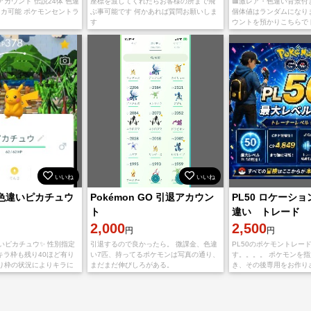
カウント 伝説24体 色違
座標を渡してくれたらお客様の所まで飛
🟥激レア・色違い背景付き
ンカ可能 ポケモンセントラ
ぶ事可能です 何かあれば質問お願いしま
個体値はランダムになりま
す
ウントを預かりこちらで
す、 🟥個体値100%狙
の方は砂が100万必要
いいね
いいね
色違いピカチュウ
Pokémon GO 引退アカウン
PL50 ロケーシ
ト
違い トレード
2,000
2,500
円
円
いピカチュウ✨ 性別指定
引退するので良かったら。 微課金、色違
PL50のポケモントレー
キラ枠も残り40ほど有り
い7匹、持ってるポケモンは写真の通り、
す。。。。 ポケモンを
り枠の状況によりキラに
まだまだ伸びしろがある。
き、その後専用をお作り
もあるので保証は出来ま
ます。 。。。。。 最低2
定交換希望さ
ます。。 コメントお待