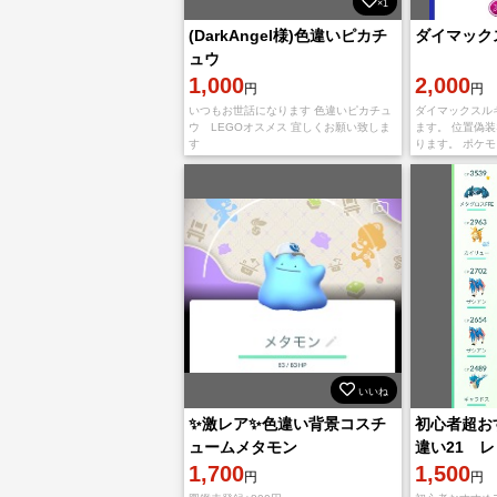
×1
(DarkAngel様)色違いピカチ
ダイマック
ュウ
1,000
2,000
円
円
いつもお世話になります 色違いピカチュ
ダイマックスル
ウ LEGOオスメス 宜しくお願い致しま
ます。 位置偽
す
ります。 ポケモ
ケモンレベル50
→ ＋1000円 
いいね
✨激レア✨色違い背景コスチ
初心者超お
ュームメタモン
違い21 
1,700
カ可能
1,500
円
円