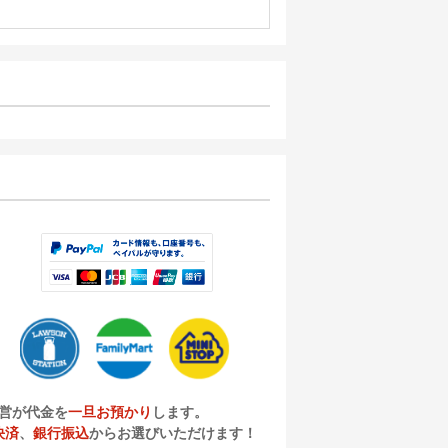
営が代金を
一旦お預かり
します。
決済
、
銀行振込
からお選びいただけます！