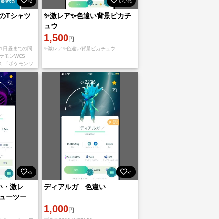
×2
いいね
のTシャツ
✨激レア✨色違い背景ピカチ
ュウ
1,500
円
31日昼までの間
✨激レア✨色違い背景ピカチュウ
ケモンWCS
プス 「ポケモンワ
プス」会場限定
リアして
×5
×1
狙い・激レ
ディアルガ 色違い
ューツー
1,000
円