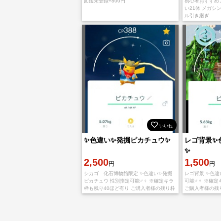
図鑑未登録+800円
初心者おすすめア
い21体 メガシ
ル引き継ぎ
いいね
✨色違い✨発掘ピカチュウ✨
レゴ背景✨
✨
2,500
1,500
円
円
シカゴ 化石博物館限定 ✨色違い✨発掘
レゴ背景 ✨色違
ピカチュウ 性別指定可能♂♀ ※確定キラ
可能♂♀ ※確定
枠も残り40ほど有り ご購入者様の残り枠
ご購入者様の残
の状況によりキラに ならない可能性もあ
ならない可能性
るので保証は出来ません。
せん。 キラ確