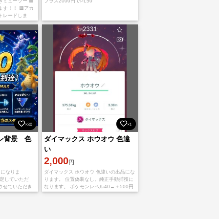
ミューツー 🟥
プラス2000円でPL50
す！！ 🟥アカ
トレードしま
い 色違い未ゲット
×30
×1
ョン背景 色
ダイマックス ホウオウ 色違
い
2,000
円
ドになりま
ダイマックス ホウオウ 色違いの出品にな
指定していただ
ります。 位置偽装なし。純正手動捕獲に
させていただき
なります。 ポケモンレベル40→＋500円
500円〜になり
ポケモンレベル50→＋2000円 図鑑未登
ちしております。
録→ ＋1000円