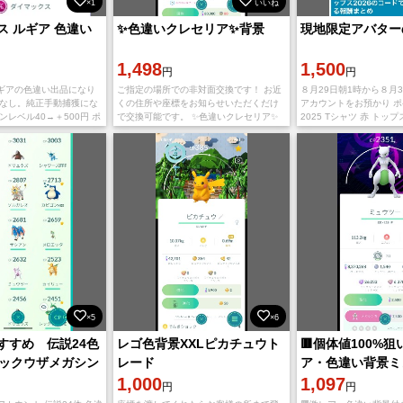
×1
いいね
ス ルギア 色違い
✨色違いクレセリア✨背景
現地限定アバター
1,498
1,500
円
円
ギアの色違い出品になり
ご指定の場所での非対面交換です！ お近
８月29日朝1時から８月
装なし。純正手動捕獲にな
くの住所や座標をお知らせいただくだけ
アカウントをお預かり ポ
ンレベル40→＋500円 ポ
で交換可能です。 ✨色違いクレセリア✨
2025 Tシャツ 赤 トッ
→＋2000円 図鑑未登録
背景 【価格・条件】 ・図鑑登録済み限定
ールドチャンピオンシッ
キラチ
※図鑑未登録の方は対応不可とな
を取ります タスクをク
×5
×6
すすめ 伝説24色
レゴ色背景XXLピカチュウト
🟥個体値100%
レックウザメガシン
レード
ア・色違い背景ミ
1,000
1,097
円
円