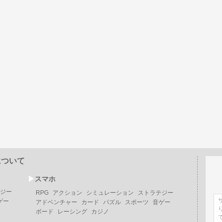
について
▶︎
スマホ
ジー
RPG
アクション
シミュレーション
ストラテジー
ゲー
アドベンチャー
カード
パズル
スポーツ
音ゲー
ボード
レーシング
カジノ