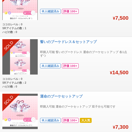
本人確認済み
評価 100+
7,500
¥
ココロレベル：0
SRアイテムの数：1
ハピの数：0
誓いのブーケドレス＆セットアップ
SOLD
即購入可能 誓いのブーケドレス 運命のブーケセットアップ 各1点
ずつ
本人確認済み
評価 100+
14,500
¥
ココロレベル：0
SRアイテムの数：2
ハピの数：0
運命のブーケセットアップ
SOLD
即購入可能 運命のブーケセットアップ 双子分も可能です
本人確認済み
評価 100+
大人気
7,300
¥