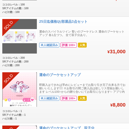
ココロレベル：100
SRアイテムの数：100
ハピの数：100
25日迄価格❕お部屋品3点セット
SOLD
運命のスパイラルツイン 誓いのブーケドレス 運命のブーケセット
アップ 各1点づつ。 全て双子分あり。
本人確認済み
評価 100+
人気
31,000
¥
ココロレベル：200
SRアイテムの数：200
ハピの数：200
運命のブーケセットアップ
SOLD
即購入はできれば早めにレビューまでお取り引き完了出来る方でお
願いいたします🙂‍↕️ ※お取引の間ご購入品は欲しリス登録お願いし
ます レベル100↑からの贈り合いにてお取引になります✨ アプリ内
在庫状況によっては予告なく取り下げる場合もあります アプリ内無
本人確認済み
評価 100+
人気
言でお願いいたします🙂‍↕️ お部屋品
8,800
¥
ココロレベル：1
SRアイテムの数：1
ハピの数：1
運命のブーケセットアップ 双子分