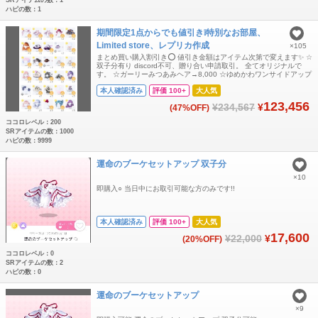
ハピの数：1
期間限定1点からでも値引き❕特別なお部屋、
Limited store、レプリカ作成
×105
まとめ買い購入割引き⭕️ 値引き金額はアイテム次第で変えます✨️ ☆
双子分有り discord不可、贈り合い申請取引。 全てオリジナルで
す。 ☆ガーリーみつあみヘア→8,000 ☆ゆめかわワンサイドアップ
→8,000 ↓お値段変動あります 花香る春色ツイン 68,000 フラワー
本人確認済み
評価 100+
大人気
レースワンピ 20000 フラワーレースセット 23,000❌ 高潔なお嬢様
のシニヨン 66000❌ タクティカルメイドア
123,456
¥234,567
¥
(47%OFF)
ココロレベル：200
SRアイテムの数：1000
ハピの数：9999
運命のブーケセットアップ 双子分
×10
即購入○ 当日中にお取引可能な方のみです!!
本人確認済み
評価 100+
大人気
17,600
¥22,000
¥
(20%OFF)
ココロレベル：0
SRアイテムの数：2
ハピの数：0
運命のブーケセットアップ
×9