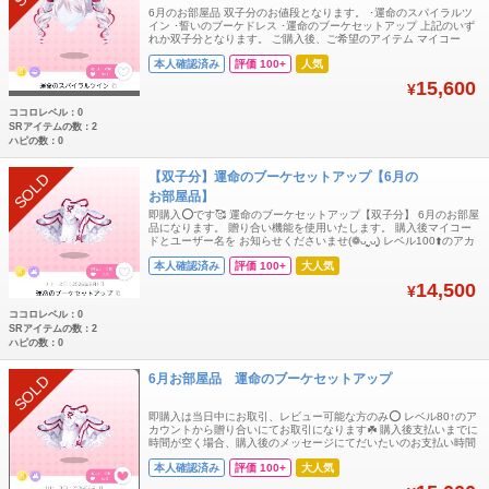
6月のお部屋品 双子分のお値段となります。 ･運命のスパイラルツ
イン ･誓いのブーケドレス ･運命のブーケセットアップ 上記のいず
れか双子分となります。 ご購入後、ご希望のアイテム マイコー
ド、ユーザー名をお伝え下さい(⋆ᴗ͈ ᴗ͈)”
本人確認済み
評価 100+
人気
15,600
¥
ココロレベル：0
SRアイテムの数：2
ハピの数：0
【双子分】運命のブーケセットアップ【6月の
SOLD
お部屋品】
即購入️️️⭕️です🥰 運命のブーケセットアップ【双子分】 6月のお部屋
品になります。 贈り合い機能を使用いたします。 購入後マイコー
ドとユーザー名を お知らせくださいませ(❁ᴗ͈ˬᴗ͈) レベル100⬆️のアカ
ウントからお渡しします。
本人確認済み
評価 100+
大人気
14,500
¥
ココロレベル：0
SRアイテムの数：2
ハピの数：0
6月お部屋品 運命のブーケセットアップ
SOLD
即購入は当日中にお取引、レビュー可能な方のみ⭕️ レベル80↑のア
カウントから贈り合いにてお取引になります☘️ 購入後支払いまでに
時間が空く場合、購入後のメッセージにてだいたいのお支払い時間
コメントいただけますと大変助かります🙏 お部屋品
本人確認済み
評価 100+
大人気