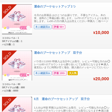
運命のブーケセットアップ 1つ
SOLD
今月のお部屋品 おひとつのお譲りです。 不要なアイテム、木の
実、送料のご準備お願い致します。 Lv70↑のアカウントよりお送り
致します。 Lv30↓の方の購入はお控えください 即購入 〇他ページ
とのまとめ買い 〇何かございましたらお気軽にお声掛けください。
本人確認済み
評価 50+
10,000
¥
ココロレベル：1
SRアイテムの数：1
ハピの数：1
運命のブーケセットアップ 双子分
SOLD
バラ売り11000 即購入は当日中にお取引、レビュー可能な方のみ⭕️
レベル80↑のアカウントから贈り合いにてお取引になります☘️ 購入
後支払いまでに時間が空く場合、購入後のメッセージにてだいたい
のお支払い時間コメントいただけますと大変助かります🙏 お部屋品
本人確認済み
評価 100+
大人気
20,000
¥
ココロレベル：80
SRアイテムの数：800
ハピの数：8000
6月 運命のブーケセットアップ 双子分
SOLD
1人分は半額 即購入は当日中にお取引、レビュー可能な方のみ⭕️ レ
ベル80↑のアカウントから贈り合いにてお取引になります☘️ 購入後