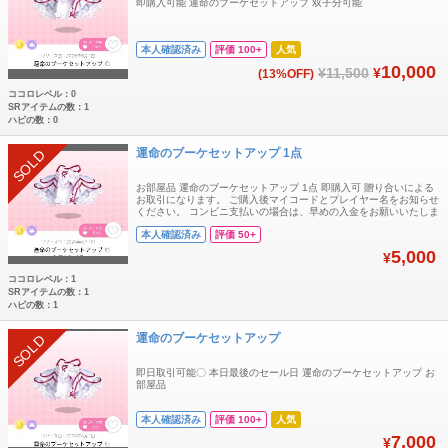
即購入可能 運命のブーケセットアップ 双子分可能
本人確認済み
評価 100+
人気
10,000
¥11,500
¥
(13%OFF)
ココロレベル：0
SRアイテムの数：1
ハピの数：0
運命のブーケセットアップ 1点
SOLD
お部屋品 運命のブーケセットアップ 1点 即購入可 贈り合いによる
お取引になります。 ご購入後マイコードとプレイヤー名をお知らせ
ください。 コンビニ支払いの場合は、早めの入金をお願いいたしま
す。 ゲーム内では終始無言でお願いいたします。
本人確認済み
評価 50+
5,000
¥
ココロレベル：1
SRアイテムの数：1
ハピの数：1
運命のブーケセットアップ
SOLD
即日取引可能〇 本日最後のセール日 運命のブーケセットアップ お
部屋品
本人確認済み
評価 100+
人気
7,000
¥