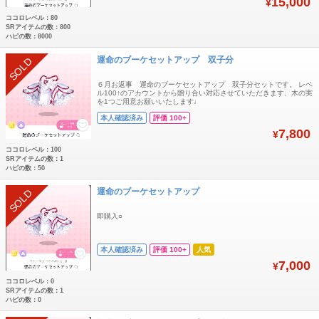
15,000
¥
ココロレベル：80
SRアイテムの数：800
ハピの数：8000
運命のブーケセットアップ 双子分
SOLD
６月お返事 運命のブーケセットアップ 双子分セットです。 レベ
ル100↑のアカウントから贈り合い対応させていただきます、木の実
を1つご用意お願いいたします♩
本人確認済み
評価 100+
7,800
¥
ココロレベル：100
SRアイテムの数：1
ハピの数：50
運命のブーケセットアップ
SOLD
即購入○
本人確認済み
評価 100+
人気
7,000
¥
ココロレベル：0
SRアイテムの数：1
ハピの数：0