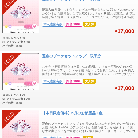
SOLD
即購入は当日中にお取引、レビュー可能な方のみ⭕️ レベル80↑のア
カウントから贈り合いにてお取引になります☘️ 購入後支払いまでに
時間が空く場合、購入後のメッセージにてだいたいのお支払い時間
コメントいただけますと大変助かります🙏 お部屋品
本人確認済み
評価 100+
大人気
17,000
¥
ココロレベル：80
SRアイテムの数：800
ハピの数：8000
運命のブーケセットアップ 双子分
SOLD
バラ売り半額 即購入は当日中にお取引、レビュー可能な方のみ⭕️
レベル80↑のアカウントから贈り合いにてお取引になります☘️ 購入
後支払いまでに時間が空く場合、購入後のメッセージにてだいたい
のお支払い時間コメントいただけますと大変助かります🙏 お部屋品
本人確認済み
評価 100+
大人気
17,000
¥
ココロレベル：80
SRアイテムの数：800
ハピの数：8000
【本日限定価格】6月のお部屋品 1点
SOLD
運命のブーケセットアップ 1点 垢BAN防止のため贈り合い申請での
お譲りのみ Lv100↑のアカウントから贈らせていただきます 不要
な木の実とハピをご用意ください 購入後はユーザーネームとマイコ
ードを提示ください 即購入可