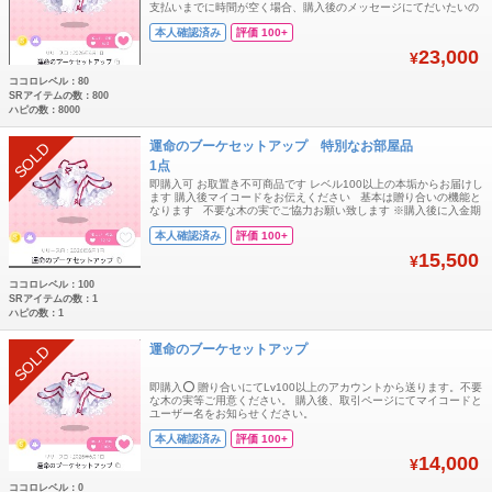
支払いまでに時間が空く場合、購入後のメッセージにてだいたいの
お支払い時間コメントいただけますと大変助かります🙏 お部屋品
本人確認済み
評価 100+
23,000
¥
ココロレベル：80
SRアイテムの数：800
ハピの数：8000
運命のブーケセットアップ 特別なお部屋品
SOLD
1点
即購入可 お取置き不可商品です レベル100以上の本垢からお届けし
ます 購入後マイコードをお伝えください 基本は贈り合いの機能と
なります 不要な木の実でご協力お願い致します ※購入後に入金期
限の３日が過ぎたらキャンセルになります&gt;&lt;
本人確認済み
評価 100+
15,500
¥
ココロレベル：100
SRアイテムの数：1
ハピの数：1
運命のブーケセットアップ
SOLD
即購入⭕️ 贈り合いにてLv100以上のアカウントから送ります。不要
な木の実等ご用意ください。 購入後、取引ページにてマイコードと
ユーザー名をお知らせください。
本人確認済み
評価 100+
14,000
¥
ココロレベル：0