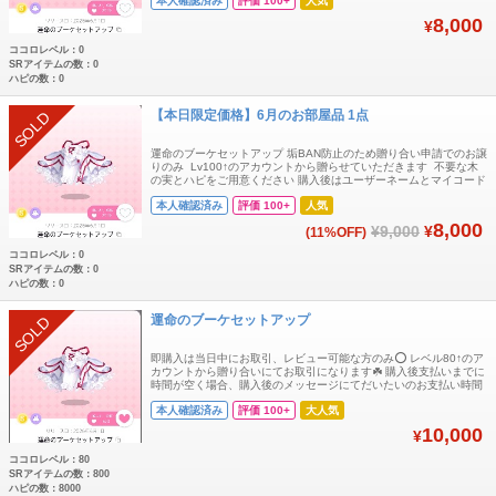
本人確認済み
評価 100+
人気
8,000
¥
ココロレベル：0
SRアイテムの数：0
ハピの数：0
【本日限定価格】6月のお部屋品 1点
SOLD
運命のブーケセットアップ 垢BAN防止のため贈り合い申請でのお譲
りのみ Lv100↑のアカウントから贈らせていただきます 不要な木
の実とハピをご用意ください 購入後はユーザーネームとマイコード
を提示ください 即購入可 双子分可能！
本人確認済み
評価 100+
人気
8,000
¥9,000
¥
(11%OFF)
ココロレベル：0
SRアイテムの数：0
ハピの数：0
運命のブーケセットアップ
SOLD
即購入は当日中にお取引、レビュー可能な方のみ⭕️ レベル80↑のア
カウントから贈り合いにてお取引になります☘️ 購入後支払いまでに
時間が空く場合、購入後のメッセージにてだいたいのお支払い時間
コメントいただけますと大変助かります🙏 お部屋品
本人確認済み
評価 100+
大人気
10,000
¥
ココロレベル：80
SRアイテムの数：800
ハピの数：8000