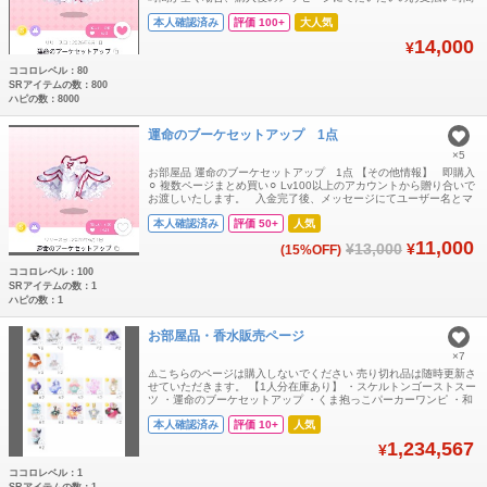
コメントいただけますと大変助かります🙏 お部屋品
本人確認済み
評価 100+
大人気
14,000
¥
ココロレベル：80
SRアイテムの数：800
ハピの数：8000
運命のブーケセットアップ 1点
×5
お部屋品 運命のブーケセットアップ 1点 【その他情報】 即購入
⚪︎ 複数ページまとめ買い⚪︎ Lv100以上のアカウントから贈り合いで
お渡しいたします。 入金完了後、メッセージにてユーザー名とマ
イコードをご連絡ください🐈🐈🐈 【注意点】 ⚠️平日の日中は仕事
本人確認済み
評価 50+
人気
の関係で対応が遅れます⚠️
11,000
¥13,000
¥
(15%OFF)
ココロレベル：100
SRアイテムの数：1
ハピの数：1
お部屋品・香水販売ページ
×7
⚠️こちらのページは購入しないでください 売り切れ品は随時更新さ
せていただきます。 【1人分在庫あり】 ・スケルトンゴーストスー
ツ ・運命のブーケセットアップ ・くま抱っこパーカーワンピ ・和
カジストリートの袴 ・ハルイロ×スカートコーデ ・魔女のバイオレ
本人確認済み
評価 10+
人気
ットコロン ・幽玄雪華の精霊コロン ・フラッフィードールコロン
・サモエドコロン ・フェアリーステラトワレ ・リボントリックコ
1,234,567
¥
ロン ・追憶のロ
ココロレベル：1
SRアイテムの数：1