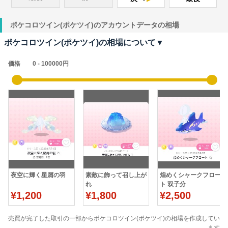
ポケコロツイン(ポケツイ)のアカウントデータの相場
ポケコロツイン(ポケツイ)の相場について▼
価格
夜空に輝く星屑の羽
素敵に飾って召し上が
煌めくシャークフロー
れ
ト 双子分
¥1,200
¥1,800
¥2,500
売買が完了した取引の一部からポケコロツイン(ポケツイ)の相場を作成してい
ます