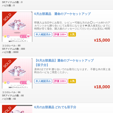
SRアイテムの数：0
ハピの数：0
6月お部屋品 運命のブーケセットアップ
SOLD
即購入は当日中にお取引、レビュー可能な方のみ⭕️ レベル80↑のア
カウントから贈り合いにてお取引になります☘️ 購入後支払いまでに
時間が空く場合、購入後のメッセージにてだいたいのお支払い時間
コメントいただけますと大変助かります🙏
本人確認済み
評価 100+
人気
15,000
¥
ココロレベル：80
SRアイテムの数：800
ハピの数：8000
【6月お部屋品】運命のブーケセットアップ
SOLD
【双子分】
原本2点です🌸 贈り合いでのお取引になります。 不要な木の実と送
料分のハピをご用意ください。
本人確認済み
評価 100+
人気
18,000
¥
ココロレベル：66
SRアイテムの数：66
ハピの数：66
6月のお部屋品 どれでも双子分
SOLD