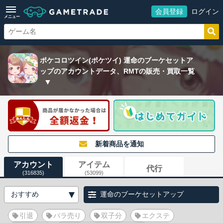
会員登録
ログイン
メニュー
ポケコロツイン(ポケツイ) 運命のブーケセットア
ップのアカウントデータ、RMTの販売・買取一覧
新着商品を通知
アカウント
アイテム
代行
(316835)
(53099)
運命のブーケセットアップ
引退
バラ売り
双子分
エクステ