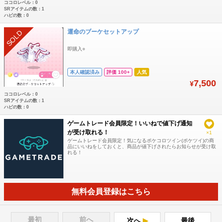
ココロレベル：0
SRアイテムの数：1
ハピの数：0
運命のブーケセットアップ
SOLD
即購入○
本人確認済み
評価 100+
人気
7,500
¥
ココロレベル：0
SRアイテムの数：1
ハピの数：0
ゲームトレード会員限定！いいねで値下げ通知
が受け取れる！
×1
ゲームトレード会員限定！気になるポケコロツイン(ポケツイ)の商
品にいいねをしておくと、商品が値下げされたらお知らせが受け取
れる！
無料会員登録はこちら
最初
前へ
次へ
最後