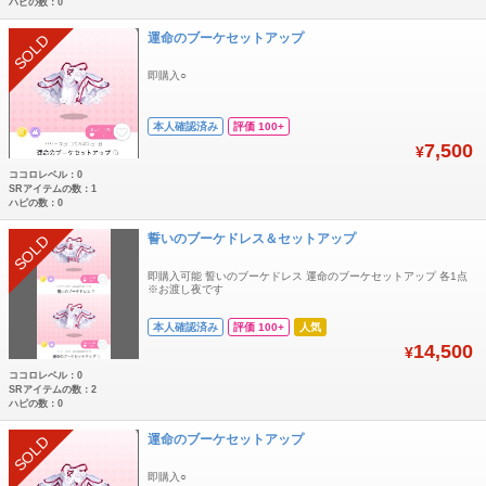
ハピの数：0
運命のブーケセットアップ
SOLD
即購入○
本人確認済み
評価 100+
7,500
¥
ココロレベル：0
SRアイテムの数：1
ハピの数：0
誓いのブーケドレス＆セットアップ
SOLD
即購入可能 誓いのブーケドレス 運命のブーケセットアップ 各1点
※お渡し夜です
本人確認済み
評価 100+
人気
14,500
¥
ココロレベル：0
SRアイテムの数：2
ハピの数：0
運命のブーケセットアップ
SOLD
即購入○