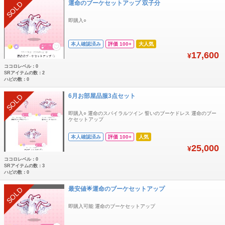
運命のブーケセットアップ 双子分
SOLD
即購入○
本人確認済み
評価 100+
大人気
17,600
¥
ココロレベル：0
SRアイテムの数：2
ハピの数：0
6月お部屋品服3点セット
SOLD
即購入○ 運命のスパイラルツイン 誓いのブーケドレス 運命のブー
ケセットアップ
本人確認済み
評価 100+
人気
25,000
¥
ココロレベル：0
SRアイテムの数：3
ハピの数：0
最安値🌟運命のブーケセットアップ
SOLD
即購入可能 運命のブーケセットアップ