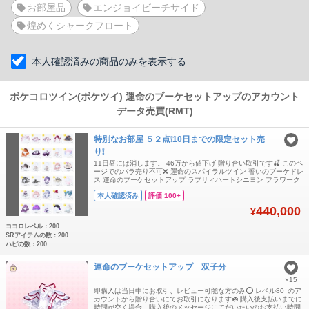
お部屋品
エンジョイビーチサイド
煌めくシャークフロート
本人確認済みの商品のみを表示する
ポケコロツイン(ポケツイ) 運命のブーケセットアップのアカウント
データ売買(RMT)
特別なお部屋 ５２点❕10日までの限定セット売
り❕
11日昼には消します。 46万から値下げ 贈り合い取引です🍒 このペ
ージでのバラ売り不可❌ 運命のスパイラルツイン 誓いのブーケドレ
ス 運命のブーケセットアップ ラブリィハートシニヨン フラワーク
ワイアワンピ 花散るオレンジロング 悪夢を彷徨うナイトウェア 悪
本人確認済み
評価 100+
夢を彷徨うネグリジェ くま抱っこパーカーワンピ くまリボン輪っ
かツイン ミントグラデツイン ハルイロ×スカートコーデ ハルイロ×
440,000
¥
パンツコーデ
ココロレベル：200
SRアイテムの数：200
ハピの数：200
運命のブーケセットアップ 双子分
×15
即購入は当日中にお取引、レビュー可能な方のみ⭕️ レベル80↑のア
カウントから贈り合いにてお取引になります☘️ 購入後支払いまでに
時間が空く場合、購入後のメッセージにてだいたいのお支払い時間