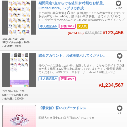
期間限定1点からでも値引き❕特別なお部屋、
Limited store、レプリカ作成
×105
まとめ買い購入割引き⭕️ 値引き金額はアイテム次第で変えます✨️ ☆
双子分有り discord不可、贈り合い申請取引。 全てオリジナルで
す。 ☆ガーリーみつあみヘア→8,000 ☆ゆめかわワンサイドアップ
→8,000 ↓お値段変動あります 花香る春色ツイン 68,000 シルキー
本人確認済み
評価 100+
大人気
レースアレンジ 35000 フラワーレースワンピ 20000 フラワーレー
スセット 23,000❌ 高潔なお嬢様のシニヨン
123,456
¥234,567
¥
(47%OFF)
ココロレベル：200
SRアイテムの数：1000
ハピの数：9999
課金アカウント、お値段提示してください。
×4
他のゲームに課金したい為、お譲りします。 こちらのサイトでの課
金が多く総額は120万位上に課金しておりました！ ご希望額提示し
てください。 -iOS ファーストオーナー -level 120以上 -ハピ
100,000以上 -キラ 50,000以上 -ファッションアイテム 2,300以
本人確認済み
評価 100+
上 -ココリウムアイテム 800以上 -リミスト招待済 -誕生日変更可
能 -警告なし ほぼ女の子アイテムです。
1,234,567
¥
ココロレベル：120
SRアイテムの数：300
ハピの数：130000
《最安値》誓いのブーケドレス
×9
即購入○ 当日中にお取引可能な方のみです!!