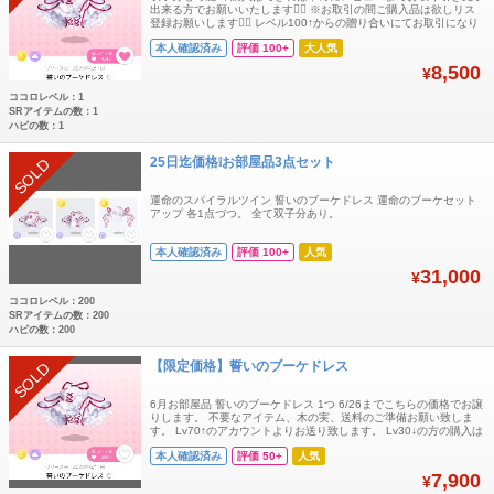
出来る方でお願いいたします🙂‍↕️ ※お取引の間ご購入品は欲しリス
登録お願いします🙂‍↕️ レベル100↑からの贈り合いにてお取引になり
ます✨ アプリ内在庫状況によっては予告なく取り下げる場合もあり
本人確認済み
評価 100+
大人気
ます アプリ内無言でお願いいたします🙂‍↕️ お部屋品
8,500
¥
ココロレベル：1
SRアイテムの数：1
ハピの数：1
25日迄価格❕お部屋品3点セット
SOLD
運命のスパイラルツイン 誓いのブーケドレス 運命のブーケセット
アップ 各1点づつ。 全て双子分あり。
本人確認済み
評価 100+
人気
31,000
¥
ココロレベル：200
SRアイテムの数：200
ハピの数：200
【限定価格】誓いのブーケドレス
SOLD
6月お部屋品 誓いのブーケドレス 1つ 6/26までこちらの価格でお譲
りします。 不要なアイテム、木の実、送料のご準備お願い致しま
す。 Lv70↑のアカウントよりお送り致します。 Lv30↓の方の購入は
お控えください 即購入 〇他ページとのまとめ買い 〇何かございま
本人確認済み
評価 50+
人気
したらお気軽にお声掛けください。
7,900
¥