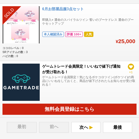
6月お部屋品服3点セット
SOLD
即購入○ 運命のスパイラルツイン 誓いのブーケドレス 運命のブー
ケセットアップ
本人確認済み
評価 100+
人気
25,000
¥
ココロレベル：0
SRアイテムの数：3
ハピの数：0
ゲームトレード会員限定！いいねで値下げ通知
が受け取れる！
×1
ゲームトレード会員限定！気になるポケコロツイン(ポケツイ)の商
品にいいねをしておくと、商品が値下げされたらお知らせが受け取
れる！
無料会員登録はこちら
最初
前へ
次へ
最後