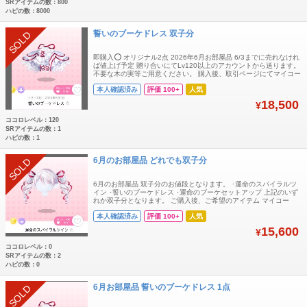
SRアイテムの数：800
ハピの数：8000
誓いのブーケドレス 双子分
SOLD
即購入⭕️ オリジナル2点 2026年6月お部屋品 6/3までに売れなけれ
ば値上げ予定 贈り合いにてLv120以上のアカウントから送ります。
不要な木の実等ご用意ください。 購入後、取引ページにてマイコー
ドとユーザー名をお知らせください。
本人確認済み
評価 100+
人気
18,500
¥
ココロレベル：120
SRアイテムの数：1
ハピの数：1
6月のお部屋品 どれでも双子分
SOLD
6月のお部屋品 双子分のお値段となります。 ･運命のスパイラルツ
イン ･誓いのブーケドレス ･運命のブーケセットアップ 上記のいず
れか双子分となります。 ご購入後、ご希望のアイテム マイコー
ド、ユーザー名をお伝え下さい(⋆ᴗ͈ ᴗ͈)”
本人確認済み
評価 100+
人気
15,600
¥
ココロレベル：0
SRアイテムの数：2
ハピの数：0
6月お部屋品 誓いのブーケドレス 1点
SOLD