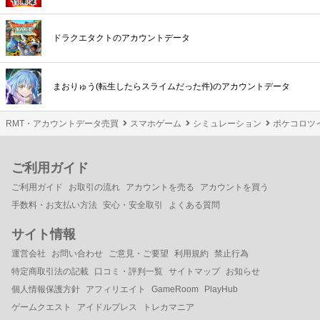
ドラクエタクトのアカウントデータ
まおりゅう(転生したらスライムだった件)のアカウントデータ
RMT・アカウントデータ売買
スマホゲーム
シミュレーション
ポケコロツイ
ご利用ガイド
ご利用ガイド
お取引の流れ
アカウントを売る
アカウントを買う
手数料・お支払い方法
安心・安全取引
よくある質問
サイト情報
運営会社
お問い合わせ
ご意見・ご要望
利用規約
禁止行為
特定商取引法の記載
口コミ・評判一覧
サイトマップ
お知らせ
個人情報保護方針
アフィリエイト
GameRoom
PlayHub
ゲームクエスト
アイドルプレス
トレカマニア