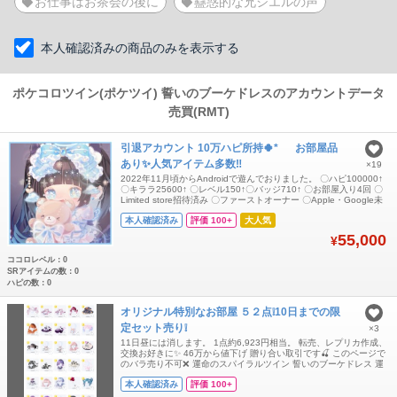
お仕事はお茶会の後に
蠱惑的な兄シエルの声
本人確認済みの商品のみを表示する
ポケコロツイン(ポケツイ) 誓いのブーケドレスのアカウントデータ
売買(RMT)
引退アカウント 10万ハピ所持🍀* ゚ お部屋品
あり✨人気アイテム多数‼️
×19
2022年11月頃からAndroidで遊んでおりました。 〇ハピ100000↑
〇キララ25600↑ 〇レベル150↑〇バッジ710↑ 〇お部屋入り4回 〇
Limited store招待済み 〇ファーストオーナー 〇Apple・Google未
連携 iOSだとハピとキララは引き継がれませんのでご注意下さい。
本人確認済み
評価 100+
大人気
即購入⭕ ダブリス販売と取り置きは不可❌ お値下げは所持アイテ
ム変動時のみ行います。
55,000
¥
ココロレベル：0
SRアイテムの数：0
ハピの数：0
オリジナル特別なお部屋 ５２点❕10日までの限
定セット売り❕
×3
11日昼には消します。 1点約6,923円相当。 転売、レプリカ作成、
交換お好きに✨️ 46万から値下げ 贈り合い取引です🍒 このページで
のバラ売り不可❌ 運命のスパイラルツイン 誓いのブーケドレス 運
命のブーケセットアップ ラブリィハートシニヨン フラワークワイ
本人確認済み
評価 100+
アワンピ 花散るオレンジロング 悪夢を彷徨うナイトウェア 悪夢を
彷徨うネグリジェ くま抱っこパーカーワンピ くまリボン輪っかツ