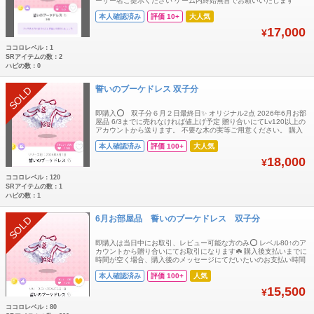
ーザー名ご提示ください ゲーム内終始無言でお願いいたします
本人確認済み
評価 10+
大人気
17,000
¥
ココロレベル：1
SRアイテムの数：2
ハピの数：0
誓いのブーケドレス 双子分
SOLD
即購入⭕️ 双子分６月２日最終日✨ オリジナル2点 2026年6月お部
屋品 6/3までに売れなければ値上げ予定 贈り合いにてLv120以上の
アカウントから送ります。 不要な木の実等ご用意ください。 購入
後、取引ページにてマイコードとユーザー名をお知らせください。
本人確認済み
評価 100+
大人気
18,000
¥
ココロレベル：120
SRアイテムの数：1
ハピの数：1
6月お部屋品 誓いのブーケドレス 双子分
SOLD
即購入は当日中にお取引、レビュー可能な方のみ⭕️ レベル80↑のア
カウントから贈り合いにてお取引になります☘️ 購入後支払いまでに
時間が空く場合、購入後のメッセージにてだいたいのお支払い時間
コメントいただけますと大変助かります🙏
本人確認済み
評価 100+
人気
15,500
¥
ココロレベル：80