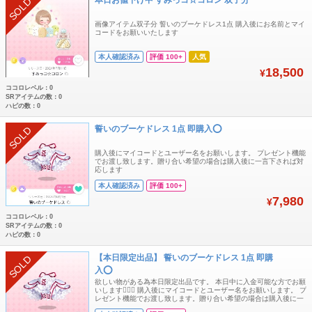
SOLD
画像アイテム双子分 誓いのブーケドレス1点 購入後にお名前とマイ
コードをお願いいたします
本人確認済み
評価 100+
人気
18,500
¥
ココロレベル：0
SRアイテムの数：0
ハピの数：0
誓いのブーケドレス 1点 即購入️⭕️
SOLD
購入後にマイコードとユーザー名をお願いします。 プレゼント機能
でお渡し致します。贈り合い希望の場合は購入後に一言下されば対
応します
本人確認済み
評価 100+
7,980
¥
ココロレベル：0
SRアイテムの数：0
ハピの数：0
【本日限定出品】 誓いのブーケドレス 1点 即購
SOLD
入️⭕️
欲しい物がある為本日限定出品です。 本日中に入金可能な方でお願
いします🙇🏻‍♀️‪‪ 購入後にマイコードとユーザー名をお願いします。 プ
レゼント機能でお渡し致します。贈り合い希望の場合は購入後に一
言下されば対応します。