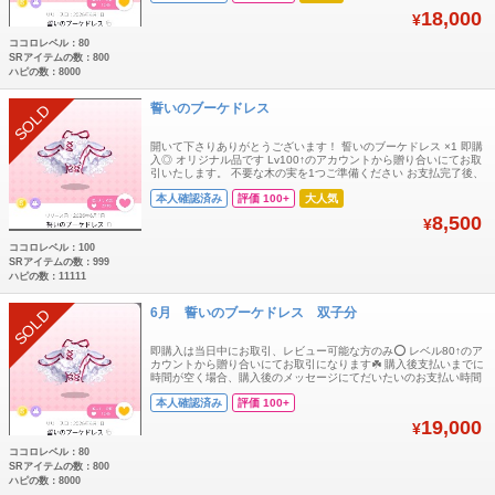
18,000
¥
ココロレベル：80
SRアイテムの数：800
ハピの数：8000
誓いのブーケドレス
SOLD
開いて下さりありがとうございます！ 誓いのブーケドレス ×1 即購
入◎ オリジナル品です Lv100↑のアカウントから贈り合いにてお取
引いたします。 不要な木の実を1つご準備ください お支払完了後、
メッセージにてマイコードとユーザー名をお送りください ここでは
本人確認済み
評価 100+
大人気
1点の値段となっております
8,500
¥
ココロレベル：100
SRアイテムの数：999
ハピの数：11111
6月 誓いのブーケドレス 双子分
SOLD
即購入は当日中にお取引、レビュー可能な方のみ⭕️ レベル80↑のア
カウントから贈り合いにてお取引になります☘️ 購入後支払いまでに
時間が空く場合、購入後のメッセージにてだいたいのお支払い時間
コメントいただけますと大変助かります🙏 お部屋品
本人確認済み
評価 100+
19,000
¥
ココロレベル：80
SRアイテムの数：800
ハピの数：8000