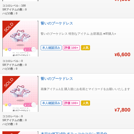
ココロレベル：100
SRアイテムの数：0
ハピの数：0
誓いのブーケドレス
SOLD
誓いのブーケドレス 特別なアイテム お部屋品 ♣️即購入○
本人確認済み
評価 100+
人気
6,600
¥
ココロレベル：0
SRアイテムの数：0
ハピの数：0
誓いのブーケドレス
SOLD
画像アイテム1点 購入後にお名前とマイコードをお願いいたします
本人確認済み
評価 100+
人気
7,800
¥
ココロレベル：0
SRアイテムの数：0
ハピの数：0
本日お値下げ中 すみっコ☆コロン 双子分