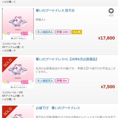
ハピの数：1
誓いのブーケドレス 双子分
×17
即購入○
本人確認済み
評価 100+
大人気
17,600
¥
ココロレベル：0
SRアイテムの数：2
ハピの数：0
誓いのブーケドレス×1【26年6月お部屋品】
SOLD
先月のお部屋品(女の子の服)です。 即購入⭕️ ※値下げの予定はござ
いません。
本人確認済み
評価 50+
7,500
¥
ココロレベル：108
SRアイテムの数：0
ハピの数：0
お値下げ 誓いのブーケドレス
SOLD
双子分も可能 即購入はできれば早めにレビューまでお取り引き完了