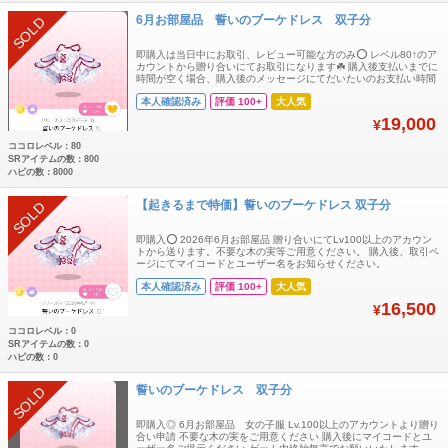
6月お部屋品 誓いのブーケドレス 双子分
SOLD
即購入は当日中にお取引、レビュー可能な方のみ⭕️ レベル80↑のア
カウントから贈り合いにてお取引になります☘️ 購入後支払いまでに
時間が空く場合、購入後のメッセージにてだいたいのお支払い時間
コメントいただけますと大変助かります🙏
本人確認済み
評価 100+
大人気
19,000
¥
ココロレベル：80
SRアイテムの数：800
ハピの数：8000
【起きるまで特価】誓いのブーケドレス 双子分
SOLD
即購入⭕️ 2026年6月お部屋品 贈り合いにてLv100以上のアカウン
トから送ります。不要な木の実等ご用意ください。 購入後、取引ペ
ージにてマイコードとユーザー名をお知らせください。
本人確認済み
評価 100+
大人気
16,500
¥
ココロレベル：0
SRアイテムの数：0
ハピの数：0
誓いのブーケドレス 双子分
SOLD
即購入◎ 6月お部屋品 女の子服 Lv.100以上のアカウントより贈り
合い申請 不要な木の実をご用意ください 購入後にマイコードとユ