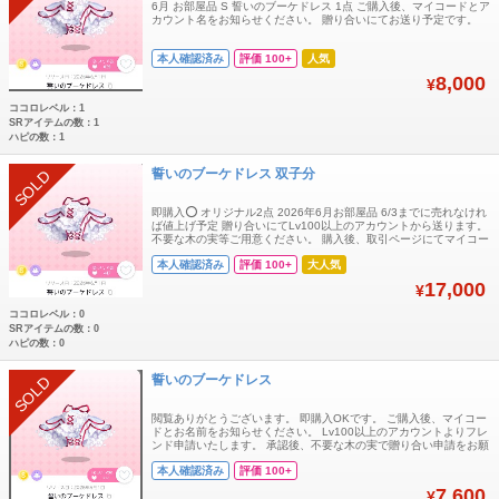
6月 お部屋品 S 誓いのブーケドレス 1点 ご購入後、マイコードとア
カウント名をお知らせください。 贈り合いにてお送り予定です。
本人確認済み
評価 100+
人気
8,000
¥
ココロレベル：1
SRアイテムの数：1
ハピの数：1
誓いのブーケドレス 双子分
SOLD
即購入⭕️ オリジナル2点 2026年6月お部屋品 6/3までに売れなけれ
ば値上げ予定 贈り合いにてLv100以上のアカウントから送ります。
不要な木の実等ご用意ください。 購入後、取引ページにてマイコー
ドとユーザー名をお知らせください。
本人確認済み
評価 100+
大人気
17,000
¥
ココロレベル：0
SRアイテムの数：0
ハピの数：0
誓いのブーケドレス
SOLD
閲覧ありがとうございます。 即購入OKです。 ご購入後、マイコー
ドとお名前をお知らせください。 Lv100以上のアカウントよりフレ
ンド申請いたします。 承認後、不要な木の実で贈り合い申請をお願
いいたします。 誓いのブーケドレス
本人確認済み
評価 100+
7,600
¥