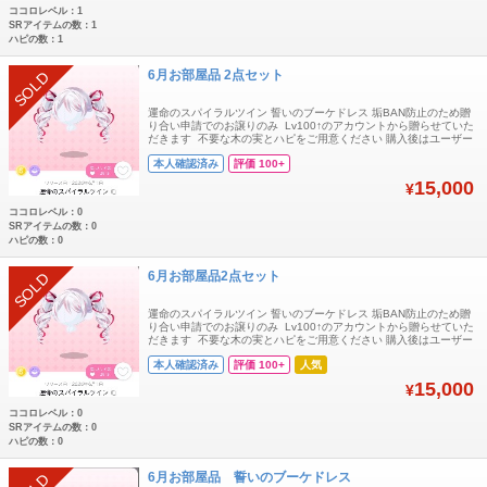
ココロレベル：1
SRアイテムの数：1
ハピの数：1
6月お部屋品 2点セット
SOLD
運命のスパイラルツイン 誓いのブーケドレス 垢BAN防止のため贈
り合い申請でのお譲りのみ Lv100↑のアカウントから贈らせていた
だきます 不要な木の実とハピをご用意ください 購入後はユーザー
ネームとマイコードを提示ください 即購入可
本人確認済み
評価 100+
15,000
¥
ココロレベル：0
SRアイテムの数：0
ハピの数：0
6月お部屋品2点セット
SOLD
運命のスパイラルツイン 誓いのブーケドレス 垢BAN防止のため贈
り合い申請でのお譲りのみ Lv100↑のアカウントから贈らせていた
だきます 不要な木の実とハピをご用意ください 購入後はユーザー
ネームとマイコードを提示ください 即購入可
本人確認済み
評価 100+
人気
15,000
¥
ココロレベル：0
SRアイテムの数：0
ハピの数：0
6月お部屋品 誓いのブーケドレス