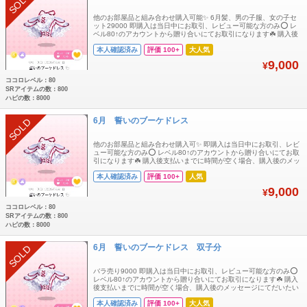
SOLD
他のお部屋品と組み合わせ購入可能✨ 6月髪、男の子服、女の子セ
ット29000 即購入は当日中にお取引、レビュー可能な方のみ⭕️ レ
ベル80↑のアカウントから贈り合いにてお取引になります☘️ 購入後
支払いまでに時間が空く場合、購入後のメッセージにてだいたいの
本人確認済み
評価 100+
大人気
お支払い時間コメントいただけますと大変助かります🙏 お部屋品
9,000
¥
ココロレベル：80
SRアイテムの数：800
ハピの数：8000
6月 誓いのブーケドレス
SOLD
他のお部屋品と組み合わせ購入可✨ 即購入は当日中にお取引、レビ
ュー可能な方のみ⭕️ レベル80↑のアカウントから贈り合いにてお取
引になります☘️ 購入後支払いまでに時間が空く場合、購入後のメッ
セージにてだいたいのお支払い時間コメントいただけますと大変助
本人確認済み
評価 100+
人気
かります🙏 お部屋品
9,000
¥
ココロレベル：80
SRアイテムの数：800
ハピの数：8000
6月 誓いのブーケドレス 双子分
SOLD
バラ売り9000 即購入は当日中にお取引、レビュー可能な方のみ⭕️
レベル80↑のアカウントから贈り合いにてお取引になります☘️ 購入
後支払いまでに時間が空く場合、購入後のメッセージにてだいたい
のお支払い時間コメントいただけますと大変助かります🙏 お部屋品
本人確認済み
評価 100+
大人気