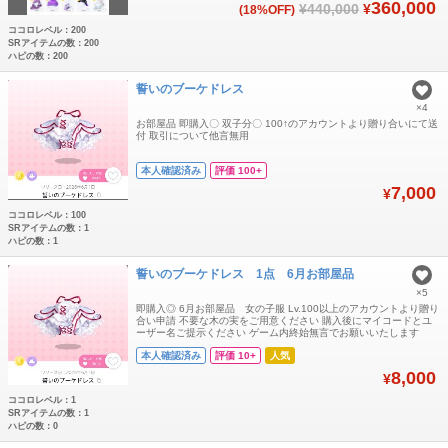
360,000
¥440,000
¥
(18%OFF)
イン ミント
ココロレベル：200
SRアイテムの数：200
ハピの数：200
誓いのブーケドレス
×4
お部屋品 即購入〇 双子分〇 100↑のアカウントより贈り合いにて送
付 取引について他言無用
本人確認済み
評価 100+
7,000
¥
ココロレベル：100
SRアイテムの数：1
ハピの数：1
誓いのブーケドレス 1点 6月お部屋品
×5
即購入◎ 6月お部屋品 女の子服 Lv.100以上のアカウントより贈り
合い申請 不要な木の実をご用意ください 購入後にマイコードとユ
ーザー名ご提示ください ゲーム内終始無言でお願いいたします
本人確認済み
評価 10+
人気
8,000
¥
ココロレベル：1
SRアイテムの数：1
ハピの数：0