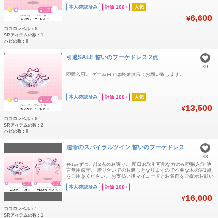
本人確認済み
評価 100+
人気
6,600
¥
ココロレベル：0
SRアイテムの数：1
ハピの数：0
引退SALE 誓いのブーケドレス 2点
×9
即購入可。 ゲーム内では終始無言でお願い致します。
本人確認済み
評価 100+
人気
13,500
¥
ココロレベル：0
SRアイテムの数：2
ハピの数：0
運命のスパイラルツイン 誓いのブーケドレス
×3
各1点ずつ、計2点のお譲り。 即日お取引可能な方のみ即購入◎ 他
言無用厳守。 贈り合いでのお渡しとなりますので不要な木の実1点
をご用意ください。 お支払い後マイコードとお名前をご提示お願い
致します。 円滑なお取引のためお取引アイテムは欲しいものリスト
本人確認済み
評価 100+
へご登録ください。
16,000
¥
ココロレベル：1
SRアイテムの数：1