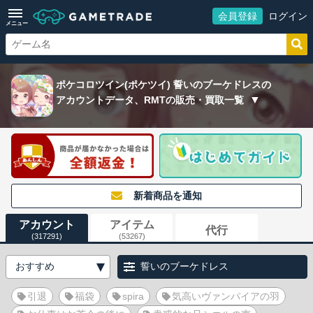
会員登録
ログイン
メニュー
ポケコロツイン(ポケツイ) 誓いのブーケドレスの
アカウントデータ、RMTの販売・買取一覧
新着商品を通知
アカウント
アイテム
代行
(317291)
(53267)
誓いのブーケドレス
引退
福袋
spira
気高いヴァンパイアの羽