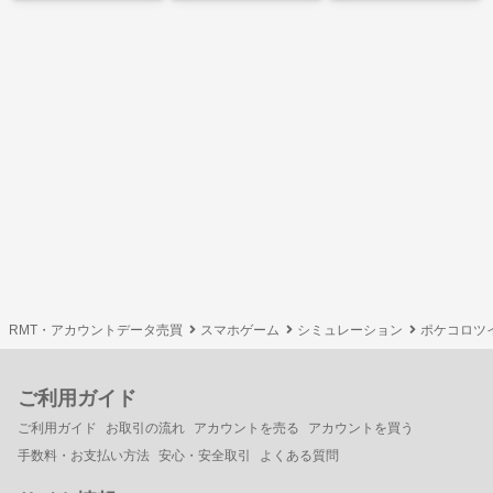
RMT・アカウントデータ売買
スマホゲーム
シミュレーション
ポケコロツ
ご利用ガイド
ご利用ガイド
お取引の流れ
アカウントを売る
アカウントを買う
手数料・お支払い方法
安心・安全取引
よくある質問