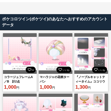
ポケコロツイン(ポケツイ)のあなたへおすすめのアカウント
データ
×4
いいね
いいね
コラージュフレームA
マハラジャの花柄ター
『ノーブルキャットテ
／B 計2点
バン
ィータイム』ココリウ
1,000
1,000
ムAセット
1,300
円
円
円