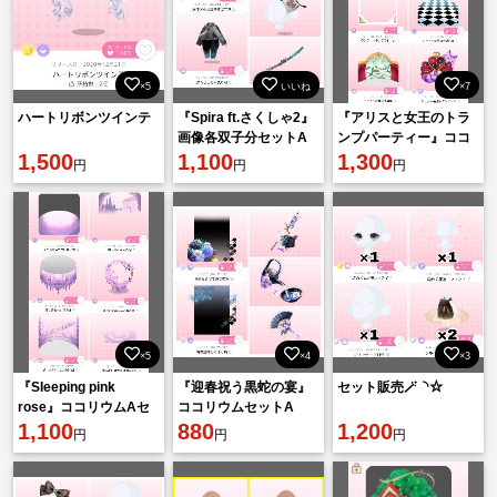
×5
いいね
×7
ハートリボンツインテ
『Spira ft.さくしゃ2』
『アリスと女王のトラ
画像各双子分セットA
ンプパーティー』ココ
1,500
1,100
リウムAセット
1,300
円
円
円
×5
×4
×3
『Sleeping pink
『迎春祝う黒蛇の宴』
セット販売🪄︎︎◝✩
rose』ココリウムAセ
ココリウムセットA
ット
1,100
880
1,200
円
円
円