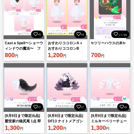
×5
×4
いいね
Cast a Spell〜ショーウ
おすわりココロンA＋
✨️ツリーハウスの木✨️
ィンドウの魔法〜 フ
おすわりココロンB
ァッション3点セット
800
1,200
700
円
円
円
×7
×7
×9
[8月9日まで限定出品]
[8月9日まで限定出品]
[8月9日まで限定出品]
厭世家の狼尻尾 1点 即
DF13 ナイトメアゴシ
ミルキーベリーチュー
購入⭕
1,300
ックパンツ 1点 即購入
1,200
ル 1点 即購入️⭕️
1,300
円
円
円
⭕