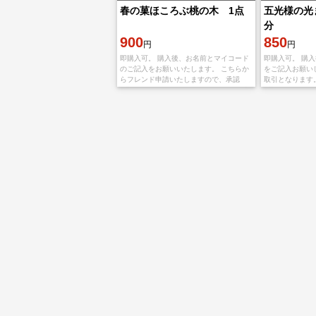
春の菓ほころぶ桃の木 1点
五光様の光
分
900
850
円
円
即購入可。 購入後、お名前とマイコード
即購入可。 購
のご記入をお願いいたします。 こちらか
をご記入お願い
らフレンド申請いたしますので、承認
取引となります。
後、ご購入者様より不要な木の実等で贈
カウントです。
り合い申請をお願いいたします。 こちら
はレベル10