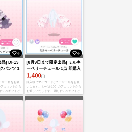
×6
×9
品] DF13
[8月9日まで限定出品] ミルキ
クパンツ 1
ーベリーチュール 1点 即購入️
⭕️
1,400
円
ーザー名をお願
購入後にマイコードとユーザー名をお願
↑のアカウントから
いします。 レベル100↑のアカウントから
合いorギフトど
お渡しいたします。 贈り合いorギフトど
応可能です。
ちらのお渡し方法でも対応可能です。