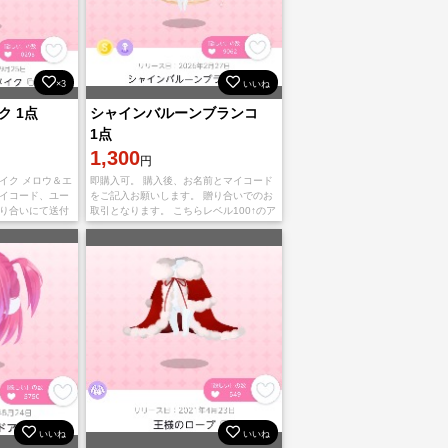
×3
いいね
 1点
シャインバルーンブランコ
1点
1,300
円
イク メロウ＆エ
即購入可。 購入後、お名前とマイコード
マイコード、ユー
をご記入お願いします。 贈り合いでのお
送り合いにて送付
取引となります。 こちらレベル100↑のア
カウントです。
いいね
いいね