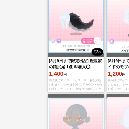
×5
[8月9日まで限定出品] 厭世家
[8月9日まで
の狼尻尾 1点 即購入⭕
イドのモブ
1,400
1点 即購入
1,200
円
円
購入後にマイコードとユーザー名をお願
購入後にマイコ
いします。 レベル100↑のアカウントから
いします。 レベ
お渡しいたします。 贈り合いorギフトど
お渡しいたします
ちらのお渡し方法でも対応可能です。
ちらのお渡し方