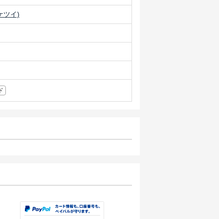
ケツイ)
ド