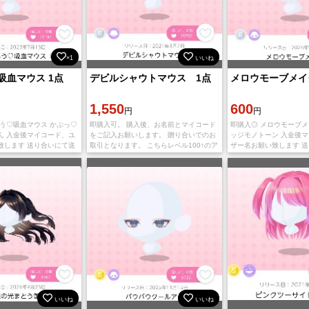
×1
いいね
吸血マウス 1点
デビルシャウトマウス 1点
メロウモーブメイク
1,550
600
円
円
ちう♡吸血マウス かぷっ♡
即購入可。 購入後、お名前とマイコード
即購入◎ メロウモーブメ
ん 入金後マイコード、ユ
をご記入お願いします。 贈り合いでのお
ッジモノトーン 入金後
致します 送り合いにて送
取引となります。 こちらレベル100↑のア
ザー名お願い致します 
カウントです。
致します
いいね
いいね