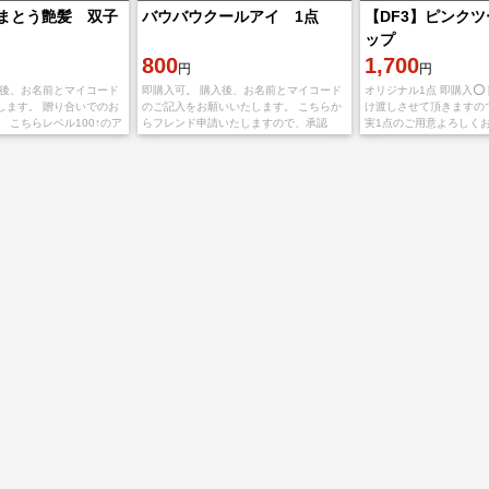
まとう艶髪 双子
バウバウクールアイ 1点
【DF3】ピンク
ップ
800
1,700
円
円
入後、お名前とマイコード
即購入可。 購入後、お名前とマイコード
オリジナル1点 即購入⭕️
します。 贈り合いでのお
のご記入をお願いいたします。 こちらか
け渡しさせて頂きますの
 こちらレベル100↑のア
らフレンド申請いたしますので、承認
実1点のご用意よろしく
後、ご購入者様より不要な木の実等で贈
購入後、アカウント名と
り合い申請をお願いいたします。 こちら
知らせください
はレベル10