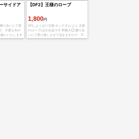
ツーサイドア
【DF2】王様のローブ
1,800
円
 贈り合いにて受
DF2_よくばり王国-キングダム-より 王様
で、不要な木の
のローブ1点の出品です 即購入⭕️ 贈り合
お願いいたします
いにて受け渡しさせて頂きますので、不
マイコードをお
要な木の実1点のご用意よろしくお願いい
たします 購入後、アカ