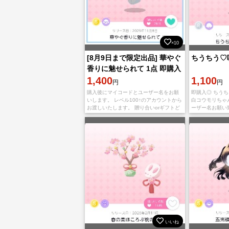
×10
[8月9日まで限定出品] 華やぐ
ちうちう♡
香りに魅せられて 1点 即購入️
⭕️
1,400
1,100
円
円
購入後にマイコードとユーザー名をお願
即購入◎ ちう
いします。 レベル100↑のアカウントから
白コウモリちゃ
お渡しいたします。 贈り合いorギフトど
ーザー名お願い
ちらのお渡し方法でも対応可能です。
付致します
いいね