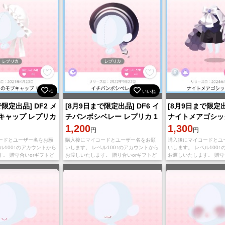
×1
いいね
限定出品] DF2 メ
[8月9日まで限定出品] DF6 イ
[8月9日まで限定出
キャップ レプリカ
チバンボシベレー レプリカ 1
ナイトメアゴシッ
⭕
点 即購入⭕
1,200
点 即購入⭕
1,300
円
円
ードとユーザー名をお願
購入後にマイコードとユーザー名をお願
購入後にマイコードとユ
ル100↑のアカウントから
いします。 レベル100↑のアカウントから
いします。 レベル100
。 贈り合いorギフトど
お渡しいたします。 贈り合いorギフトど
お渡しいたします。 贈り
法でも対応可能です。
ちらのお渡し方法でも対応可能です。
ちらのお渡し方法でも対