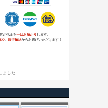
営が代金を
一旦お預かり
します。
決済
、
銀行振込
からお選びいただけます！
しました