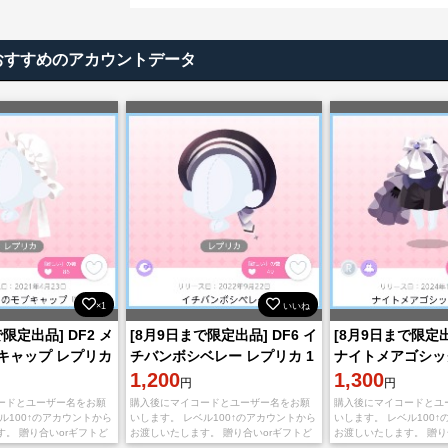
おすすめのアカウントデータ
×1
いいね
限定出品] DF2 メ
[8月9日まで限定出品] DF6 イ
[8月9日まで限定出
キャップ レプリカ
チバンボシベレー レプリカ 1
ナイトメアゴシッ
⭕
点 即購入⭕
1,200
点 即購入⭕
1,300
円
円
ードとユーザー名をお願
購入後にマイコードとユーザー名をお願
購入後にマイコードとユ
ル100↑のアカウントから
いします。 レベル100↑のアカウントから
いします。 レベル100
。 贈り合いorギフトど
お渡しいたします。 贈り合いorギフトど
お渡しいたします。 贈り
法でも対応可能です
ちらのお渡し方法でも対応可能です
ちらのお渡し方法でも対