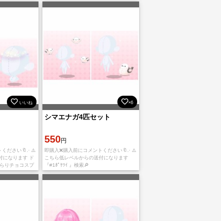
いいね
×6
シマエナガ4匹セット
550
円
さい🔖.· ⚠️
即購入❌購入前にコメントください🔖.· ⚠️
付になります ド
こちら低レベルからの送付になります
きらりチョコスプ
『#1ﾎﾟｹﾂｲ 』検索🔎