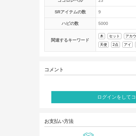
ココロレベル
23
SRアイテムの数
9
ハピの数
5000
木
セット
アカ
関連するキーワード
天使
2点
アイ
コメント
ログインをしてコ
お支払い方法