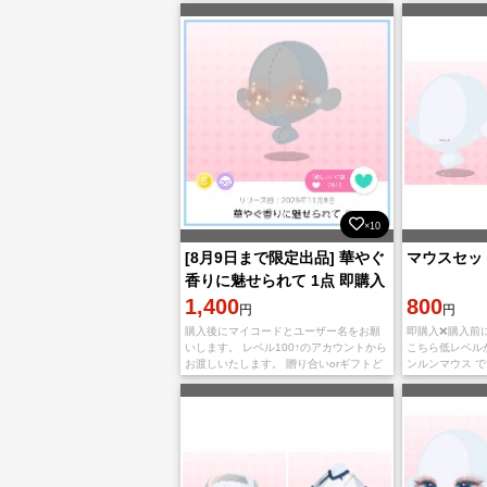
×10
[8月9日まで限定出品] 華やぐ
マウスセット(⃔
香りに魅せられて 1点 即購入️
⭕️
1,400
800
円
円
購入後にマイコードとユーザー名をお願
即購入❌購入前にコ
いします。 レベル100↑のアカウントから
こちら低レベル
お渡しいたします。 贈り合いorギフトど
ンルンマウス 
ちらのお渡し方法でも対応可能です
#1ﾎﾟｹﾂｲ』検索