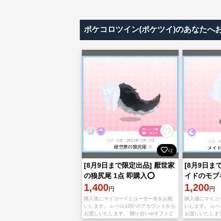
ポケコロツイン(ポケツイ)のあなたへ
×2
[8月9日まで限定出品] 厭世家
[8月9日まで
の狼尻尾 1点 即購入⭕
イドのモブ
1,400
1点 即購入
1,200
円
円
購入後にマイコードとユーザー名をお願
購入後にマイコ
いします。 レベル100↑のアカウントから
いします。 レベ
お渡しいたします。 贈り合いorギフトど
お渡しいたします
ちらのお渡し方法でも対応可能です
ちらのお渡し方