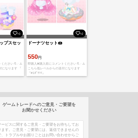
×3
×2
ップスセッ
ドーナツセット🍩
550
円
さい🔖.· ⚠️
即購入❌購入前にコメントください🔖.· ⚠️
付になります 『
こちら低レベルからの送付になります
『#1ﾎﾟｹﾂｲ』
ゲームトレードへのご意見・ご要望を
お聞かせください