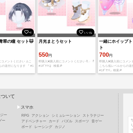
×4
いいね
青翠の瞳 セット🐱
月光まとうセット
一緒にホイップト
ト
550
700
円
円
コメントください ⚠️こ
即購入❌購入前にコメントください🔖.· 『
即購入❌購入前にコメントくだ
の送付になります 『 #1
#1ﾎﾟｹﾂｲ』 検索🔎
こちら低レベルからの送
#1ﾎﾟｹﾂｲ』検索🔎
について
▶︎
スマホ
ジー
RPG
アクション
シミュレーション
ストラテジー
ゲー
アドベンチャー
カード
パズル
スポーツ
音ゲー
ボード
レーシング
カジノ