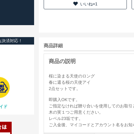
いいね×1
込決済対応！
商品詳細
桜に染まる天使のロング
春に還る桜の天使アイ
2点セットです。
即購入OKです。
ご指定なければ贈り合いを使用してのお取引
イド
木の実１つご用意ください。
レベル23垢です。
ご入金後、マイコードとアカウント名をお知