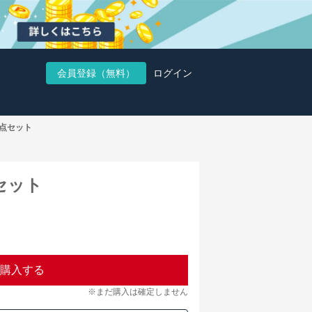
会員登録（無料）
ログイン
2点セット
セット
購入する
※まだ購入は確定しません