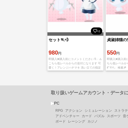
×3
セット🏃💨
貞淑姉猫の
980
550
円
円
即購入❌購入前にコメントください🔖.· ⚠️
即購入❌購入前に
こちら低レベルからの送付になります 可
ちら低レベルから
愛く！アレンジハチマキ 洗い立ての指定
ﾎﾟｹﾂｲ』 検索🔎
体育着 『#1ﾎﾟｹﾂｲ 』検索🔎
取り扱いゲームアカウント・データ
▶︎
PC
RPG
アクション
シミュレーション
ストラテ
アドベンチャー
カード
パズル
スポーツ
音
ボード
レーシング
カジノ