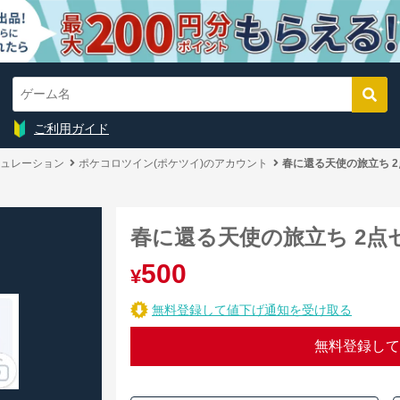
ご利用ガイド
ュレーション
ポケコロツイン(ポケツイ)のアカウント
春に還る天使の旅立ち 
春に還る天使の旅立ち 2点
500
¥
無料登録して値下げ通知を受け取る
無料登録して