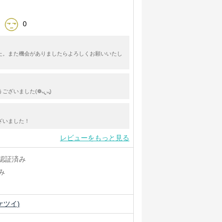
0
た。また機会がありましたらよろしくお願いいたし
いました(❁ᴗ͈ˬᴗ͈)
ざいました！
レビューをもっと見る
認証済み
み
ケツイ)