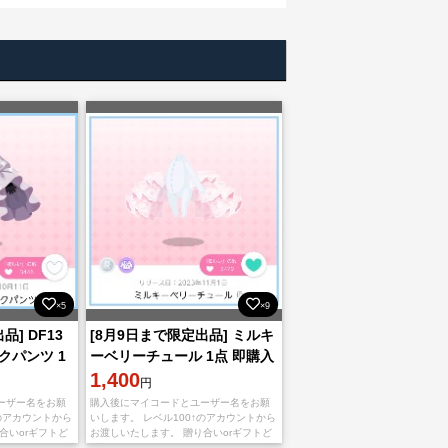
×5
×9
品] DF13
[8月9日まで限定出品] ミルキ
クパンツ 1
ーベリーチュール 1点 即購入️
⭕️
1,400
円
ーザー名をお願
購入後にマイコードとユーザー名をお願
↑のアカウントから
いします。 レベル100↑のアカウントから
合いorギフトど
お渡しいたします。 贈り合いorギフトど
応可能です
ちらのお渡し方法でも対応可能です