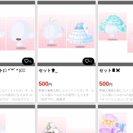
×5
×7
 *`꒳´ * )⃕↝
セット🐥⸒⸒
セット🍫💓
500
500
円
円
メントください🔖.· ⚠️
即購入❌購入前にコメントください🔖.· ⚠️
即購入❌購入前にコメントくだ
からの送付になります ル
こちら低レベルからの送付になります
こちら低レベルからの送
でびでび・でびるマウス 『
『#1ﾎﾟｹﾂｲ』 検索🔎
ーナツ♡シニヨンヘア 

レーラメ 『#1ﾎﾟｹﾂｲ』