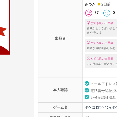
みつき
2日前
37
0
とても良い出品者
ありがとうございまし
ます(❁ᴗ͈ˬᴗ͈)
出品者
とても良い出品者
素敵なお取引ありがとうござ
とても良い出品者
この度はありがとうご
メールアドレス
本人確認
電話番号認証済
身分証認証済み
ゲーム名
ポケコロツイン(ポ