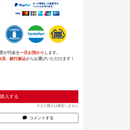
営が代金を
一旦お預かり
します。
決済
、
銀行振込
からお選びいただけます！
購入する
※まだ購入は確定しません
コメントする