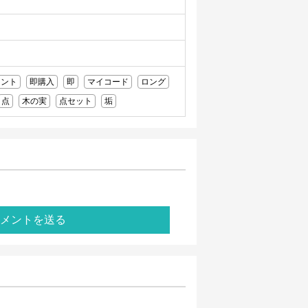
ウント
即購入
即
マイコード
ロング
点
木の実
点セット
垢
メントを送る