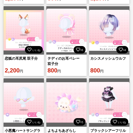
いいね
×6
×4
恋狐の耳尻尾 双子分
テディのお耳ベレー
カシスメッシュウルフ
双子分
2,200
800
800
円
円
円
いいね
×5
いいね
小悪魔ハートサングラ
よちよちあざらし
ブラックシアーフリル