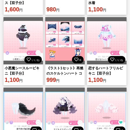
ス【双子分】
水着
1,600
980
1,100
円
円
円
いいね
×4
いいね
小悪魔シースルービキ
《ラスト1セット》再燃
恋するハートフリルビ
ニ【双子分】
のスケルトンハート コ
キニ【双子分】
1,100
コリウム6点セット
999
1,100
円
円
円