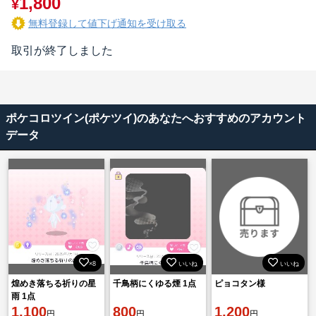
1,800
¥
無料登録して値下げ通知を受け取る
取引が終了しました
ポケコロツイン(ポケツイ)のあなたへおすすめのアカウント
データ
×8
いいね
いいね
煌めき落ちる祈りの星
千鳥柄にくゆる煙 1点
ピョコタン様
雨 1点
1,100
800
1,200
円
円
円