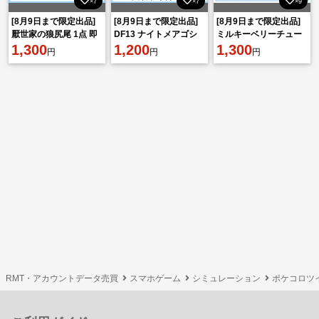
×7
×7
×9
[8月9日まで限定出品]
[8月9日まで限定出品]
[8月9日まで限定出品]
厭世家の狼尻尾 1点 即
DF13 ナイトメアゴシ
ミルキーベリーチュー
購入⭕
1,300
ックパンツ 1点 即購入
1,200
ル 1点 即購入️⭕️
1,300
円
円
円
⭕
RMT・アカウントデータ売買
スマホゲーム
シミュレーション
ポケコロツ