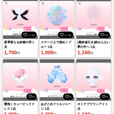
いいね
いいね
×14
星雫落ちる妖精の羽 1
ステージ上で煌めくブ
[最終値引き]終わらない
点
ルー 1点
夢の中へ 1点
1,700
1,000
1,150
円
円
円
×4
×5
×5
愛抱くキューピッドド
あざとめフリルジャー
オトナブラウンアイ 1
レス 1点
ジ 1点
点