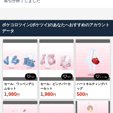
取引が終了しました
ポケコロツイン(ポケツイ)のあなたへおすすめのアカウント
データ
×13
×11
いいね
セール♩ワッペンデニ
セール♩ピンクパーカ
ハートキルティングバ
ムセット
ーセット
ッグ
1,980
1,980
500
円
円
円