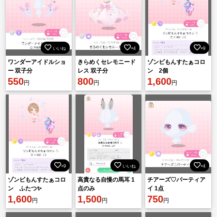
いいね
×4
×9
ワンダーアイドルショ
きらめくセレモニード
ゾンビもんすたぁコロ
ー 双子分
レス 双子分
ン 2個
550
800
1,600
円
円
円
×9
いいね
×4
ゾンビもんすたぁコロ
高貴なる自慢の馬耳 1
チアーズ♡パーティア
ン ふたつ✨
点のみ
イ 1点
1,600
1,500
750
円
円
円