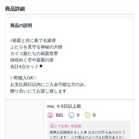
商品詳細
♪箱庭と共に奏でる旋律
ふたりを見守る神秘の大樹
カイコ族たちの箱庭世界
緑煌めく空中庭園の床
合計4点セット🌳
✨即購入OK♡
お支払期日以内にご入金可能な方のみ。
贈り合いにてお渡し致します
miu
5日以上前
681
0
0
とても良い出品者
無事お品物届きました🍀 おまけの方もありがとう
ございます； この度はスムーズなお取引ありがと