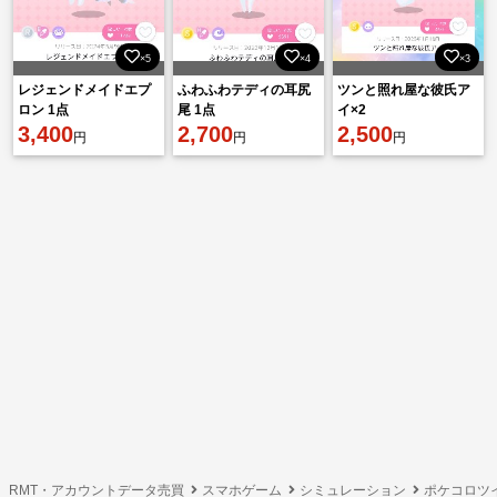
×5
×4
×3
レジェンドメイドエプ
ふわふわテディの耳尻
ツンと照れ屋な彼氏ア
ロン 1点
尾 1点
イ×2
3,400
2,700
2,500
円
円
円
RMT・アカウントデータ売買
スマホゲーム
シミュレーション
ポケコロツ