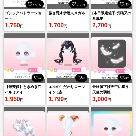
いいね
いいね
×13
ゴシックバトラーショ
強さ隠す伊達丸メガネ
[本日限定値下げ]猫又の
ート
耳尻尾
1,750
1,700
2,700
円
円
円
×7
×6
×12
【最安値】ときめき♡
エルのこだわりローツ
最終値下げ天空に舞う
イルミアイ
イン 1点
天使の羽根
1,950
1,799
3,000
円
円
円