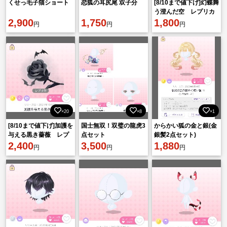
くせっ毛子猫ショート
恋狐の耳尻尾 双子分
[8/10まで値下げ]幻蝶舞
う澄んだ空 レプリカ
2,900
1,750
1,800
円
円
円
×20
×8
×1
[8/10まで値下げ]加護を
国士無双！双璧の龍虎3
からかい狐の金と銀(金
与える黒き薔薇 レプ
点セット
銀髪2点セット)
リカ
2,400
3,500
1,880
円
円
円