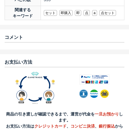
関連する
セット
即購入
即
点
a
点セット
キーワード
コメント
お支払い方法
商品の引き渡しが確認できるまで、運営が代金を
一旦お預かり
し
ます。
お支払い方法は
クレジットカード
、
コンビニ決済
、
銀行振込
から