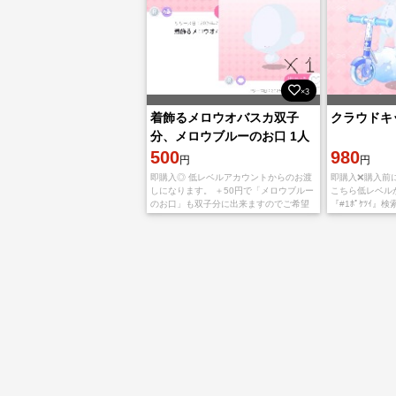
×3
着飾るメロウオバスカ双子
クラウドキ
分、メロウブルーのお口 1人
分
500
980
円
円
即購入◎ 低レベルアカウントからのお渡
即購入❌購入前にコ
しになります。 ＋50円で「メロウブルー
こちら低レベル
のお口」も双子分に出来ますのでご希望
『#1ﾎﾟｹﾂｲ』検索
の方はコメントお願いいたします。