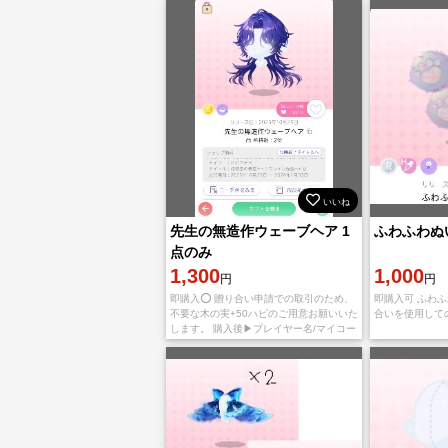
いいね
先生の無造作ウェーブヘア 1
ふわふわぬ
点のみ
1,300
1,000
円
円
即購入️⭕️ 贈り合い申請での取引のため、
即購入可 ふわふ
不要な木の実+50ハピのご用意お願いいた
合いを使用して
します。 購入後▶プレイヤー名/マイコー
ドをご記入ください。 確認でき次第、フ
レンド申請失礼致しますので承認後