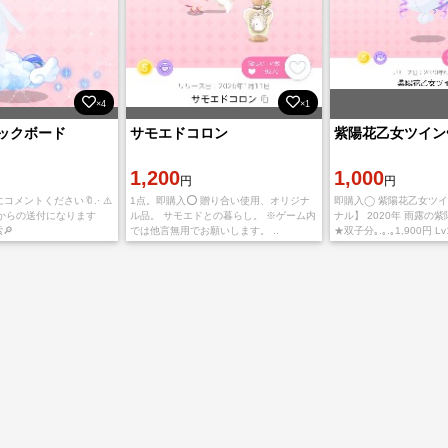
×4
×1
ックボード
サモエドコロン
紫陽花乙女ツイン‎❀꒰۪۪ ᩧ
1,200
1,000
円
円
メントください🔖.· ⚠️
1点。即購入⭕ 贈り合い使用、オリジナ
即購入◯ 紫陽花乙女ツイ
からの送付になります
ル品。 サモエドとの暮らし。 ※ゲーム内
ナル】 2020年 雨露の
🔎
では他言無用でお願いします。 ..
★双子分｡.｡.｡1,900円 L
トから贈り合い 購入後
ア