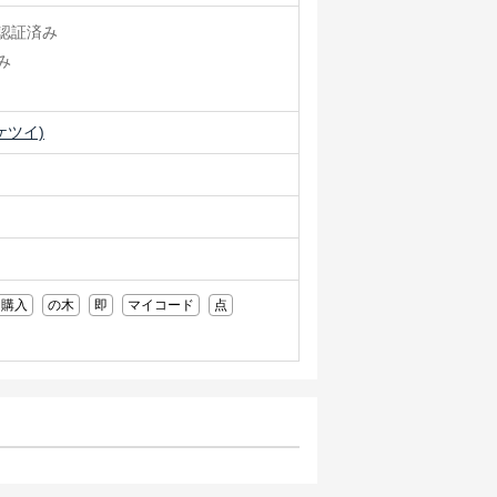
認証済み
み
ケツイ)
即購入
の木
即
マイコード
点