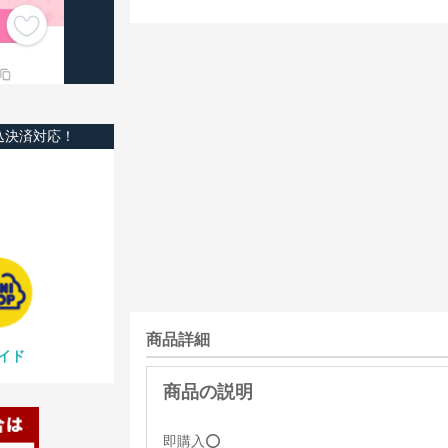
込決済対応！
商品詳細
イド
即購入️⭕️