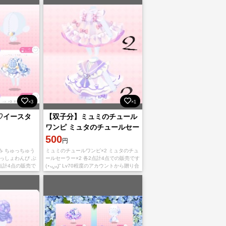
しさせて頂きます(⋆ᴗ͈ˬᴗ͈
×3
×1
♡イースタ
【双子分】ミュミのチュール
ワンピ ミュタのチュールセー
ラー
500
円
み ちゅっちゅう
ミュミのチュールワンピ×2 ミュタのチュ
っしょわんぴ ぶ
ールセーラー×2 各2点計4点での販売です
点計4点の販売で
(⋆ᴗ͈ˬᴗ͈)” Lv70程度のアカウントから贈り合
度のアカウントから贈り
いでのお渡し 購入後マイコードの提示よ
ろしくお願いしま