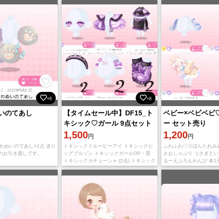
贈り合いでのお取
×6
×8
いのてあし
【タイムセール中】DF15_ト
ベビー×ベビベビ
キシック♡ガール 9点セット
ー セット売り
1,500
1,200
円
円
わぬいのてあし×1点 送り
トキシックドルーピーアイ トキシックビ
ふわふわ♡りぼんたれみ
のお引き渡しです。
ッグブルゾン トキシックガールOP・黒
さおしゃぶり うさぎとい
トキシックカチューシャ (2点) トキシック
るーえぷろんわんぴ 各1
ヘアピンセット (2点) トキシック厚底ブー
す(⋆ᴗ͈ˬᴗ͈)” Lv70程
ツ・紫 (2点) 計
合いにてお渡しさ