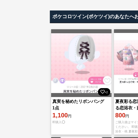
ポケコロツイン(ポケツイ)のあなたへ
×2
真実を秘めたリボンバング
夏夜彩る恋
1点
る恋浴衣・
1,100
800
円
円
即購入⭕️
ご購入後はマイ
ください。 即
浴衣・桃 夏夜