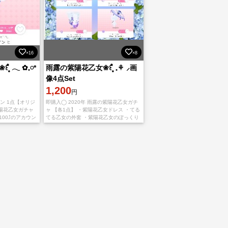
×16
×8
 𓂃 ✿𓈒𓏸*
雨露の紫陽花乙女‎‎❀꒰۪۪ ᩧ 𓈒⚘ ⸝画
像4点Set
1,200
円
ン 1点【オリジ
即購入◯ 2020年 雨露の紫陽花乙女ガチ
紫陽花乙女ガチャ
ャ 【各1点】 ・紫陽花乙女ドレス ・てる
v100⤴︎のアカウン
てる乙女の外套 ・紫陽花乙女のぽっくり
にメッセージにて
・紫陽花の梅雨色和傘 ★Lv100⤴︎︎︎のアカウ
ントか