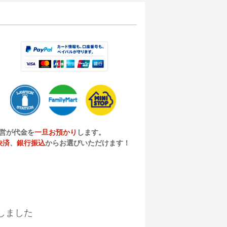
営が代金を
一旦お預かり
します。
決済
、
銀行振込
からお選びいただけます！
しました