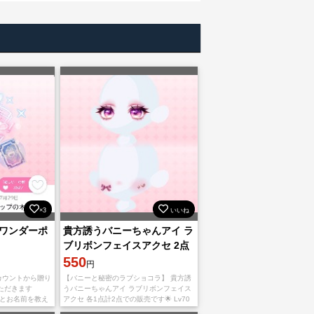
×3
いいね
ワンダーポ
貴方誘うバニーちゃんアイ ラ
ブリボンフェイスアクセ 2点
セット
550
円
アカウントから贈り
【バニーと秘密のラブショコラ】 貴方誘
ただきます
うバニーちゃんアイ ラブリボンフェイス
コードとお名前を教え
アクセ 各1点計2点での販売です🌟 Lv70
程度のアカウントから贈り合いにてお渡