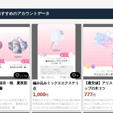
おすすめのアカウントデータ
いいね
×3
浴衣・桃 夏夜彩
編み込みミックスエクステ 1
【最安値】アリス
藤
点
ップの木 1つ
1,000
777
円
円
コードとお名前を教えて
即購入◎ レビュー可能な方のみ 購入後24
即購入⭕️ Lv70以上の
購入可能です。 夏夜彩る恋
時間以内に対応可能です 編み込みミック
合いにてお渡しさせてい
彩る恋浴衣・藤
スエクステ×1 1点の原本のお譲りとなり
(⋆ᴗ͈ˬᴗ͈)” 購入後マイ
ます‪ෆ‪.*･ﾟ レベル120↑のアカウントから
てください🙇‍♀️