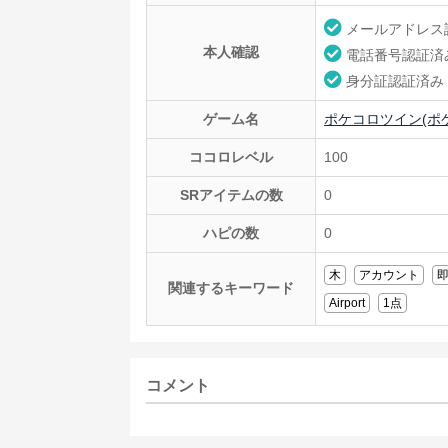
メールアドレス
本人確認
電話番号認証済
身分証認証済み
ゲーム名
ポケコロツイン(ポ
ココロレベル
100
SRアイテムの数
0
ハピの数
0
木
アカウント
関連するキーワード
Airport
1点
コメント