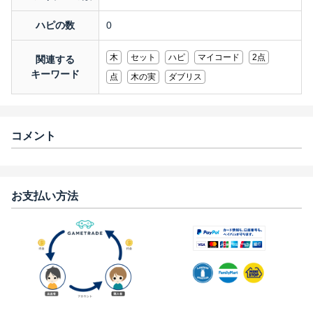
ハピの数
0
木
セット
ハピ
マイコード
2点
関連する
キーワード
点
木の実
ダブリス
コメント
お支払い方法