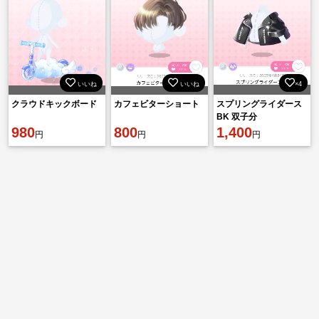
いいね
いいね
×4
クラウドキックボード
カフェビターショート
スプリングライダース
BK 双子分
980
800
1,400
円
円
円