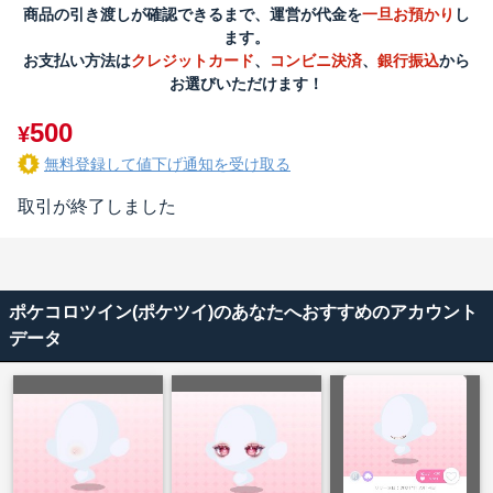
商品の引き渡しが確認できるまで、運営が代金を
一旦お預かり
し
ます。
お支払い方法は
クレジットカード
、
コンビニ決済
、
銀行振込
から
お選びいただけます！
500
¥
無料登録して値下げ通知を受け取る
取引が終了しました
ポケコロツイン(ポケツイ)のあなたへおすすめのアカウント
データ