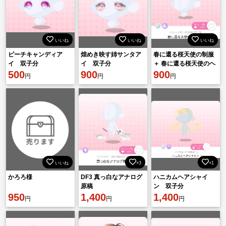
いいね
いいね
いいね
ピーチキャンディア
煌めき映す姉サンタア
春に還る桜天使の制服
イ 双子分
イ 双子分
＋ 春に還る桜天使のヘ
500
900
イロー
900
円
円
円
いいね
×3
×1
かろろ様
DF3 真っ白なアナログ
ハニカムヘアシャイ
原稿
ン 双子分
950
1,400
1,400
円
円
円