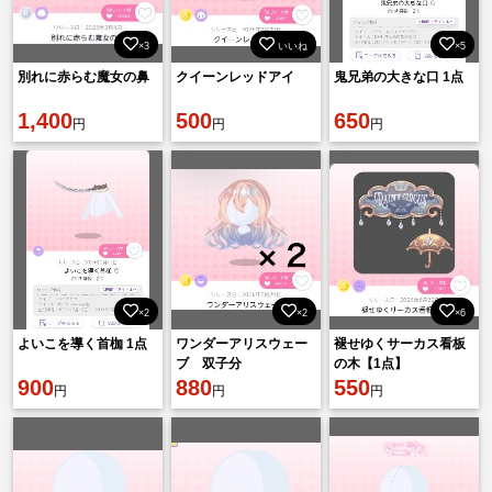
×3
いいね
×5
別れに赤らむ魔女の鼻
クイーンレッドアイ
鬼兄弟の大きな口 1点
1,400
500
650
円
円
円
×2
×2
×6
よいこを導く首枷 1点
ワンダーアリスウェー
褪せゆくサーカス看板
ブ 双子分
の木【1点】
900
880
550
円
円
円