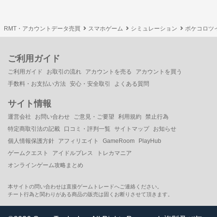
RMT・アカウントデータ売買
スマホゲーム
シミュレーション
ポケコロツ
ご利用ガイド
ご利用ガイド
お取引の流れ
アカウントを売る
アカウントを買う
手数料・お支払い方法
安心・安全取引
よくある質問
サイト情報
運営会社
お問い合わせ
ご意見・ご要望
利用規約
禁止行為
特定商取引法の記載
口コミ・評判一覧
サイトマップ
お知らせ
個人情報保護方針
アフィリエイト
GameRoom
PlayHub
ゲームクエスト
アイドルプレス
トレカマニア
オンラインゲーム攻略まとめ
本サイトの問い合わせは直接ゲームトレードへご連絡ください。
チート行為と関わりがある商品の販売は固くお断りさせて頂きます。