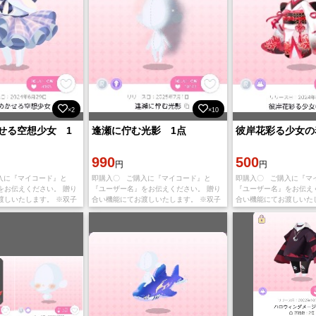
×2
×10
せる空想少女 1
逢瀬に佇む光影 1点
彼岸花彩る少女の
990
500
円
円
入に『マイコード』と
即購入〇 ご購入に『マイコード』と
即購入〇 ご購入に『マ
をお伝えください。 贈り
『ユーザー名』をお伝えください。 贈り
『ユーザー名』をお伝え
渡しいたします。 ※双子
合い機能にてお渡しいたします。 ※双子
合い機能にてお渡しいた
はお申し付けください ハ
分ご希望の場合はお申し付けください ハ
分ご希望の場合はお申し
he Rai
ピガチャ：流星灯華夜話
ピガチャ：灯火消ゆる猫