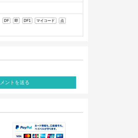
DF
即
DF1
マイコード
点
メントを送る