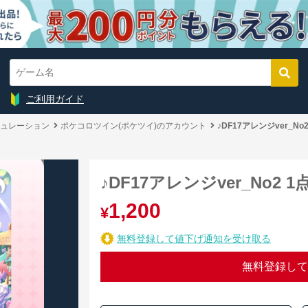
ご利用ガイド
ュレーション
ポケコロツイン(ポケツイ)のアカウント
♪DF17アレンジver_No2
♪DF17アレンジver_No2 1
1,200
¥
無料登録して値下げ通知を受け取る
無料登録して