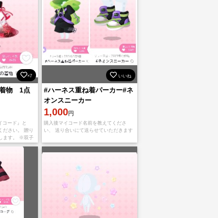
×7
いいね
着物 1点
#ハーネス重ね着パーカー#ネ
オンスニーカー
1,000
円
イコード』と
購入後マイコード名前を教えてくださ
ください。 贈り
い、 送り合いにて送らせていただきます
します。 ※双子
付けください ハ
又屋敷ノ百物語