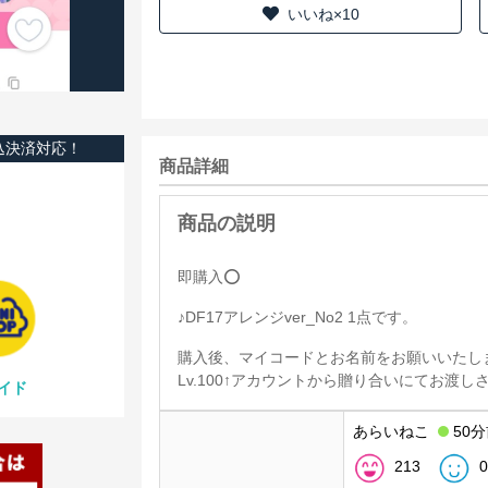
いいね×10
込決済対応！
商品詳細
即購入️⭕️
♪DF17アレンジver_No2 1点です。
購入後、マイコードとお名前をお願いいたし
Lv.100↑アカウントから贈り合いにてお渡
イド
あらいねこ
50
213
0