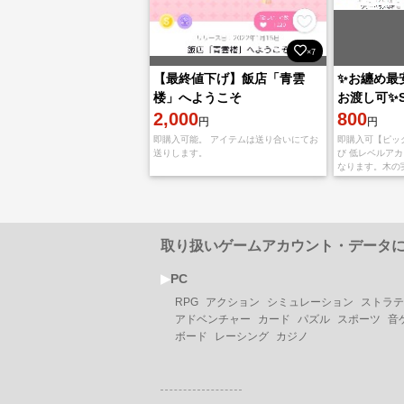
×7
【最終値下げ】飯店「青雲
✨お纏め最
楼」へようこそ
お渡し可✨
2,000
ツリーハウ
800
円
円
舎少女のチ
即購入可能。 アイテムは送り合いにてお
即購入可【ピッ
送りします。
び 低レベルア
なります。木の
レンド申請致し
ー名とマイコー
取り扱いゲームアカウント・データ
▶︎
PC
RPG
アクション
シミュレーション
ストラテ
アドベンチャー
カード
パズル
スポーツ
音
ボード
レーシング
カジノ