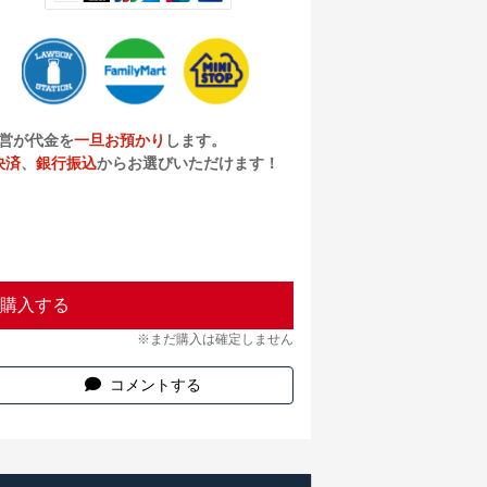
営が代金を
一旦お預かり
します。
決済
、
銀行振込
からお選びいただけます！
購入する
※まだ購入は確定しません
コメントする