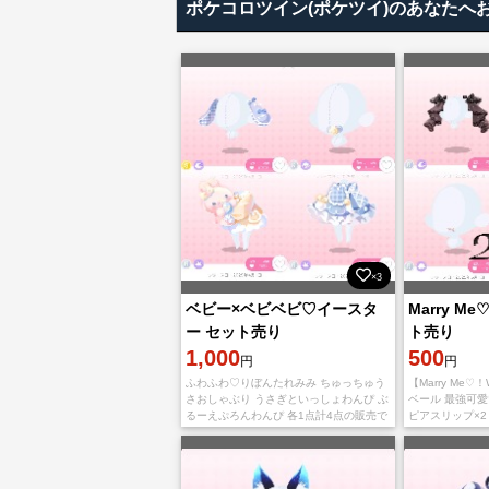
ポケコロツイン(ポケツイ)のあなたへ
×3
ベビー×ベビベビ♡イースタ
Marry Me
ー セット売り
ト売り
1,000
500
円
円
ふわふわ♡りぼんたれみみ ちゅっちゅう
【Marry Me♡
さおしゃぶり うさぎといっしょわんぴ ぶ
ベール 最強可愛
るーえぷろんわんぴ 各1点計4点の販売で
ピアスリップ×2
す(⋆ᴗ͈ˬᴗ͈)” Lv70程度のアカウントから贈り
×2 計7点の販売
合いにてお渡しさ
程