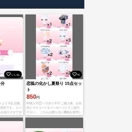
いいね
×6
子分
恋狐の化かし夏祭り 15点セッ
ト
850
円
より F品 恋狐
即購入可⭕️ バラ売り不可 ご購入後、お名
ご用意です。 レベ
前とマイコードをメッセージにてご提示
らお送りさせて頂
下さい 。 こちらは贈り合い機能を使用し
を予定している
てお渡し致します。 低レベルアカウント
ご準備いただけ
からの送付となりますので不安な方はご
遠