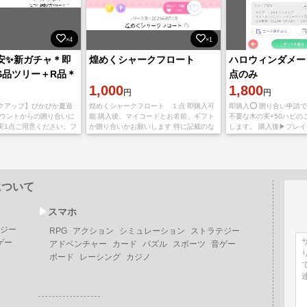
×4
×1
安✨新ガチャ＊即
煌めくシャークフロート
ハロウィンダメー
S品ツリー＋R品＊
点のみ
スの木＋色づく田
1,000
1,800
円
円
ーク
クアップ】ぴかぴか夏遊
煌めくシャークフロート １点 即購入可
即購入️⭕️ 贈り合い申請
カウントからの贈り合いに
能 購入後、マイコードとお名前、ギフト
不要な木の実+50ハピの
実1点ご用意ください。フ
か贈り合いかお願いします 特に記載のな
します。 購入後▶プレイ
ますので購入後、ユーザ
い場合は贈り合い機能を使いますので、
ドをご記入ください。 
ドをお伝えください。
木の実で返信ください ※低レベルアカウ
レンド申請失礼致します
ントか
について
▶︎
スマホ
ジー
RPG
アクション
シミュレーション
ストラテジー
ゲー
アドベンチャー
カード
パズル
スポーツ
音ゲー
ボード
レーシング
カジノ