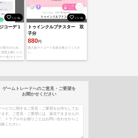
いいね
いいね
ジコーデ 1
トゥインクルプチスター 双
子分
880
円
での取引のため、
購入後マイコード名前を教えてくださ
ご用意お願いいた
い。
ヤー名/マイコー
確認でき次第、フ
ので承認後
ゲームトレードへのご意見・ご要望を
お聞かせください