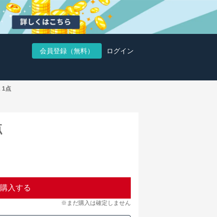
会員登録（無料）
ログイン
 1点
点
購入する
※まだ購入は確定しません