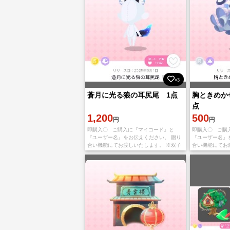
×3
蒼月に光る狼の耳尻尾 1点
胸ときめか
点
1,200
500
円
円
即購入〇 ご購入に『マイコード』と
即購入〇 ご購
『ユーザー名』をお伝えください。 贈り
『ユーザー名』
合い機能にてお渡しいたします。 ※双子
合い機能にてお
分に変更も可能です ハピガチャ：ルナミ
分ご希望の場合
スティックホロウ
ピガチャ：After t