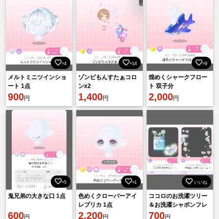
×4
×14
×9
メルトミニツインショ
ゾンビもんすたぁコロ
煌めくシャークフロー
ート 1点
ンx2
ト 双子分
900
1,400
2,000
円
円
円
×5
×1
いいね
鬼兄弟の大きな口 1点
色めくクローバーアイ
ココロのお洗濯ツリー
レプリカ 1点
＆お洗濯シャボンフレ
600
2,200
ーム
700
円
円
円