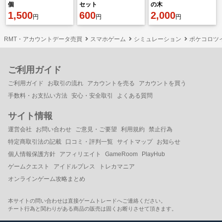
個
セット
の木
1,500
600
2,000
円
円
円
RMT・アカウントデータ売買
スマホゲーム
シミュレーション
ポケコロツ
ご利用ガイド
ご利用ガイド
お取引の流れ
アカウントを売る
アカウントを買う
手数料・お支払い方法
安心・安全取引
よくある質問
サイト情報
運営会社
お問い合わせ
ご意見・ご要望
利用規約
禁止行為
特定商取引法の記載
口コミ・評判一覧
サイトマップ
お知らせ
個人情報保護方針
アフィリエイト
GameRoom
PlayHub
ゲームクエスト
アイドルプレス
トレカマニア
オンラインゲーム攻略まとめ
本サイトの問い合わせは直接ゲームトレードへご連絡ください。
チート行為と関わりがある商品の販売は固くお断りさせて頂きます。