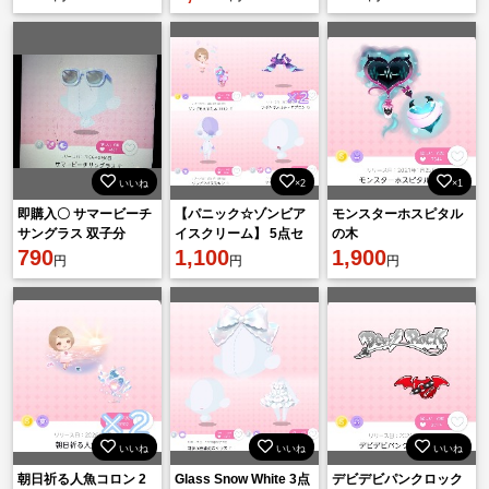
いいね
×2
×1
即購入〇 サマービーチ
【パニック☆ゾンビア
モンスターホスピタル
サングラス 双子分
イスクリーム】 5点セ
の木
790
ット
1,100
1,900
円
円
円
いいね
いいね
いいね
朝日祈る人魚コロン 2
Glass Snow White 3点
デビデビパンクロック