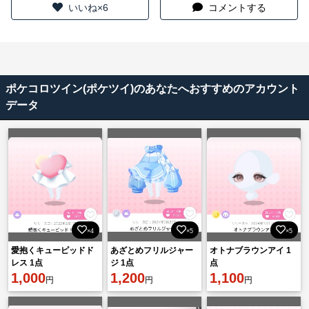
いいね×6
コメントする
ポケコロツイン(ポケツイ)のあなたへおすすめのアカウント
データ
×4
×5
×5
愛抱くキューピッドド
あざとめフリルジャー
オトナブラウンアイ 1
レス 1点
ジ 1点
点
1,000
1,200
1,100
円
円
円