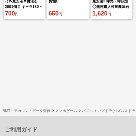
🏏🎾最安🏏🎾魔法石
良垢L
最安値‼️ 即売・即決型
2001個🥇 キャラ180～
⭕️無言購入可🌸魔法石
220体🏏🎾即対応🏏🎾
700
650
の数3000個！
1,620
円
円
円
RMT・アカウントデータ売買
スマホゲーム
パズル
パズドラ(パズル＆ドラ
ご利用ガイド