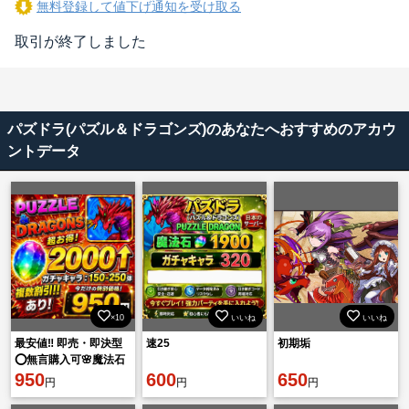
無料登録して値下げ通知を受け取る
取引が終了しました
パズドラ(パズル＆ドラゴンズ)のあなたへおすすめのアカウ
ントデータ
×10
いいね
いいね
最安値‼️ 即売・即決型
速25
初期垢
⭕️無言購入可🌸魔法石
の数2000個！
950
600
650
円
円
円