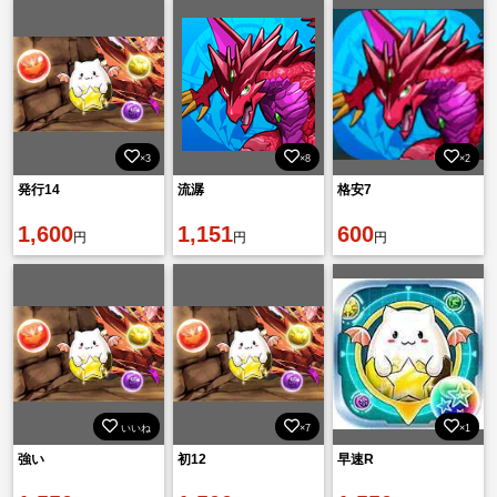
×3
×8
×2
発行14
流潺
格安7
1,600
1,151
600
円
円
円
いいね
×7
×1
強い
初12
早速R