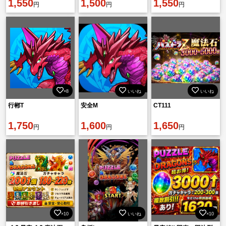
1,550
1,500
1,550
円
円
円
×8
いいね
いいね
行郴T
安全M
CT111
1,750
1,600
1,650
円
円
円
×10
いいね
×10