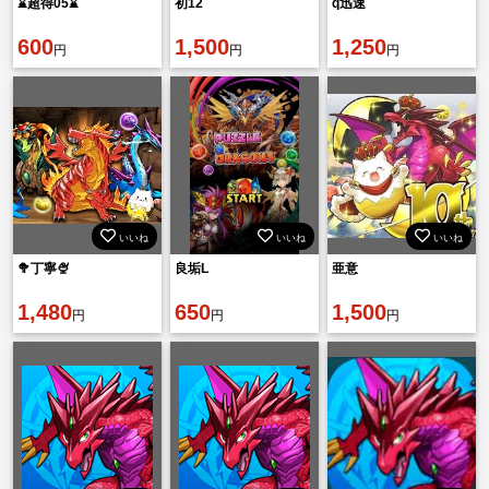
⌛️超得05⌛️
初12
q迅速
600
1,500
1,250
円
円
円
いいね
いいね
いいね
🥦丁寧🍨
良垢L
亜意
1,480
650
1,500
円
円
円