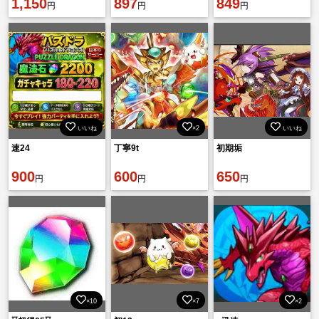
1,150
体前後+素材+他 初期垢
897
849
円
円
円
いいね
×2
いいね
速24
丁寧9t
初期垢
900
600
650
円
円
円
×10
×7
×2