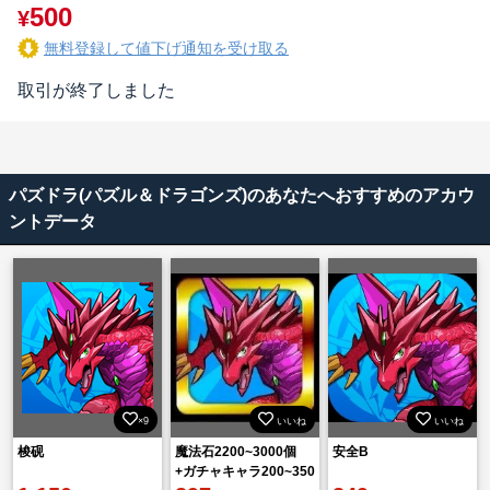
500
¥
無料登録して値下げ通知を受け取る
取引が終了しました
パズドラ(パズル＆ドラゴンズ)のあなたへおすすめのアカウ
ントデータ
×9
いいね
いいね
梭砚
魔法石2200~3000個
安全B
+ガチャキャラ200~350