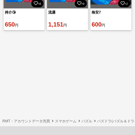
×8
×9
×2
持介😘
流潺
格安7
650
1,151
600
円
円
円
RMT・アカウントデータ売買
スマホゲーム
パズル
パズドラ(パズル＆ドラ