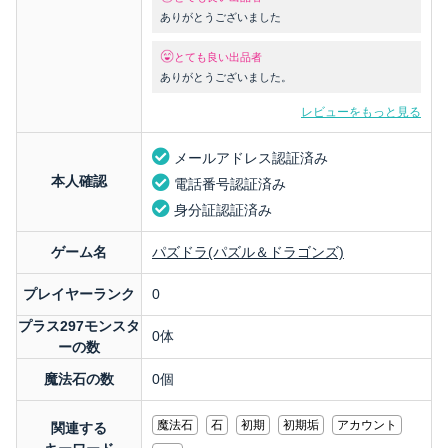
ありがとうございました
とても良い出品者
ありがとうございました。
レビューをもっと見る
メールアドレス認証済み
本人確認
電話番号認証済み
身分証認証済み
ゲーム名
パズドラ(パズル＆ドラゴンズ)
プレイヤーランク
0
プラス297モンスタ
0体
ーの数
魔法石の数
0個
魔法石
石
初期
初期垢
アカウント
関連する