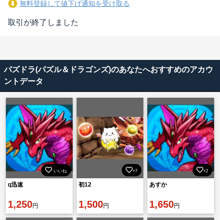
無料登録して値下げ通知を受け取る
取引が終了しました
パズドラ(パズル＆ドラゴンズ)のあなたへおすすめのアカウ
ントデータ
いいね
×7
×2
q迅速
初12
あすか
1,250
1,500
1,650
円
円
円