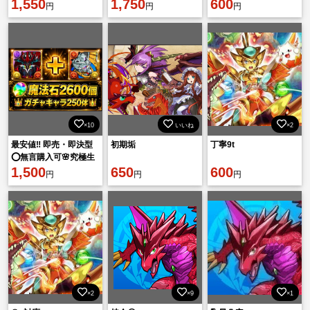
1,550
1,750
600
円
円
円
×10
いいね
×2
最安値‼️ 即売・即決型
初期垢
丁寧9t
⭕️無言購入可🌸究極生
命体༌エニグマ✚白いガ
1,500
650
600
円
円
円
ンダム✚魔法石2600
個！
×2
×9
×1