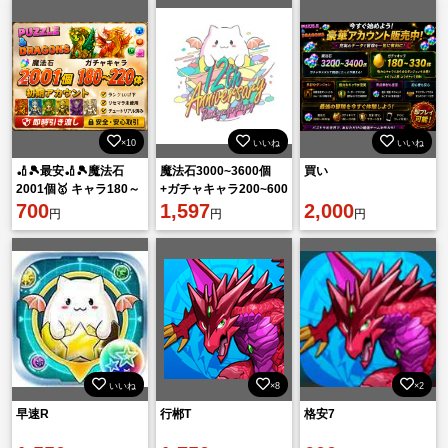
×10
いいね
いいね
🏏🎾最安🏏🎾魔法石
魔法石3000~3600個
買い
2001個🥇 キャラ180～
+ガチャキャラ200~600
220体🏏🎾即対応🏏🎾
700
体+素材+他 初期垢
1,597
2,000
円
円
円
いいね
×8
×2
早速R
行郴T
格安7