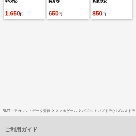
②v対応
持介😘
🛝最🥎安
1,650
650
850
円
円
円
RMT・アカウントデータ売買
スマホゲーム
パズル
パズドラ(パズル＆ドラ
ご利用ガイド