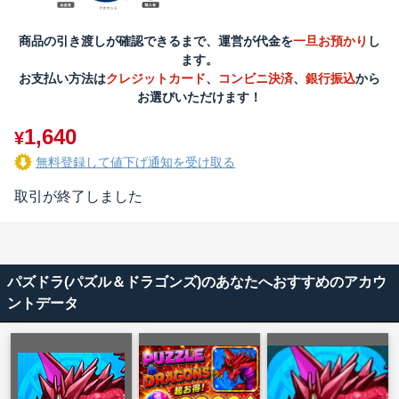
商品の引き渡しが確認できるまで、運営が代金を
一旦お預かり
し
ます。
お支払い方法は
クレジットカード
、
コンビニ決済
、
銀行振込
から
お選びいただけます！
1,640
¥
無料登録して値下げ通知を受け取る
取引が終了しました
パズドラ(パズル＆ドラゴンズ)のあなたへおすすめのアカウ
ントデータ