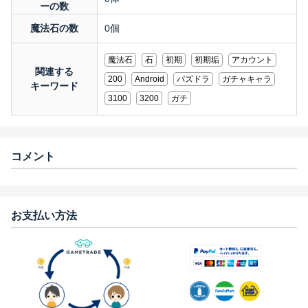
ーの数
魔法石の数
0個
魔法石
石
初期
初期垢
アカウント
関連する
200
Android
パズドラ
ガチャキャラ
キーワード
3100
3200
ガチ
コメント
お支払い方法