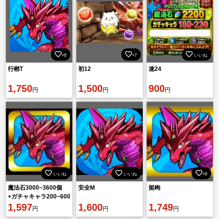
×8
×7
いいね
行郴T
初12
速24
1,750
1,500
900
円
円
円
いいね
いいね
×8
魔法石3000~3600個
安全M
挺峋
+ガチャキャラ200~600
体+素材+他 初期垢
1,597
1,600
1,749
円
円
円