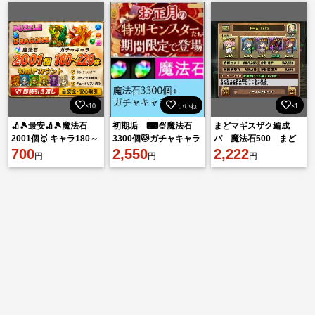
×10
いいね
×1
🏏🎾最安🏏🎾魔法石
初期垢 ⌨🍨魔法石
まどマギスザク編成
2001個🥇 キャラ180～
3300個🐱ガチャキャラ
パ 魔法石500 まど
220体🏏🎾即対応🏏🎾
700
200体⌨🍨素材+その
2,550
か☆マギカ、コードギ
2,222
円
円
円
他
アスコラボコンプ