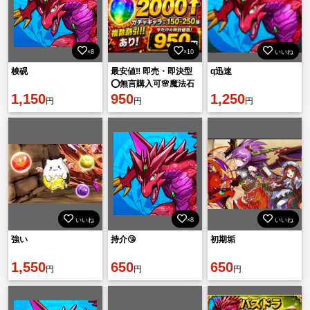
×8
×10
いいね
梭砚
最安値‼️ 即売・即決型
q迅速
⭕️無言購入可🌸魔法石
1,150
の数2000個！
950
1,250
円
円
円
いいね
×8
いいね
強い
持介😘
初期垢
1,550
650
650
円
円
円